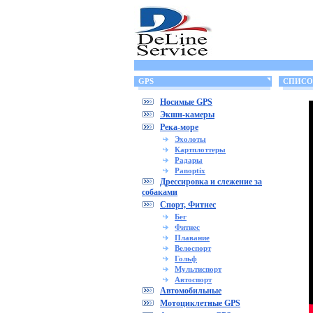
GPS
СПИСОК
Носимые GPS
Экшн-камеры
Река-море
Эхолоты
Картплоттеры
Радары
Panoptix
Дрессировка и слежение за
собаками
Спорт, Фитнес
Бег
Фитнес
Плавание
Велоспорт
Гольф
Мультиспорт
Автоспорт
Автомобильные
Мотоциклетные GPS