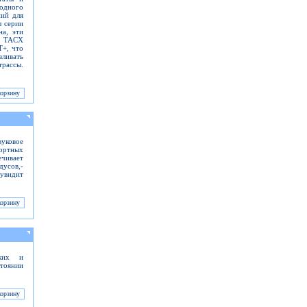
водного
ний для
ы серии
на, эти
ы TACX
+, что
вливать
трассы.
уковое
ортных
чивает
дусов,-
 увидит
ских и
стоянии