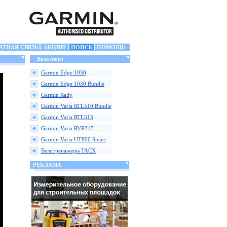
АТНАЯ СВЯЗЬ
АКЦИИ
ПОИСК
ПОМОЩЬ
Велоспорт
Garmin Edge 1030
Garmin Edge 1030 Bundle
Garmin Rally
Garmin Varia RTL510 Bundle
Garmin Varia RTL515
Garmin Varia RVR315
Garmin Varia UT800 Smart
Велотренажеры TACX
РЕКЛАМА