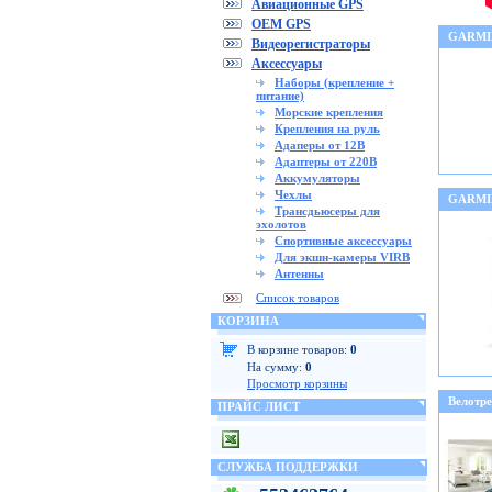
Авиационные GPS
OEM GPS
GARMI
Видеорегистраторы
Аксессуары
Наборы (крепление +
питание)
Морские крепления
Крепления на руль
Адаперы от 12В
Адаптеры от 220В
Аккумуляторы
Чехлы
GARMI
Трансдьюсеры для
эхолотов
Спортивные аксессуары
Для экшн-камеры VIRB
Антенны
Список товаров
КОРЗИНА
В корзине товаров:
0
На сумму:
0
Просмотр корзины
Велотр
ПРАЙС ЛИСТ
СЛУЖБА ПОДДЕРЖКИ