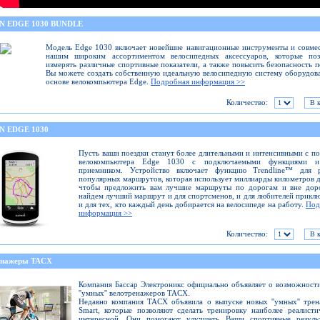
N EDGE 1030 BUNDLE
Модель Edge 1030 включает новейшие навигационные инструменты и совме
нашим широким ассортиментом велосипедных аксессуаров, которые поз
измерять различные спортивные показатели, а также повысить безопасность п
Вы можете создать собственную идеальную велосипедную систему оборудов
основе велокомпьютера Edge.
Подробная информация >>
Количество:
N EDGE 1030
Пусть ваши поездки станут более длительными и интенсивными с 
велокомпьютера Edge 1030 с подключаемыми функциями 
приемником. Устройство включает функцию Trendline™ для р
популярных маршрутов, которая использует миллиарды километров 
чтобы предложить вам лучшие маршруты по дорогам и вне дор
найдем лучший маршрут и для спортсменов, и для любителей прикл
и для тех, кто каждый день добирается на велосипеде на работу.
Под
информация >>
Количество:
енажеры TACX
Компания Бассар Электроникс официально объявляет о возможности
''умных'' велотренажеров TACX.
Недавно компания TACX объявила о выпуске новых ''умных'' тре
Smart, которые позволяют сделать тренировку наиболее реалист
интересной. Они помогают улучшать Ваши спортивные резуль