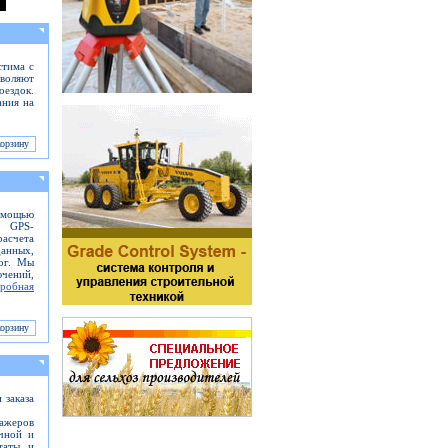
стима с
воляют
оездок.
ания на
помощью
и GPS-
асчета
данных,
ог. Мы
ючений,
робная
 заказа
нажеров
ичной и
таты и