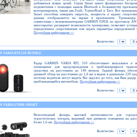
добиваться новых целей. Серия Smart имеет функционал беспро
подключения с помощью канала Bluetooth к большинству приложе
велотренировок, таким как Zwift, TrainerRoad и Tacx. Все тренажер
Smart способны измерять скорость, мощность и каденс спортсме
данные отображаются на экране в приложении. Тренажер
совместимы с велокомпьютерами GARMIN EDGE по протоколу ANT
многократно расширяет возможности тренировки, позволяет устана
определенное сопротивление или задать параметры определенной 
Подробная информация >>
Количество:
N VARIA RTL510 BUNDLE
Радар GARMIN VARIA RTL 510 обеспечивает визуальное и зв
оповещение для предупреждения о приближающихся трансп
средствах на расстоянии до 140 метров. Задний фонарь обеспе
дневной обзор на расстоянии до 1,6 км и виден в диапазоне 220 гра
поэтому водители могут видеть Вас задолго до того, как Ваш радар
приближающийся автомобиль.
Подробная информация >>
Количество:
N VARIA UT800 SMART
Велосипедный фонарь высокой интенсивности для город
туристических поездок, видимый при дневном освещении на рас
более 1,6 км.
Подробная информация >>
Количество: