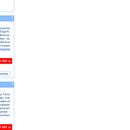
 задним
Edge®,
фоном,
вах на
ртфоном
годаря
рмация
0 000 тг
а Varia
dge или
ющихся
зовании
ажает
щения -
портных
9 000 тг