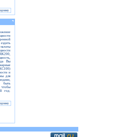
ижение
щности
иренной
ездить
ультаты
щности
(RK200,
ность,
уда Вы
инарные
XC100)
ости и
ены для
едами,
 быть
 чтобы
й год.