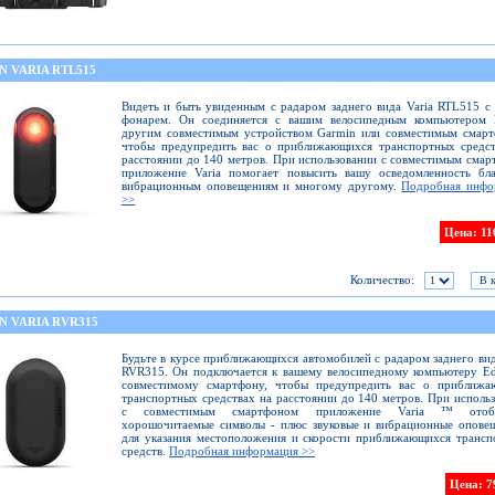
N VARIA RTL515
Видеть и быть увиденным с радаром заднего вида Varia RTL515 с
фонарем. Он соединяется с вашим велосипедным компьютером 
другим совместимым устройством Garmin или совместимым смарт
чтобы предупредить вас о приближающихся транспортных средст
расстоянии до 140 метров. При использовании с совместимым сма
приложение Varia помогает повысить вашу осведомленность бла
вибрационным оповещениям и многому другому.
Подробная инфо
>>
Цена: 11
Количество:
N VARIA RVR315
Будьте в курсе приближающихся автомобилей с радаром заднего вид
RVR315. Он подключается к вашему велосипедному компьютеру E
совместимому смартфону, чтобы предупредить вас о приближа
транспортных средствах на расстоянии до 140 метров. При исполь
с совместимым смартфоном приложение Varia ™ отобр
хорошочитаемые символы - плюс звуковые и вибрационные опове
для указания местоположения и скорости приближающихся транс
средств.
Подробная информация >>
Цена: 7