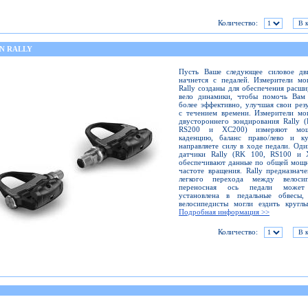
Количество:
N RALLY
Пусть Ваше следующее силовое дв
начнется с педалей. Измерители мо
Rally созданы для обеспечения расш
вело динамики, чтобы помочь Вам 
более эффективно, улучшая свои рез
с течением времени. Измерители мо
двустороннего зондирования Rally 
RS200 и XC200) измеряют мощ
каденцию, баланс право/лево и к
направляете силу в ходе педали. Од
датчики Rally (RK 100, RS100 и 
обеспечивают данные по общей мощн
частоте вращения. Rally предназнач
легкого перехода между велосип
переносная ось педали может
установлена в педальные обвесы,
велосипедисты могли ездить круглы
Подробная информация >>
Количество: