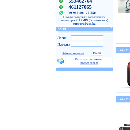
553462764
461127065
+9-965-501-77-550
Служба поддержки пользователей
навигаторов GARMIN (без выходных)
support@gps.kz
ВХОД
Логин:
Пароль:
GARMI
Забыли пароль?
Регистрация нового
пользователя
GARMI