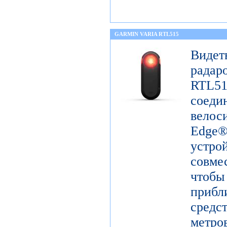
GARMIN VARIA RTL515
Виде
радар
RTL51
сое
вело
Edge
устр
совм
чтоб
прибл
средс
метро