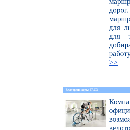
марш
доро
маршр
для л
для 
добир
работ
>>
Велотренажеры TACX
Компа
офиц
возмо
велот