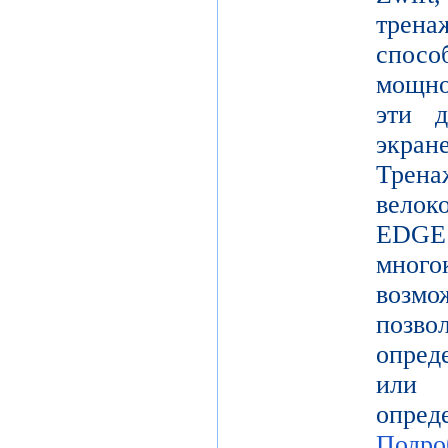
трен
спосо
мощно
эти д
экр
Трена
вело
EDGE 
мног
возм
позв
опред
или
опр
Подро