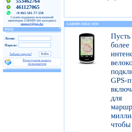
553462764
461127065
+9-965-501-77-550
Служба поддержки пользователей
навигаторов GARMIN (без выходных)
support@gps.kz
GARMIN EDGE 1030
ВХОД
Пуст
Логин:
бол
Пароль:
инте
Забыли пароль?
Регистрация нового
велок
пользователя
подк
GPS-п
включ
для 
маршр
милли
чтобы