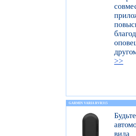
совм
прил
повыс
благ
опов
друго
>>
GARMIN VARIA RVR315
Будьт
автом
вида