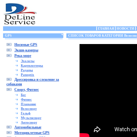
ГЛАВНАЯ
НОВОСТИ
GPS
СПИСОК ТОВАРОВ КАТЕГОРИИ Велоспо
Носимые GPS
Экшн-камеры
Река-море
Эхолоты
Картплоттеры
Радары
Panoptix
Дрессировка и слежение за
собаками
Спорт, Фитнес
Бег
Фитнес
Плавание
Велоспорт
Гольф
Мультиспорт
Автоспорт
Автомобильные
Мотоциклетные GPS