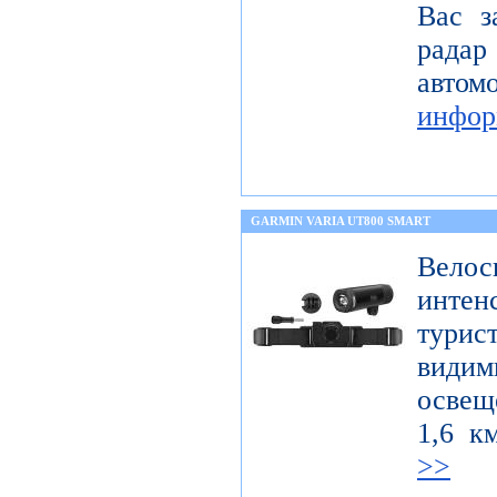
Вас з
радар
авт
инфор
GARMIN VARIA UT800 SMART
Велос
интен
тури
вид
освещ
1,6 к
>>