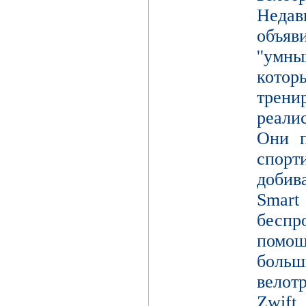
Неда
объя
''умн
кото
тре
реали
Они п
спор
добив
Smar
беспр
помощ
больш
вело
Zwift