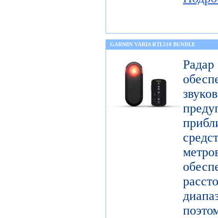
GARMIN VARIA RTL510 BUNDLE
Радар
обес
звук
пре
прибл
средс
метр
обесп
расст
диап
поэто