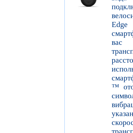
подк
вело
Edge
смарт
вас
тран
расст
испол
смарт
™ ото
симв
вибра
указ
скор
тран