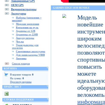
Авиационные GPS
OEM GPS
GARMIN EDGE 1030 BUNDLE
Видеорегистраторы
Аксессуары
Модель 
Наборы (крепление +
питание)
новейш
Морские крепления
Крепления на руль
инструмен
Адаперы от 12В
Адаптеры от 220В
широк
Аккумуляторы
Чехлы
велосипед
Трансдьюсеры для
эхолотов
позволя
Спортивные аксессуары
Для экшн-камеры VIRB
спортивн
Антенны
Список товаров
повысить 
КОРЗИНА
можете 
В корзине товаров:
0
На сумму:
0
идеальну
Просмотр корзины
оборуд
ПРАЙС ЛИСТ
велоком
СЛУЖБА ПОДДЕРЖКИ
информац