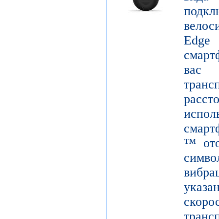
подк
вело
Edge
смарт
вас
тран
расст
испол
смарт
™ ото
симв
вибра
указ
скор
тран