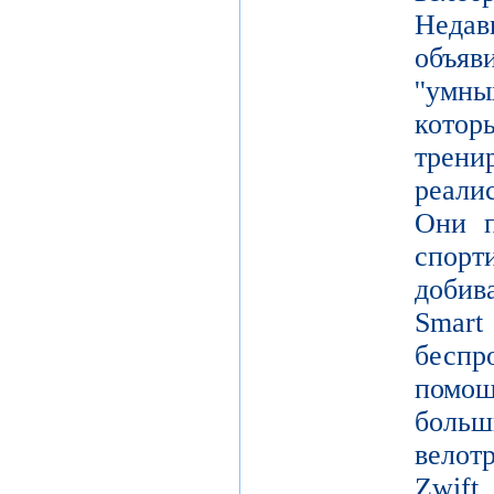
Неда
объя
''умн
кото
тре
реали
Они п
спор
добив
Smar
беспр
помощ
больш
вело
Zwift