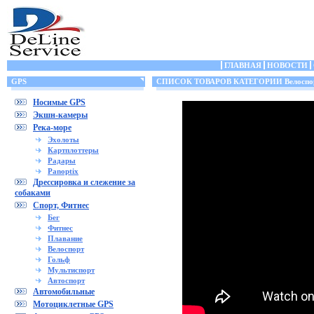
ГЛАВНАЯ
НОВОСТИ
GPS
СПИСОК ТОВАРОВ КАТЕГОРИИ Велоспо
Носимые GPS
Экшн-камеры
Река-море
Эхолоты
Картплоттеры
Радары
Panoptix
Дрессировка и слежение за
собаками
Спорт, Фитнес
Бег
Фитнес
Плавание
Велоспорт
Гольф
Мультиспорт
Автоспорт
Автомобильные
Мотоциклетные GPS