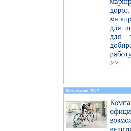
марш
доро
маршр
для л
для 
добир
работ
>>
Велотренажеры TACX
Компа
офиц
возмо
велот