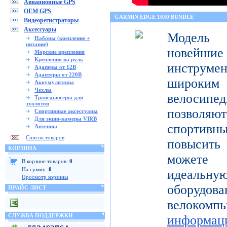
Авиационные GPS
OEM GPS
GARMIN EDGE 1030 BUNDLE
Видеорегистраторы
Аксессуары
Модель 
Наборы (крепление +
питание)
новейш
Морские крепления
Крепления на руль
инструмен
Адаперы от 12В
Адаптеры от 220В
широк
Аккумуляторы
Чехлы
велосипед
Трансдьюсеры для
эхолотов
позволя
Спортивные аксессуары
Для экшн-камеры VIRB
спортивн
Антенны
Список товаров
повысить 
КОРЗИНА
можете 
В корзине товаров:
0
На сумму:
0
идеальну
Просмотр корзины
оборуд
ПРАЙС ЛИСТ
велоком
СЛУЖБА ПОДДЕРЖКИ
информац