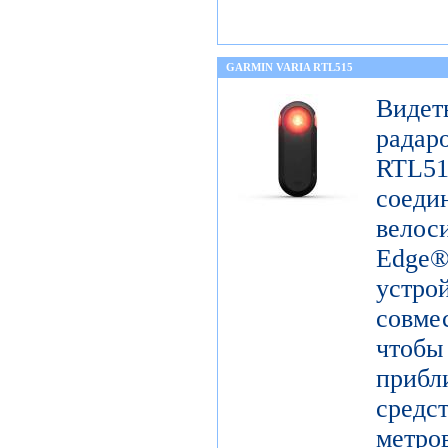
GARMIN VARIA RTL515
Виде
радар
RTL51
сое
вело
Edge
устр
совм
чтоб
прибл
средс
метро