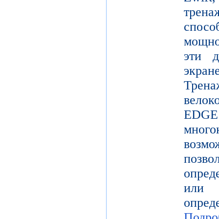
трен
спосо
мощно
эти д
экр
Трена
вело
EDGE 
мног
возм
позв
опред
или
опр
Подро