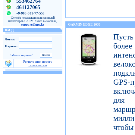
553462764
461127065
+9-965-501-77-550
Служба поддержки пользователей
навигаторов GARMIN (без выходных)
support@gps.kz
GARMIN EDGE 1030
ВХОД
Пуст
Логин:
бол
Пароль:
инте
Забыли пароль?
Регистрация нового
велок
пользователя
подк
GPS-п
включ
для 
маршр
милли
чтобы