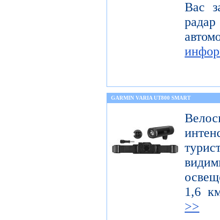
Вас з
радар
авт
инфор
GARMIN VARIA UT800 SMART
Велос
интен
тури
вид
освещ
1,6 к
>>