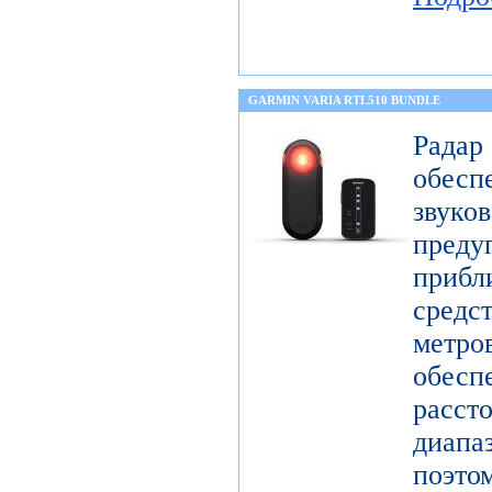
GARMIN VARIA RTL510 BUNDLE
Радар
обес
звук
пре
прибл
средс
метр
обесп
расст
диап
поэто