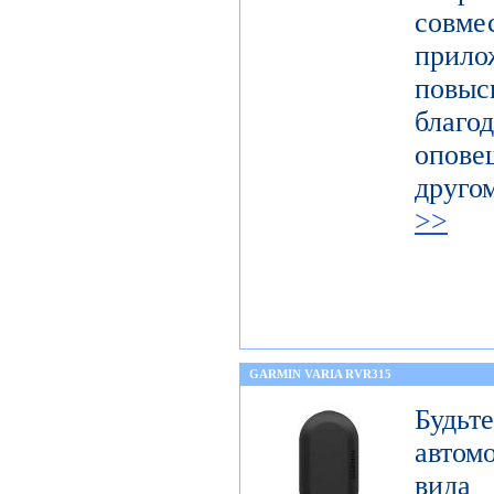
совм
прил
повыс
благ
опов
друго
>>
GARMIN VARIA RVR315
Будьт
автом
вида