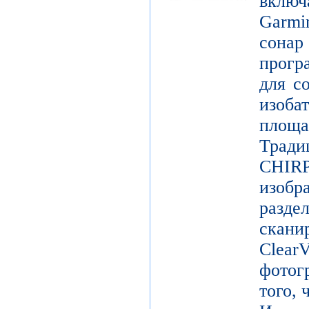
включ
Garm
сонар
прогр
для с
изоб
площ
Трад
CHIR
изоб
разде
скан
Clear
фотог
того, 