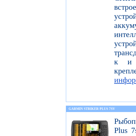
встро
устр
акку
инте
уст
транс
к и 
кр
инфор
GARMIN STRIKER PLUS 7SV
Рыбоп
Plus 7