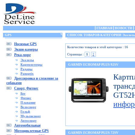
ГЛАВНАЯ
НОВОСТИ
GPS
СПИСОК ТОВАРОВ КАТЕГОРИИ Эхолот
Носимые GPS
Количество товаров в этой категории : 16
Экшн-камеры
Страницы :
1
2
Река-море
Эхолоты
Картплоттеры
GARMIN ECHOMAP PLUS 92SV
Радары
Panoptix
Картп
Дрессировка и слежение за
собаками
транс
Спорт, Фитнес
GT
Бег
Фитнес
инфор
Плавание
Велоспорт
Гольф
Мультиспорт
Автоспорт
Автомобильные
Мотоциклетные GPS
GARMIN ECHOMAP PLUS 72SV