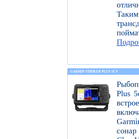
отлич
Таки
тран
пой
Подро
GARMIN STRIKER PLUS 5CV
Рыбоп
Plus 5
встр
включ
Garm
сон