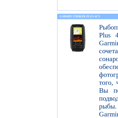
GARMIN STRIKER PLUS 4CV
Рыбоп
Plus 
Garm
соче
сонар
обе
фотог
того, 
Вы по
подво
рыбы
Garm