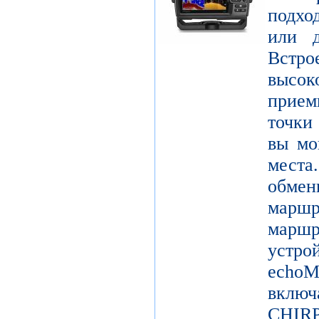
подхо
или д
Встро
высо
прием
точки
вы мо
мест
обме
марш
мар
устро
echo
включ
CHIRP