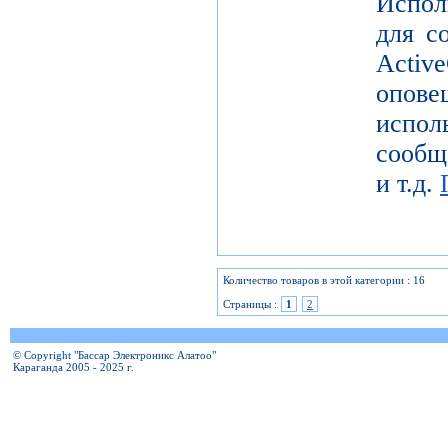
Испол
для с
Activ
опов
исп
сообщ
и т.д.
Количество товаров в этой категории : 16
Страницы :
1
2
© Copyright "Бассар Электроникс Алатоо"
Караганда 2005 - 2025 г.