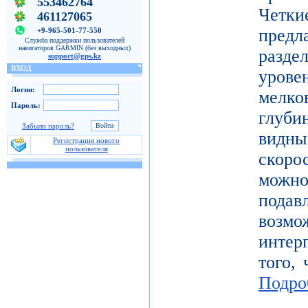
553462764
Четк
461127065
пред
+9-965-501-77-550
Служба поддержки пользователей
навигаторов GARMIN (без выходных)
разде
support@gps.kz
ВХОД
уров
Логин:
мелк
Пароль:
глуби
Забыли пароль?
видн
Регистрация нового
пользователя
скоро
можн
под
возм
инте
того, 
Подро