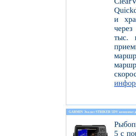
Clea
Quickd
и хра
через
тыс. 
прием
маршр
марш
скор
инфор
GARMIN Эхолот STRIKER 5DV комплект д
Рыбоп
5 с п