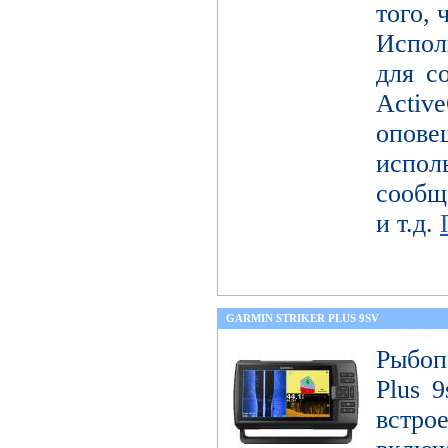
того, 
Испол
для с
Activ
опов
исп
сообщ
и т.д.
GARMIN STRIKER PLUS 9SV
Рыбоп
Plus 9
встр