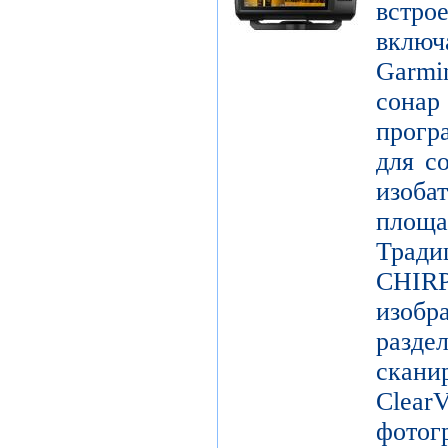
встр
включ
Garm
сонар
прогр
для с
изоб
площ
Трад
CHIR
изоб
разде
скан
Clear
фотог