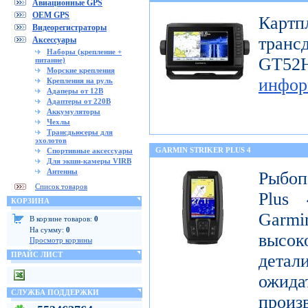
Авиационные GPS
OEM GPS
Картп
Видеорегистраторы
транс
Аксессуары
Наборы (крепление +
GT
питание)
Морские крепления
инфор
Крепления на руль
Адаперы от 12В
Адаптеры от 220В
Аккумуляторы
Чехлы
Трансдьюсеры для
эхолотов
GARMIN STRIKER PLUS 4
Спортивные аксессуары
Для экшн-камеры VIRB
Антенны
Рыбоп
Список товаров
Plus 
КОРЗИНА
Garmi
В корзине товаров:
0
На сумму:
0
высок
Просмотр корзины
ПРАЙС ЛИСТ
детал
ожи
СЛУЖБА ПОДДЕРЖКИ
произ