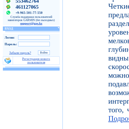
553462764
Четк
461127065
пред
+9-965-501-77-550
Служба поддержки пользователей
навигаторов GARMIN (без выходных)
разде
support@gps.kz
ВХОД
уров
Логин:
мелк
Пароль:
глуби
Забыли пароль?
видн
Регистрация нового
пользователя
скоро
можн
под
возм
инте
того, 
Подро