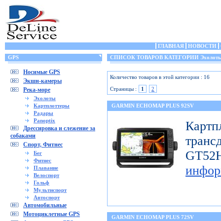
ГЛАВНАЯ
НОВОСТИ
GPS
СПИСОК ТОВАРОВ КАТЕГОРИИ Эхолот
Носимые GPS
Количество товаров в этой категории : 16
Экшн-камеры
Страницы :
1
2
Река-море
Эхолоты
Картплоттеры
GARMIN ECHOMAP PLUS 92SV
Радары
Panoptix
Картп
Дрессировка и слежение за
собаками
транс
Спорт, Фитнес
GT
Бег
Фитнес
инфор
Плавание
Велоспорт
Гольф
Мультиспорт
Автоспорт
Автомобильные
Мотоциклетные GPS
GARMIN ECHOMAP PLUS 72SV