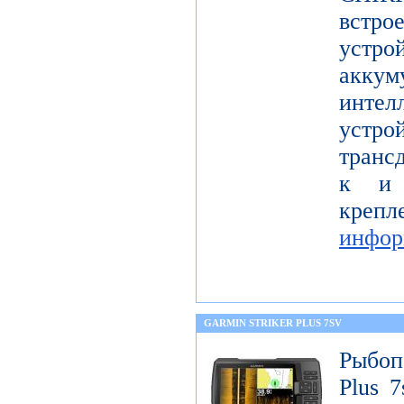
встро
устр
акку
инте
уст
транс
к и 
кр
инфор
GARMIN STRIKER PLUS 7SV
Рыбоп
Plus 7