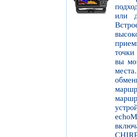
подхо
или д
Встро
высо
прием
точки
вы мо
мест
обме
марш
мар
устро
echo
включ
CHIRP