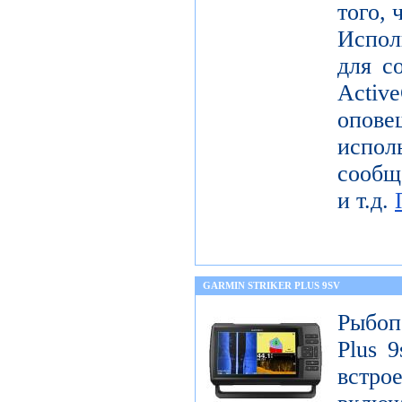
того, 
Испол
для с
Activ
опов
исп
сообщ
и т.д.
GARMIN STRIKER PLUS 9SV
Рыбоп
Plus 9
встр