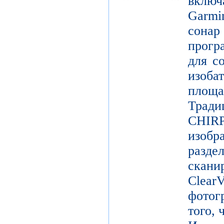
включ
Garm
сонар
прогр
для с
изоб
площ
Трад
CHIR
изоб
разде
скан
Clear
фотог
того, 