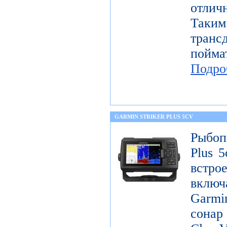
отлич
Таки
тран
пой
Подро
GARMIN STRIKER PLUS 5CV
Рыбоп
Plus 5
встр
включ
Garm
сон