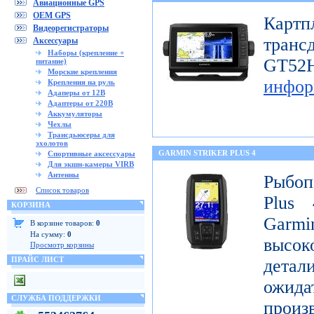
Авиационные GPS
OEM GPS
Картп
Видеорегистраторы
транс
Аксессуары
Наборы (крепление +
GT
питание)
Морские крепления
инфор
Крепления на руль
Адаперы от 12В
Адаптеры от 220В
Аккумуляторы
Чехлы
Трансдьюсеры для
эхолотов
GARMIN STRIKER PLUS 4
Спортивные аксессуары
Для экшн-камеры VIRB
Антенны
Рыбоп
Список товаров
Plus 
КОРЗИНА
Garmi
В корзине товаров:
0
На сумму:
0
высок
Просмотр корзины
ПРАЙС ЛИСТ
детал
ожи
СЛУЖБА ПОДДЕРЖКИ
произ