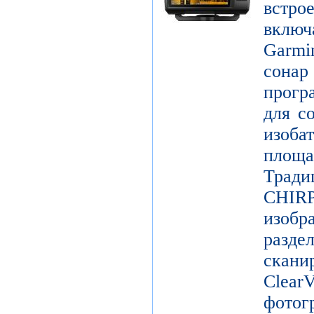
встр
включ
Garm
сонар
прогр
для с
изоб
площ
Трад
CHIR
изоб
разде
скан
Clear
фотог