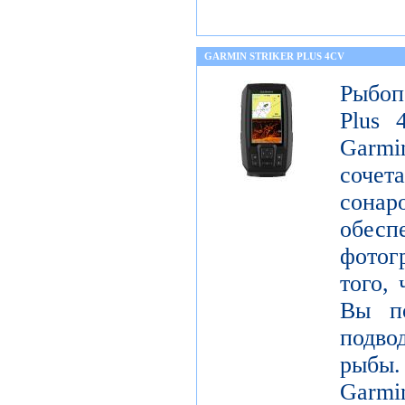
GARMIN STRIKER PLUS 4CV
Рыбоп
Plus 
Garm
соче
сонар
обе
фотог
того, 
Вы по
подво
рыбы
Garm