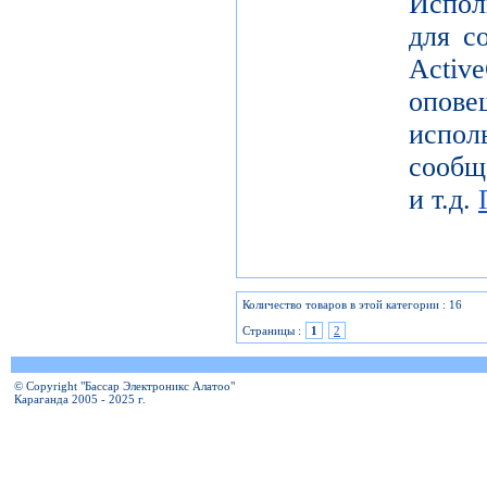
Испол
для с
Activ
опов
исп
сообщ
и т.д.
Количество товаров в этой категории : 16
Страницы :
1
2
© Copyright "Бассар Электроникс Алатоо"
Караганда 2005 - 2025 г.