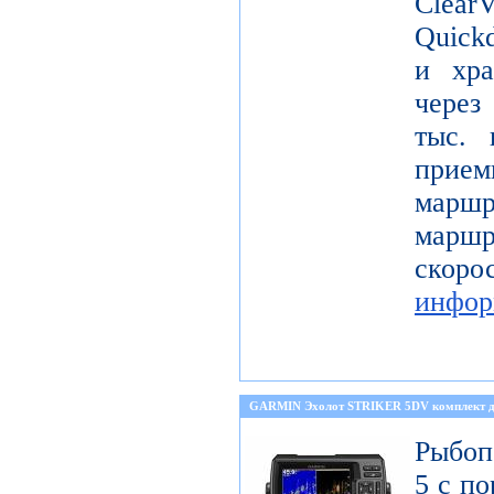
Clea
Quickd
и хра
через
тыс. 
прием
маршр
марш
скор
инфор
GARMIN Эхолот STRIKER 5DV комплект д
Рыбоп
5 с п