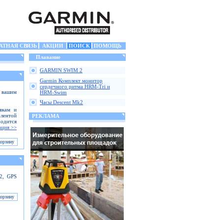
АТНАЯ СВЯЗЬ
АКЦИИ
ПОИСК
ПОМОЩЬ
Плавание
GARMIN SWIM 2
Garmin Комплект монитор
сердечного ритма HRM-Tri и
с вашим
HRM-Swim
Часы Descent Mk2
вкам и
лентой
РЕКЛАМА
ходится
ция >>
 2, GPS