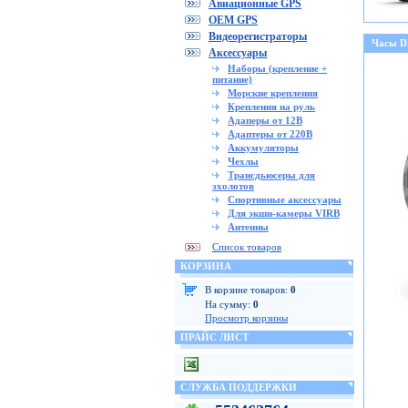
Авиационные GPS
OEM GPS
Видеорегистраторы
Часы 
Аксессуары
Наборы (крепление +
питание)
Морские крепления
Крепления на руль
Адаперы от 12В
Адаптеры от 220В
Аккумуляторы
Чехлы
Трансдьюсеры для
эхолотов
Спортивные аксессуары
Для экшн-камеры VIRB
Антенны
Список товаров
КОРЗИНА
В корзине товаров:
0
На сумму:
0
Просмотр корзины
ПРАЙС ЛИСТ
СЛУЖБА ПОДДЕРЖКИ