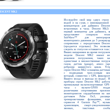
DESCENT MK2
Исследуйте свой мир сдвух строн
водой и на суше, с инновационной 
компьютеров для дайвинга Descen
встроенных в часы. Descent Mk2i
первый компьютер для дайвинга, к
представляет сонарную техно
SubWave™ для интегрирова
мониторинга давления до 5 резервуа
сопряжении с передатчиком Desce
(продается отдельно). Это позволя
следить за статусом оставшегося газа 
Ваших напарников во время погружен
модели Descent MK2 имеют нес
режимов погружения, таких к
одиночные и множественные погруж
газом, датчик (gauge), апноэ (ap
ребризер замкнутого цикла. Устр
серии Descent Mk2 оснащены датчик
с подводным трех-осевым ком
который, совместно с GPS, фиксируе
Вашего входа и выхода из воды1. Н
приборы серии Descent Mk2 работа
премиальные мультиспортивные GPS 
часы с мульти-GNSS поддер
различными спортивными приложе
мониторингом сердцебиения на запя
датчиком Pulse Ox3, расшире
тренировочными функциями, пла
сервисом 4 Garmin Pay™, музык
хранилищем, смарт-уведомлени
звонках, такстовых сообще