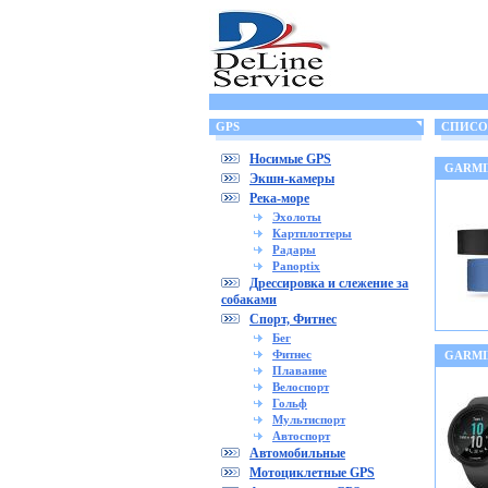
GPS
СПИСОК
Носимые GPS
GARMIN
Экшн-камеры
Река-море
Эхолоты
Картплоттеры
Радары
Panoptix
Дрессировка и слежение за
собаками
Спорт, Фитнес
Бег
Фитнес
GARMI
Плавание
Велоспорт
Гольф
Мультиспорт
Автоспорт
Автомобильные
Мотоциклетные GPS