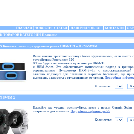
ГЛАВНАЯ
НОВОСТИ
СТАТЬИ
НАШ ВИДЕОБЛОГ
КОНТАКТЫ
ОБР
 ТОВАРОВ КАТЕГОРИИ Плавание
 Комплект монитор сердечного ритма HRM-TRI и HRM-SWIM
Ваши занятия триатлоном станут более эффективными, если вместе 
устройством Forerunner 920
XT вы будете использовать пульсометры HRM-Tri
и HRM-Swim. Это обеспечивает комплексный подход к трениро
соревнованиям. Пульсометр HRM-Swim с несоскальзывающей 
отлично подходит для плавания в закрытых бассейнах, где при
выполнять развороты с отталкиванием от стенки.
Подробная информа
Количество:
N SWIM 2
Плавайте где угодно, тренируйтесь везде с новым Garmin Swim
смарт-часы для плавания.
Подробная информация >>
Количество: