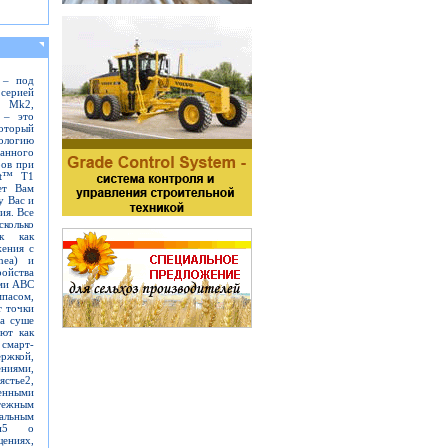
 – под
серией
t Mk2,
 – это
оторый
логию
нного
ров при
nt™ T1
ет Вам
у Вас и
ия. Все
колько
ак как
ения c
nea) и
ойства
ами ABC
пасом,
т точки
а суше
ют как
смарт-
жкой,
ниями,
стье2,
нными
тежным
альным
ями5 о
ниях,