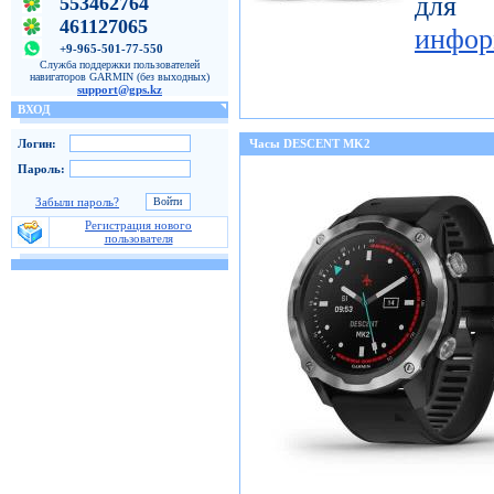
для
553462764
461127065
инфор
+9-965-501-77-550
Служба поддержки пользователей
навигаторов GARMIN (без выходных)
support@gps.kz
ВХОД
Логин:
Часы DESCENT MK2
Пароль:
Забыли пароль?
Регистрация нового
пользователя