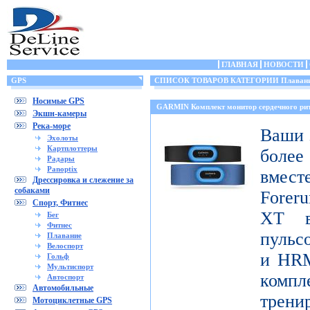
ГЛАВНАЯ
НОВОСТИ
GPS
СПИСОК ТОВАРОВ КАТЕГОРИИ Плаван
Носимые GPS
GARMIN Комплект монитор сердечного 
Экшн-камеры
Река-море
Ваши 
Эхолоты
Картплоттеры
боле
Радары
Panoptix
вмест
Дрессировка и слежение за
собаками
Foreru
Спорт, Фитнес
XT в
Бег
Фитнес
пульс
Плавание
Велоспорт
и HRM
Гольф
Мультиспорт
ком
Автоспорт
Автомобильные
трени
Мотоциклетные GPS