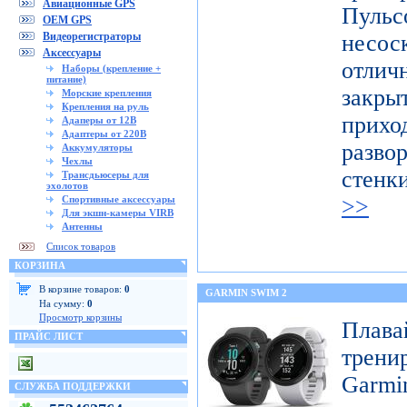
Авиационные GPS
Пуль
OEM GPS
Видеорегистраторы
несо
Аксессуары
отличн
Наборы (крепление +
питание)
закр
Морские крепления
Крепления на руль
при
Адаперы от 12В
Адаптеры от 220В
разво
Аккумуляторы
Чехлы
стенк
Трансдьюсеры для
эхолотов
Спортивные аксессуары
>>
Для экшн-камеры VIRB
Антенны
Список товаров
КОРЗИНА
В корзине товаров:
0
GARMIN SWIM 2
На сумму:
0
Просмотр корзины
Пла
ПРАЙС ЛИСТ
трени
Garmi
СЛУЖБА ПОДДЕРЖКИ