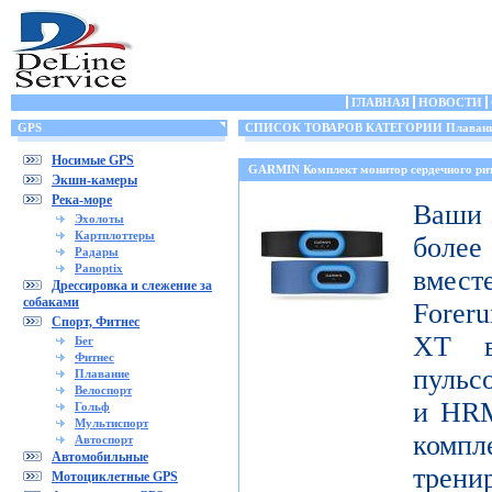
ГЛАВНАЯ
НОВОСТИ
GPS
СПИСОК ТОВАРОВ КАТЕГОРИИ Плаван
Носимые GPS
GARMIN Комплект монитор сердечного 
Экшн-камеры
Река-море
Ваши 
Эхолоты
Картплоттеры
боле
Радары
Panoptix
вмест
Дрессировка и слежение за
собаками
Foreru
Спорт, Фитнес
XT в
Бег
Фитнес
пульс
Плавание
Велоспорт
и HRM
Гольф
Мультиспорт
ком
Автоспорт
Автомобильные
трени
Мотоциклетные GPS