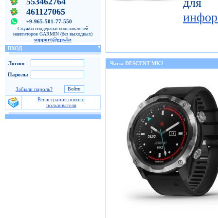
для
553462764
461127065
инфор
+9-965-501-77-550
Служба поддержки пользователей
навигаторов GARMIN (без выходных)
support@gps.kz
ВХОД
Логин:
Часы DESCENT MK2
Пароль:
Забыли пароль?
Регистрация нового
пользователя