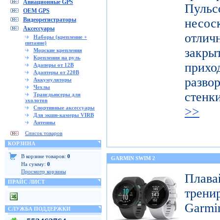
Авиационные GPS
Пуль
OEM GPS
Видеорегистраторы
несо
Аксессуары
отличн
Наборы (крепление +
питание)
закр
Морские крепления
Крепления на руль
при
Адаперы от 12В
Адаптеры от 220В
разво
Аккумуляторы
Чехлы
стенк
Трансдьюсеры для
эхолотов
Спортивные аксессуары
>>
Для экшн-камеры VIRB
Антенны
Список товаров
КОРЗИНА
В корзине товаров:
0
GARMIN SWIM 2
На сумму:
0
Просмотр корзины
Пла
ПРАЙС ЛИСТ
трени
Garmi
СЛУЖБА ПОДДЕРЖКИ