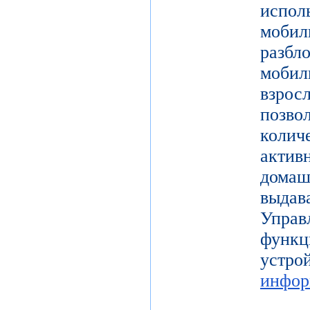
испол
моби
разб
моби
взро
поз
коли
актив
дома
выдав
Упра
функц
уст
инфор