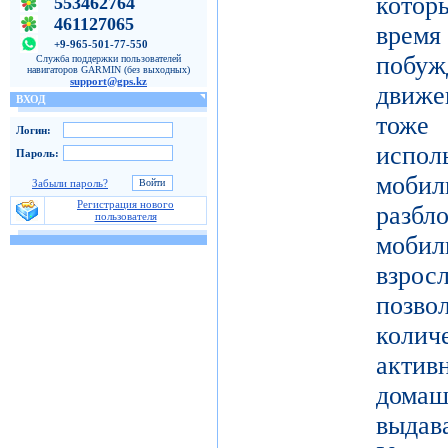
котор
553462764
461127065
врем
+9-965-501-77-550
побу
Служба поддержки пользователей
навигаторов GARMIN (без выходных)
support@gps.kz
движе
ВХОД
тоже 
Логин:
испол
Пароль:
моби
Забыли пароль?
Регистрация нового
разб
пользователя
моби
взро
поз
коли
актив
дома
выдав