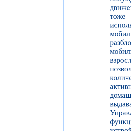
движе
тоже 
испол
моби
разб
моби
взро
поз
коли
актив
дома
выдав
Упра
функц
уст