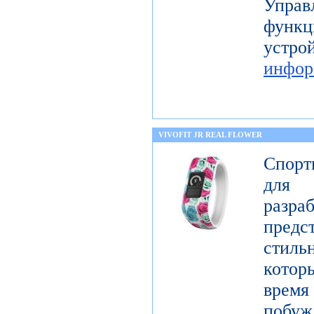
Упра
функц
уст
инфор
VIVOFIT JR REAL FLOWER
Спорт
для 
разр
предст
стиль
котор
врем
побу