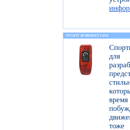
инфор
VIVOFIT JR BROKEN LAVA
Спорт
для 
разр
предст
стиль
котор
врем
побу
движе
тоже 