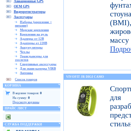
Авиационные GPS
фунт
OEM GPS
Видеорегистраторы
стоун
Аксессуары
(BMI
Наборы (крепление +
питание)
жиров
Морские крепления
Крепления на руль
масс
Адаперы от 12В
Адаптеры от 220В
Подро
Аккумуляторы
Чехлы
Трансдьюсеры для
эхолотов
Спортивные аксессуары
Для экшн-камеры VIRB
Антенны
VIVOFIT JR DIGI CAMO
Список товаров
КОРЗИНА
Спорт
В корзине товаров:
0
для 
На сумму:
0
Просмотр корзины
разр
ПРАЙС ЛИСТ
предст
стиль
СЛУЖБА ПОДДЕРЖКИ