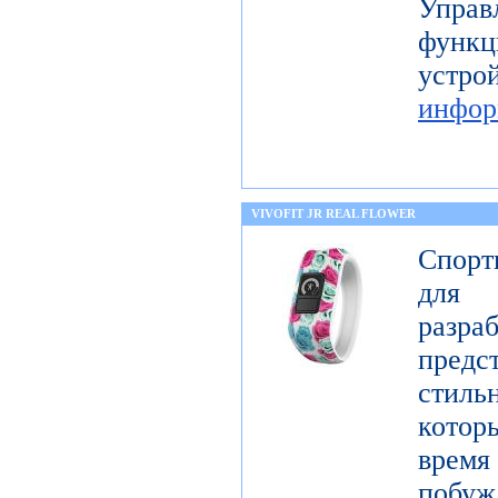
Упра
функц
уст
инфор
VIVOFIT JR REAL FLOWER
Спорт
для 
разр
предст
стиль
котор
врем
побу