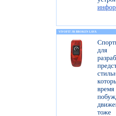
инфор
VIVOFIT JR BROKEN LAVA
Спорт
для 
разр
предст
стиль
котор
врем
побу
движе
тоже 