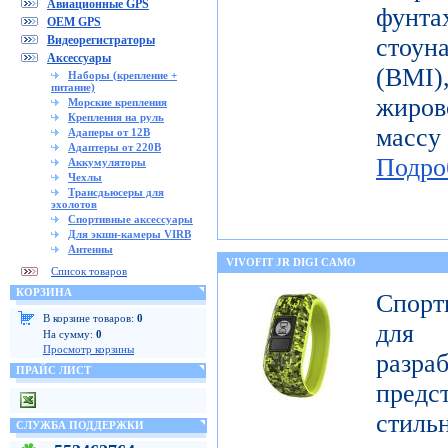
Авиационные GPS
фунт
OEM GPS
Видеорегистраторы
стоун
Аксессуары
(BMI
Наборы (крепление +
питание)
жиров
Морские крепления
Крепления на руль
масс
Адаперы от 12В
Адаптеры от 220В
Подро
Аккумуляторы
Чехлы
Трансдьюсеры для
эхолотов
Спортивные аксессуары
Для экшн-камеры VIRB
Антенны
VIVOFIT JR DIGI CAMO
Список товаров
КОРЗИНА
Спорт
В корзине товаров:
0
для 
На сумму:
0
Просмотр корзины
разр
ПРАЙС ЛИСТ
предст
стиль
СЛУЖБА ПОДДЕРЖКИ