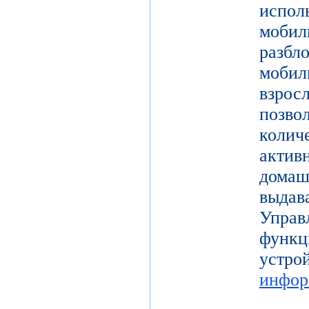
испол
моби
разб
моби
взро
поз
коли
актив
дома
выдав
Упра
функц
уст
инфор