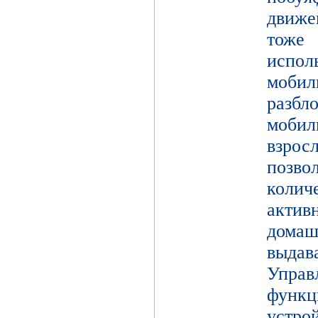
движе
тоже 
испол
моби
разб
моби
взро
поз
коли
актив
дома
выдав
Упра
функц
уст