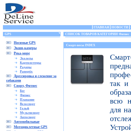
ГЛАВНАЯ
НОВОСТИ
GPS
СПИСОК ТОВАРОВ КАТЕГОРИИ Фитнес
Носимые GPS
Смарт-весы INDEX
Экшн-камеры
Река-море
Смар
Эхолоты
Картплоттеры
пред
Радары
Panoptix
профе
Дрессировка и слежение за
собаками
так и
Спорт, Фитнес
образ
Бег
Фитнес
всю н
Плавание
Велоспорт
для н
Гольф
Мультиспорт
отсл
Автоспорт
Автомобильные
Устро
Мотоциклетные GPS