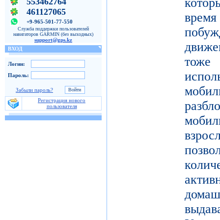
котор
553462764
461127065
врем
+9-965-501-77-550
побу
Служба поддержки пользователей
навигаторов GARMIN (без выходных)
support@gps.kz
движе
ВХОД
тоже 
Логин:
испол
Пароль:
моби
Забыли пароль?
Регистрация нового
разб
пользователя
моби
взро
поз
коли
актив
дома
выдав