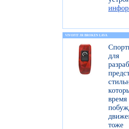
инфор
VIVOFIT JR BROKEN LAVA
Спорт
для 
разр
предст
стиль
котор
врем
побу
движе
тоже 