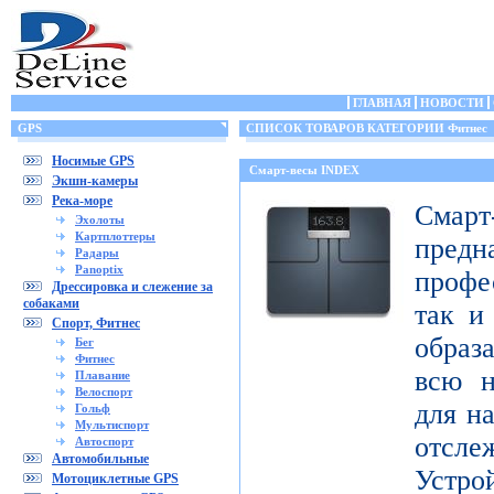
ГЛАВНАЯ
НОВОСТИ
GPS
СПИСОК ТОВАРОВ КАТЕГОРИИ Фитнес
Носимые GPS
Смарт-весы INDEX
Экшн-камеры
Река-море
Смар
Эхолоты
Картплоттеры
пред
Радары
Panoptix
профе
Дрессировка и слежение за
собаками
так и
Спорт, Фитнес
образ
Бег
Фитнес
всю н
Плавание
Велоспорт
для н
Гольф
Мультиспорт
отсл
Автоспорт
Автомобильные
Устро
Мотоциклетные GPS