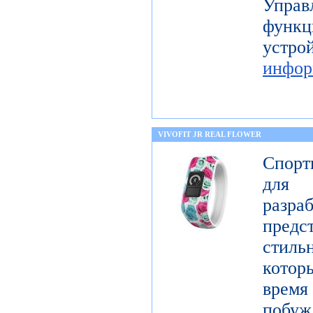
Упра
функц
уст
инфор
VIVOFIT JR REAL FLOWER
Спорт
для 
разр
предст
стиль
котор
врем
побу