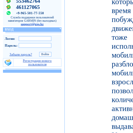
котор
553462764
461127065
врем
+9-965-501-77-550
побу
Служба поддержки пользователей
навигаторов GARMIN (без выходных)
support@gps.kz
движе
ВХОД
тоже 
Логин:
испол
Пароль:
моби
Забыли пароль?
Регистрация нового
разб
пользователя
моби
взро
поз
коли
актив
дома
выдав