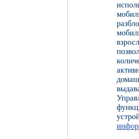
испол
моби
разб
моби
взро
поз
коли
актив
дома
выдав
Упра
функц
уст
инфор