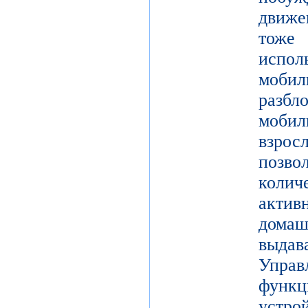
движе
тоже 
испол
моби
разб
моби
взро
поз
коли
актив
дома
выдав
Упра
функц
уст