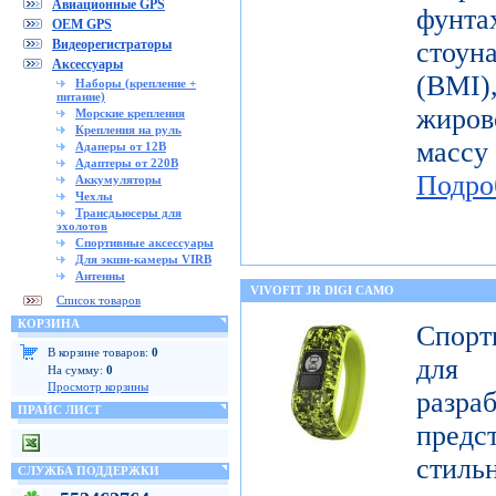
Авиационные GPS
фунт
OEM GPS
Видеорегистраторы
стоун
Аксессуары
(BMI
Наборы (крепление +
питание)
жиров
Морские крепления
Крепления на руль
масс
Адаперы от 12В
Адаптеры от 220В
Подро
Аккумуляторы
Чехлы
Трансдьюсеры для
эхолотов
Спортивные аксессуары
Для экшн-камеры VIRB
Антенны
VIVOFIT JR DIGI CAMO
Список товаров
КОРЗИНА
Спорт
В корзине товаров:
0
для 
На сумму:
0
Просмотр корзины
разр
ПРАЙС ЛИСТ
предст
стиль
СЛУЖБА ПОДДЕРЖКИ