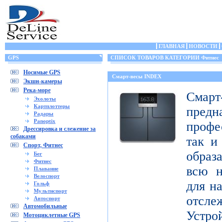
ГЛАВНАЯ
НОВОСТИ
GPS
СПИСОК ТОВАРОВ КАТЕГОРИИ Фитнес
Носимые GPS
Смарт-весы INDEX
Экшн-камеры
Река-море
Смар
Эхолоты
Картплоттеры
пред
Радары
Panoptix
профе
Дрессировка и слежение за
собаками
так и
Спорт, Фитнес
образ
Бег
Фитнес
всю н
Плавание
Велоспорт
для н
Гольф
Мультиспорт
отсл
Автоспорт
Автомобильные
Устро
Мотоциклетные GPS