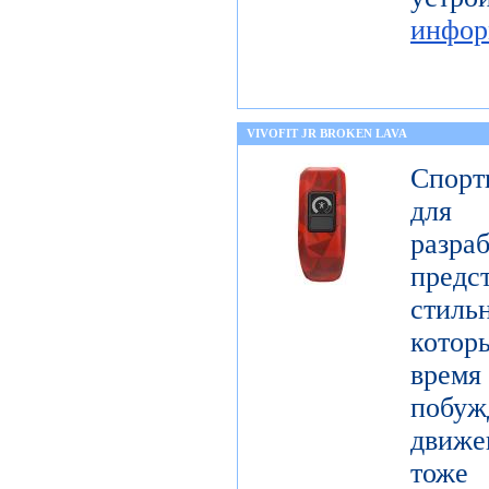
инфор
VIVOFIT JR BROKEN LAVA
Спорт
для 
разр
предст
стиль
котор
врем
побу
движе
тоже 