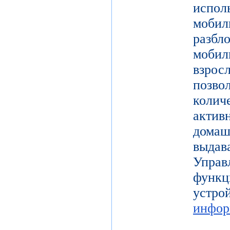
испол
моби
разб
моби
взро
поз
коли
актив
дома
выдав
Упра
функц
уст
инфор