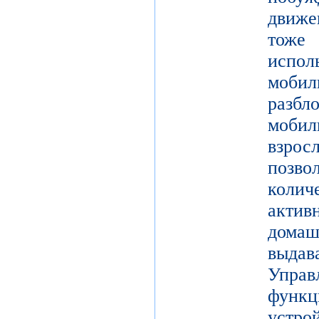
движе
тоже 
испол
моби
разб
моби
взро
поз
коли
актив
дома
выдав
Упра
функц
уст