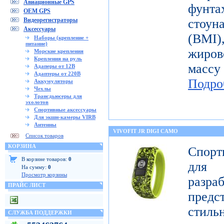
Авиационные GPS
фунт
OEM GPS
Видеорегистраторы
стоун
Аксессуары
(BMI
Наборы (крепление +
питание)
жиров
Морские крепления
Крепления на руль
масс
Адаперы от 12В
Адаптеры от 220В
Подро
Аккумуляторы
Чехлы
Трансдьюсеры для
эхолотов
Спортивные аксессуары
Для экшн-камеры VIRB
Антенны
VIVOFIT JR DIGI CAMO
Список товаров
КОРЗИНА
Спорт
В корзине товаров:
0
для 
На сумму:
0
Просмотр корзины
разр
ПРАЙС ЛИСТ
предст
стиль
СЛУЖБА ПОДДЕРЖКИ