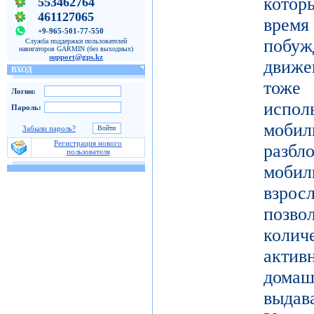
котор
553462764
461127065
врем
+9-965-501-77-550
побу
Служба поддержки пользователей
навигаторов GARMIN (без выходных)
support@gps.kz
движе
ВХОД
тоже 
Логин:
испол
Пароль:
моби
Забыли пароль?
Регистрация нового
разб
пользователя
моби
взро
поз
коли
актив
дома
выдав