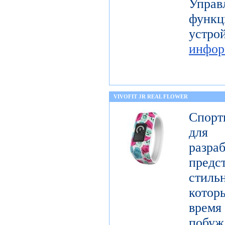
Упра
функц
уст
инфор
VIVOFIT JR REAL FLOWER
Спорт
для 
разр
предст
стиль
котор
врем
побу