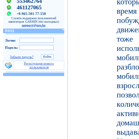
котор
553462764
461127065
врем
+9-965-501-77-550
побу
Служба поддержки пользователей
навигаторов GARMIN (без выходных)
support@gps.kz
движе
ВХОД
тоже 
Логин:
испол
Пароль:
моби
Забыли пароль?
Регистрация нового
разб
пользователя
моби
взро
поз
коли
актив
дома
выдав