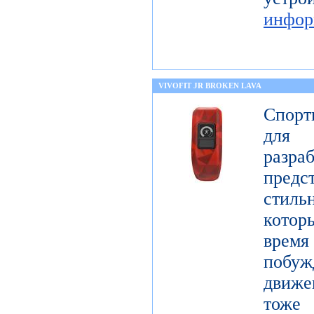
инфор
VIVOFIT JR BROKEN LAVA
Спорт
для 
разр
предст
стиль
котор
врем
побу
движе
тоже 