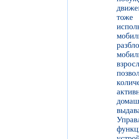
движе
тоже 
испол
моби
разб
моби
взро
поз
коли
актив
дома
выдав
Упра
функц
уст