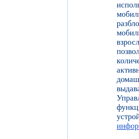
испол
моби
разб
моби
взро
поз
коли
актив
дома
выдав
Упра
функц
уст
инфор