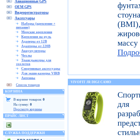
Авиационные GPS
фунт
OEM GPS
Видеорегистраторы
стоун
Аксессуары
(BMI
Наборы (крепление +
питание)
жиров
Морские крепления
Крепления на руль
масс
Адаперы от 12В
Адаптеры от 220В
Подро
Аккумуляторы
Чехлы
Трансдьюсеры для
эхолотов
Спортивные аксессуары
Для экшн-камеры VIRB
Антенны
VIVOFIT JR DIGI CAMO
Список товаров
КОРЗИНА
Спорт
В корзине товаров:
0
для 
На сумму:
0
Просмотр корзины
разр
ПРАЙС ЛИСТ
предст
стиль
СЛУЖБА ПОДДЕРЖКИ