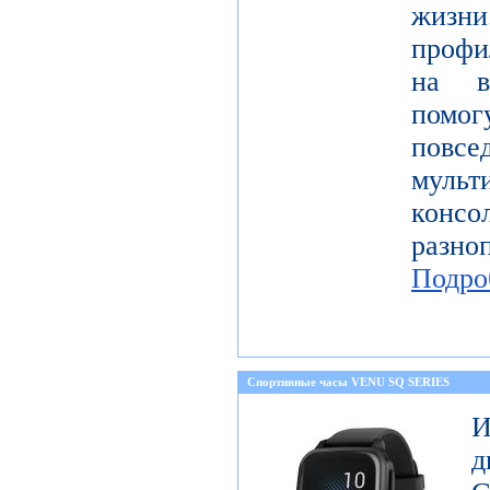
жизн
профи
на в
пом
повсе
муль
консо
разн
Подро
Спортивные часы VENU SQ SERIES
И
д