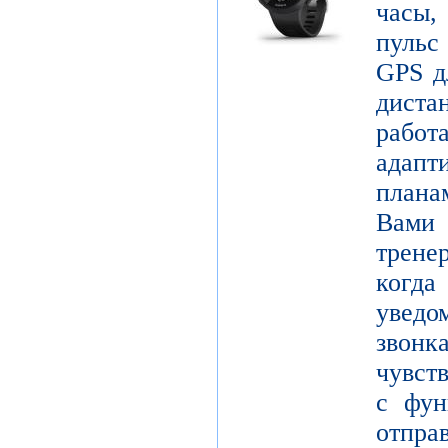
часы,
пульс
GPS д
диста
рабо
адапт
плана
Вами 
трене
когда
уведо
звон
чувст
с фун
от