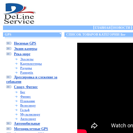
ГЛАВНАЯ
НОВОСТИ
GPS
СПИСОК ТОВАРОВ КАТЕГОРИИ Бег
Носимые GPS
Экшн-камеры
Река-море
Эхолоты
Картплоттеры
Радары
Panoptix
Дрессировка и слежение за
собаками
Спорт, Фитнес
Бег
Фитнес
Плавание
Велоспорт
Гольф
Мультиспорт
Автоспорт
Автомобильные
Мотоциклетные GPS