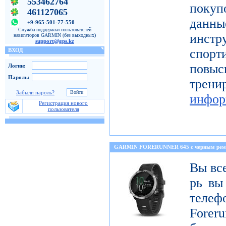
553462764
покуп
461127065
данн
+9-965-501-77-550
Служба поддержки пользователей
инстр
навигаторов GARMIN (без выходных)
support@gps.kz
спорт
ВХОД
повы
Логин:
Пароль:
тре
Забыли пароль?
инфор
Регистрация нового
пользователя
GARMIN FORERUNNER 645 с черным ре
Вы все
рь вы
телеф
Foreru