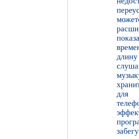
недос
переу
мож
рас
показ
време
длину
слуш
музы
храни
для 
теле
эффе
прогр
забе