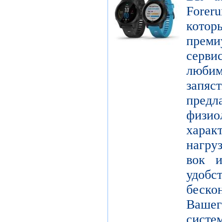
Forer
котор
пре
серви
люби
зап
пред
физио
харак
нагру
вок и
удо
беск
Вашег
сист