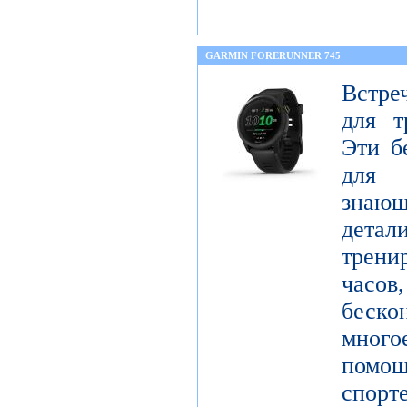
GARMIN FORERUNNER 745
Встре
для т
Эти б
для 
знающ
детал
трен
часо
беск
мног
помо
спорт