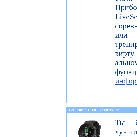
Прибо
LiveS
сорев
или 
трени
вирту
ально
фу
инфор
GARMIN FORERUNNER 45/45S
Ты б
лучши