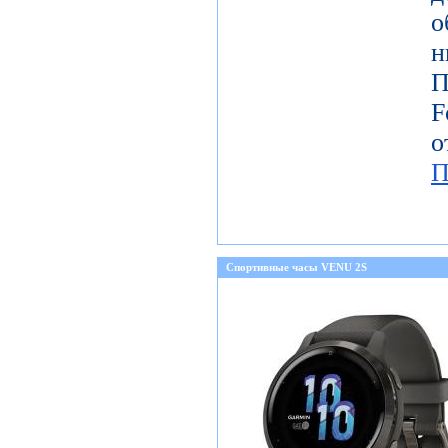
о
н
П
о
П
Спортивные часы VENU 2S