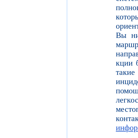
полно
кот
ориен
Вы ни
марш
напра
кции 
таки
инцид
помо
легк
место
конта
инфор