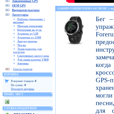
Авиационные GPS
OEM GPS
GARMIN FORERUNNER® 645 MUSIC с че
Видеорегистраторы
Аксессуары
Бег –
Наборы (крепление +
питание)
упраж
Морские крепления
Крепления на руль
For
Адаперы от 12В
Адаптеры от 220В
пред
Аккумуляторы
Чехлы
инст
Трансдьюсеры для
эхолотов
замеч
Спортивные аксессуары
Для экшн-камеры VIRB
когд
Антенны
Список товаров
кросс
КОРЗИНА
GPS-п
В корзине товаров:
0
На сумму:
0
хран
Просмотр корзины
могл
ПРАЙС ЛИСТ
песни
СЛУЖБА ПОДДЕРЖКИ
для с