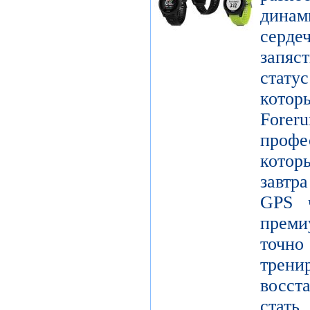
дина
серде
запяс
стату
котор
Forer
проф
кото
завтр
GPS ч
преми
точ
тре
восст
стат