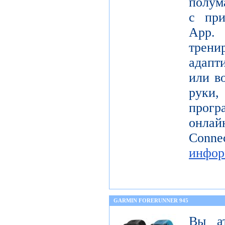
полум
с при
App.
трени
адапт
или в
руки,
прогр
онла
Co
инфор
GARMIN FORERUNNER 945
Вы а