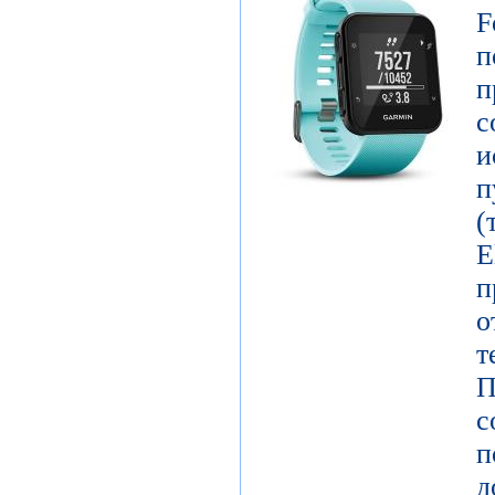
F
п
п
с
и
п
E
о
т
П
с
п
д