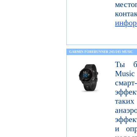
мест
кон
инфор
GARMIN FORERUNNER 245/245 MUSIC
Ты бе
Music
сма
эффек
таких
анаэ
эффект
и опр