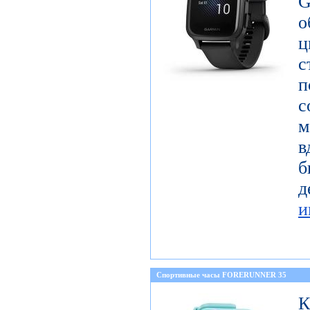
G
с
п
с
м
в
б
и
Спортивные часы FORERUNNER 35
К