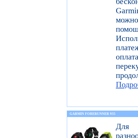
беск
Garmi
можно
помощ
Испо
плате
оплат
перек
прод
Подро
GARMIN FORERUNNER 935
Для 
разн