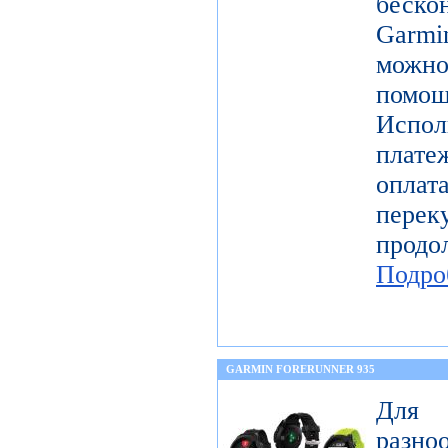
беск
Garmi
можно
помощ
Испо
плате
оплат
перек
прод
Подро
GARMIN FORERUNNER 935
Для 
разн