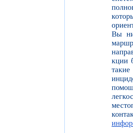
полно
кот
ориен
Вы ни
марш
напра
кции 
таки
инцид
помо
легк
место
конта
инфор