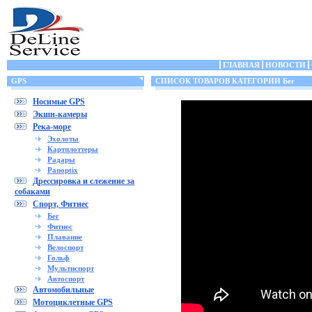
ГЛАВНАЯ
НОВОСТИ
GPS
СПИСОК ТОВАРОВ КАТЕГОРИИ Бег
Носимые GPS
Экшн-камеры
Река-море
Эхолоты
Картплоттеры
Радары
Panoptix
Дрессировка и слежение за
собаками
Спорт, Фитнес
Бег
Фитнес
Плавание
Велоспорт
Гольф
Мультиспорт
Автоспорт
Автомобильные
Мотоциклетные GPS