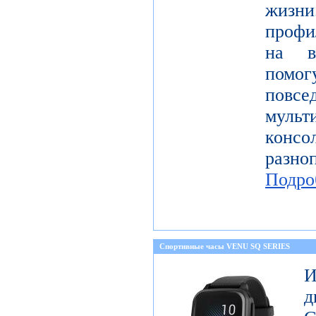
жизн
профи
на в
пом
повсе
муль
консо
разн
Подро
Спортивные часы VENU SQ SERIES
И
д