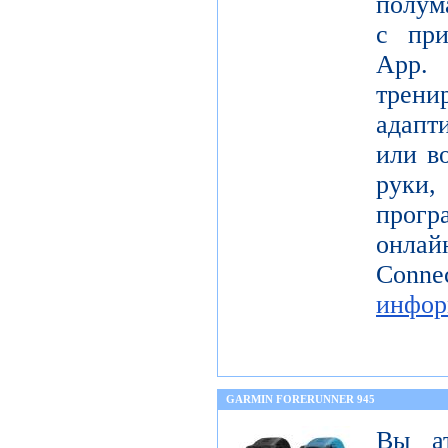
полум
с при
App.
трени
адапт
или в
руки,
прогр
онла
Co
инфор
GARMIN FORERUNNER 945
Вы а