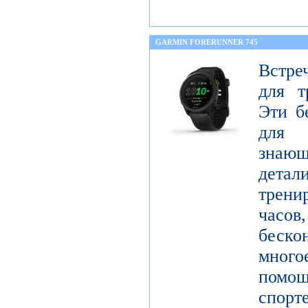
GARMIN FORERUNNER 745
Встре
для т
Эти б
для 
знающ
детал
трен
часо
беск
мног
помо
спорт