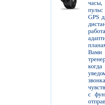
часы,
пульс
GPS д
диста
рабо
адапт
плана
Вами 
трене
когда
уведо
звон
чувст
с фун
от