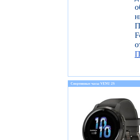
о
н
П
о
П
Спортивные часы VENU 2S