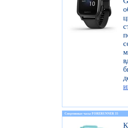
G
с
п
с
м
в
б
и
Спортивные часы FORERUNNER 35
К