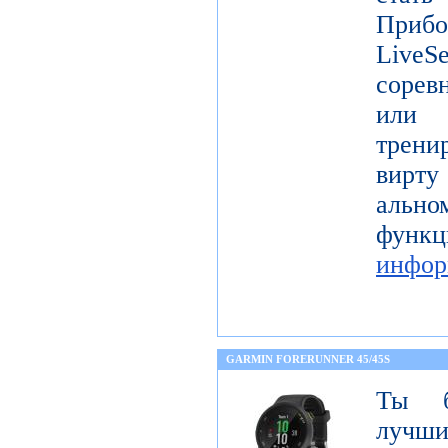
Прибо
LiveS
сорев
или 
трени
вирту
ально
фу
инфор
GARMIN FORERUNNER 45/45S
Ты б
лучши