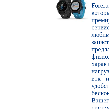
Forer
котор
пре
серви
люби
зап
пред
физио
харак
нагру
вок и
удо
беск
Вашег
сист