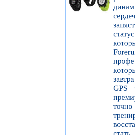
дина
серде
запяс
стату
котор
Forer
проф
кото
завтр
GPS ч
преми
точ
тре
восст
стат