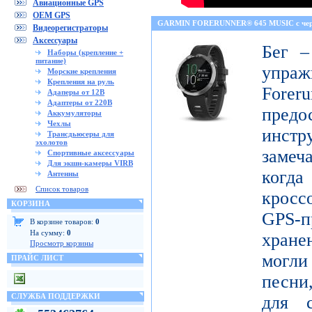
Авиационные GPS
OEM GPS
GARMIN FORERUNNER® 645 MUSIC с че
Видеорегистраторы
Аксессуары
Бег –
Наборы (крепление +
питание)
упраж
Морские крепления
Крепления на руль
For
Адаперы от 12В
Адаптеры от 220В
пред
Аккумуляторы
Чехлы
инст
Трансдьюсеры для
эхолотов
замеч
Спортивные аксессуары
Для экшн-камеры VIRB
когд
Антенны
Список товаров
кросс
КОРЗИНА
GPS-п
В корзине товаров:
0
На сумму:
0
хран
Просмотр корзины
могл
ПРАЙС ЛИСТ
песни
СЛУЖБА ПОДДЕРЖКИ
для с