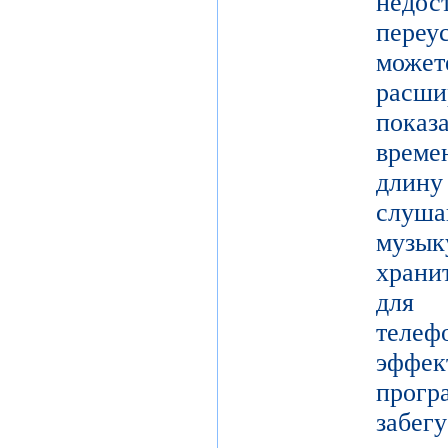
недос
переу
мож
рас
показ
време
длину
слуш
музы
храни
для 
теле
эффе
прогр
забе