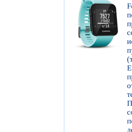
F
п
п
с
и
п
E
о
т
П
с
п
д