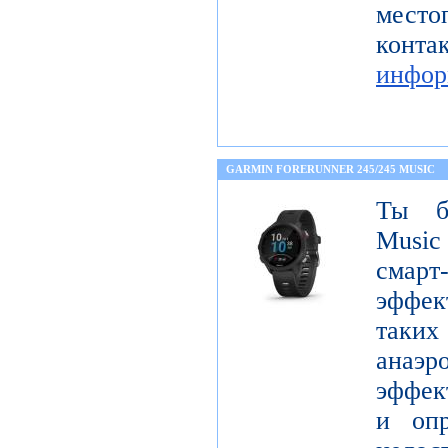
мест
кон
инфор
GARMIN FORERUNNER 245/245 MUSIC
Ты бе
Music
сма
эффек
таких
анаэ
эффект
и опр