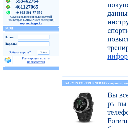
553462764
покуп
461127065
данн
+9-965-501-77-550
Служба поддержки пользователей
инстр
навигаторов GARMIN (без выходных)
support@gps.kz
спорт
ВХОД
повы
Логин:
Пароль:
тре
Забыли пароль?
инфор
Регистрация нового
пользователя
GARMIN FORERUNNER 645 с черным ре
Вы все
рь вы
телеф
Foreru