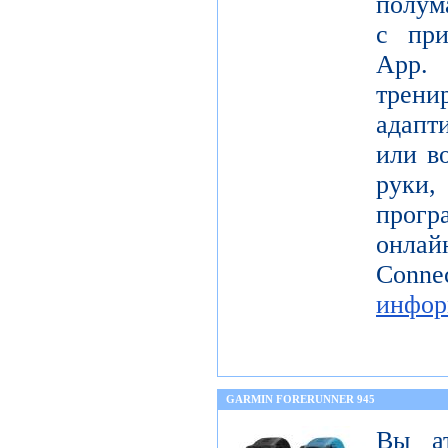
полум
с при
App.
трени
адапт
или в
руки,
прогр
онла
Co
инфор
GARMIN FORERUNNER 945
Вы а