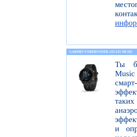
мест
кон
инфор
GARMIN FORERUNNER 245/245 MUSIC
Ты бе
Music
сма
эффек
таких
анаэ
эффект
и опр