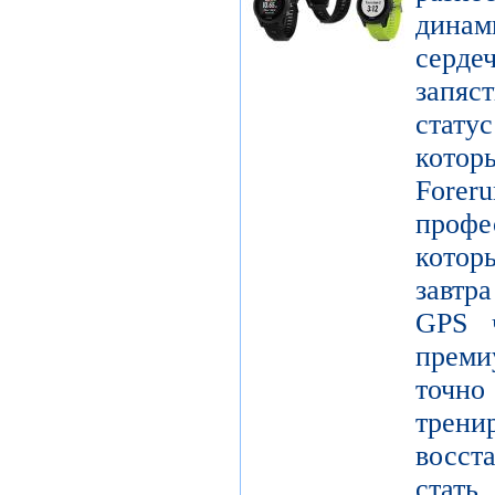
дина
серде
запяс
стату
котор
Forer
проф
кото
завтр
GPS ч
преми
точ
тре
восст
стат