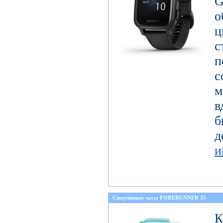
G
с
п
с
м
в
б
и
Спортивные часы FORERUNNER 35
К