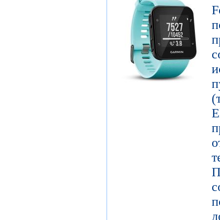
F
п
п
с
и
п
E
о
т
П
с
п
д