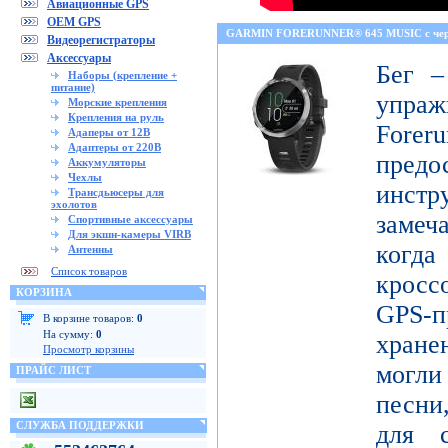
Авиационные GPS
OEM GPS
GARMIN FORERUNNER® 645 MUSIC с че
Видеорегистраторы
Аксессуары
Бег –
Наборы (крепление +
питание)
упраж
Морские крепления
Крепления на руль
For
Адаперы от 12В
Адаптеры от 220В
пред
Аккумуляторы
Чехлы
инст
Трансдьюсеры для
эхолотов
замеч
Спортивные аксессуары
Для экшн-камеры VIRB
когд
Антенны
Список товаров
кросс
КОРЗИНА
GPS-п
В корзине товаров:
0
На сумму:
0
хран
Просмотр корзины
могл
ПРАЙС ЛИСТ
песни
СЛУЖБА ПОДДЕРЖКИ
для с