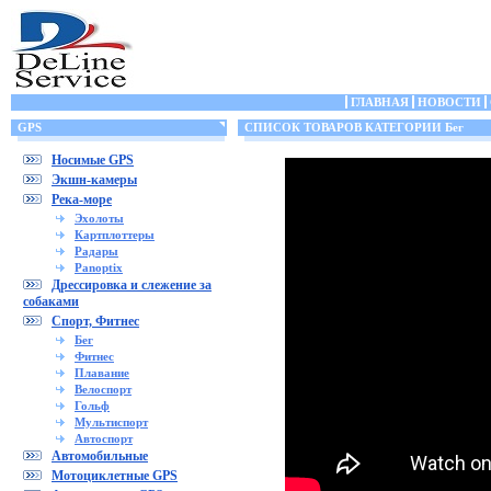
ГЛАВНАЯ
НОВОСТИ
GPS
СПИСОК ТОВАРОВ КАТЕГОРИИ Бег
Носимые GPS
Экшн-камеры
Река-море
Эхолоты
Картплоттеры
Радары
Panoptix
Дрессировка и слежение за
собаками
Спорт, Фитнес
Бег
Фитнес
Плавание
Велоспорт
Гольф
Мультиспорт
Автоспорт
Автомобильные
Мотоциклетные GPS