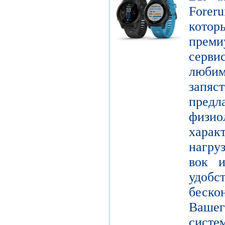
Forer
котор
пре
серви
люби
зап
пред
физио
харак
нагру
вок и
удо
беск
Вашег
сист