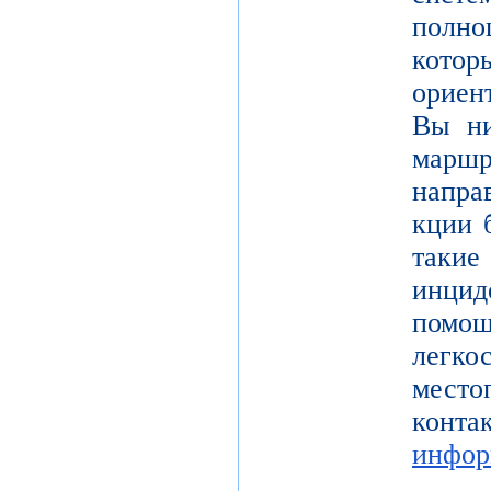
полно
кот
ориен
Вы ни
марш
напра
кции 
таки
инцид
помо
легк
место
конта
инфор