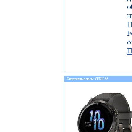
о
н
П
о
П
Спортивные часы VENU 2S