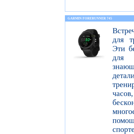
GARMIN FORERUNNER 745
Встре
для т
Эти б
для 
знающ
детал
трен
часо
беск
мног
помо
спорт