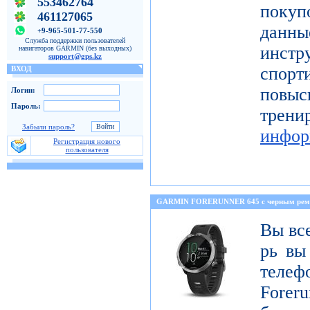
553462764
покуп
461127065
данн
+9-965-501-77-550
Служба поддержки пользователей
инстр
навигаторов GARMIN (без выходных)
support@gps.kz
спорт
ВХОД
повы
Логин:
Пароль:
тре
Забыли пароль?
инфор
Регистрация нового
пользователя
GARMIN FORERUNNER 645 с черным ре
Вы все
рь вы
телеф
Foreru