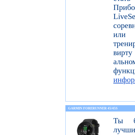
Прибо
LiveS
сорев
или 
трени
вирту
ально
фу
инфор
GARMIN FORERUNNER 45/45S
Ты б
лучши