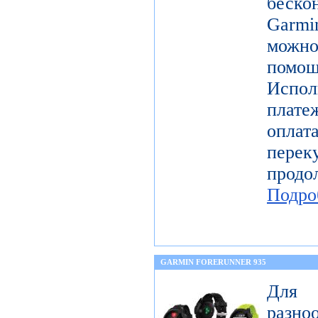
беск
Garmi
можно
помощ
Испо
плате
оплат
перек
прод
Подро
GARMIN FORERUNNER 935
Для 
разн