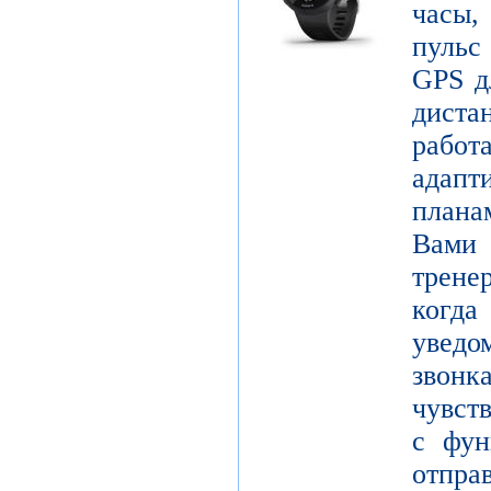
часы,
пульс
GPS д
диста
рабо
адапт
плана
Вами 
трене
когда
уведо
звон
чувст
с фун
от