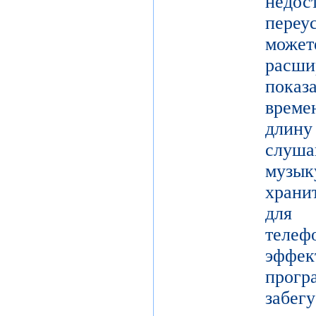
недос
переу
мож
рас
показ
време
длину
слуш
музы
храни
для 
теле
эффе
прогр
забе