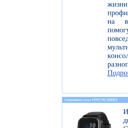
жизн
профи
на в
пом
повсе
муль
консо
разн
Подро
Спортивные часы VENU SQ SERIES
И
д