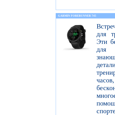
GARMIN FORERUNNER 745
Встре
для т
Эти б
для 
знающ
детал
трен
часо
беск
мног
помо
спорт