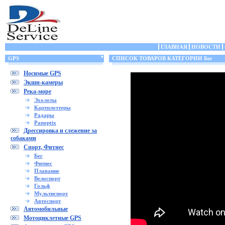
ГЛАВНАЯ
НОВОСТИ
GPS
СПИСОК ТОВАРОВ КАТЕГОРИИ Бег
Носимые GPS
Экшн-камеры
Река-море
Эхолоты
Картплоттеры
Радары
Panoptix
Дрессировка и слежение за
собаками
Спорт, Фитнес
Бег
Фитнес
Плавание
Велоспорт
Гольф
Мультиспорт
Автоспорт
Автомобильные
Мотоциклетные GPS