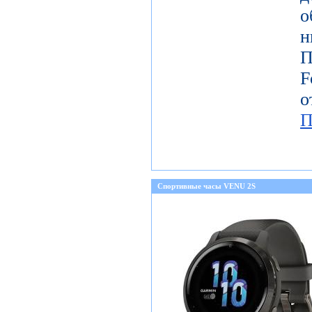
о
н
П
о
П
Спортивные часы VENU 2S