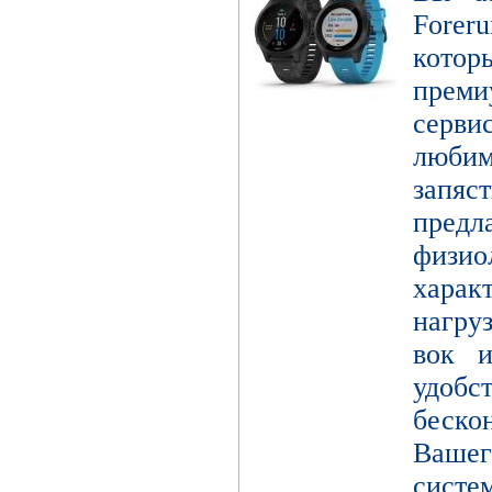
Forer
котор
пре
серви
люби
зап
пред
физио
харак
нагру
вок и
удо
беск
Вашег
сист