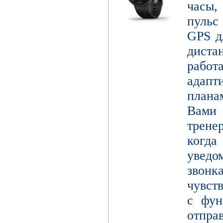
часы,
пульс
GPS д
диста
рабо
адапт
плана
Вами 
трене
когда
уведо
звон
чувст
с фун
от