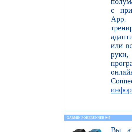
полум
с при
App.
трени
адапт
или в
руки,
прогр
онла
Co
инфор
GARMIN FORERUNNER 945
Вы а