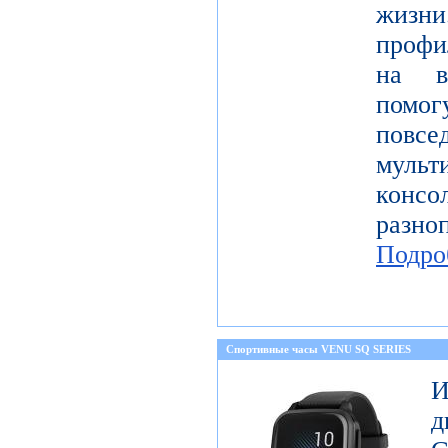
жизн
профи
на в
пом
повсе
муль
консо
разн
Подро
Спортивные часы VENU SQ SERIES
И
д