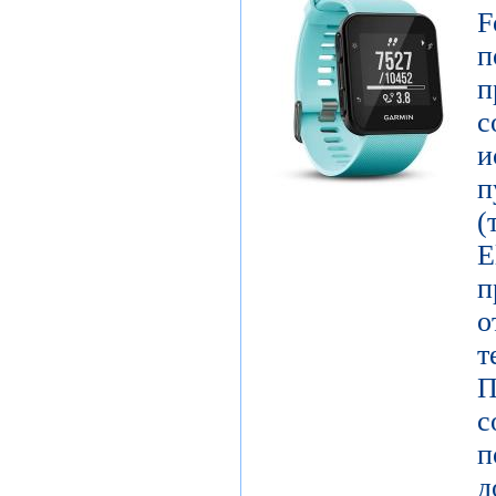
F
п
п
с
и
п
E
о
т
П
с
п
д