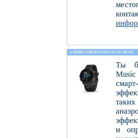
мест
кон
инфор
GARMIN FORERUNNER 245/245 MUSIC
Ты бе
Music
сма
эффек
таких
анаэ
эффект
и опр