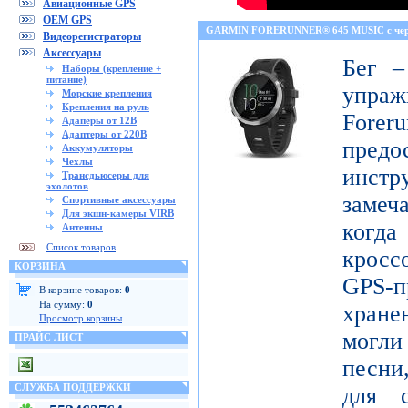
Авиационные GPS
OEM GPS
GARMIN FORERUNNER® 645 MUSIC с че
Видеорегистраторы
Аксессуары
Бег –
Наборы (крепление +
питание)
упраж
Морские крепления
Крепления на руль
For
Адаперы от 12В
Адаптеры от 220В
пред
Аккумуляторы
Чехлы
инст
Трансдьюсеры для
эхолотов
замеч
Спортивные аксессуары
Для экшн-камеры VIRB
когд
Антенны
Список товаров
кросс
КОРЗИНА
GPS-п
В корзине товаров:
0
На сумму:
0
хран
Просмотр корзины
могл
ПРАЙС ЛИСТ
песни
СЛУЖБА ПОДДЕРЖКИ
для с