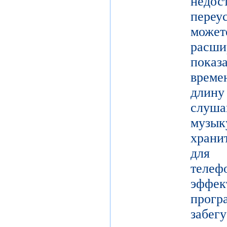
недос
переу
мож
рас
показ
време
длину
слуш
музы
храни
для 
теле
эффе
прогр
забе