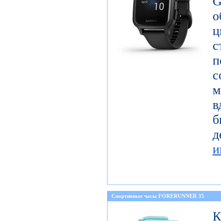
G
с
п
с
м
в
б
и
Спортивные часы FORERUNNER 35
К