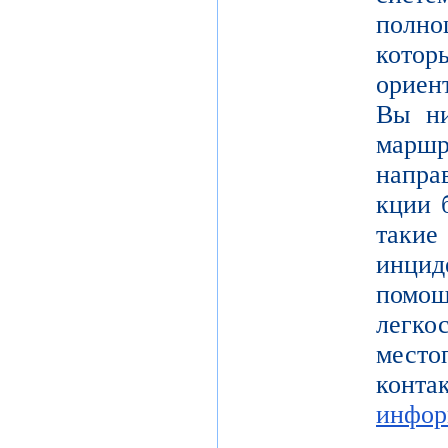
полно
кот
ориен
Вы ни
марш
напра
кции 
таки
инцид
помо
легк
место
конта
инфор