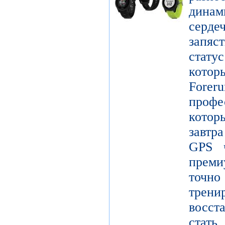
дина
серде
запяс
стату
котор
Forer
проф
кото
завтр
GPS ч
преми
точ
тре
восст
стат