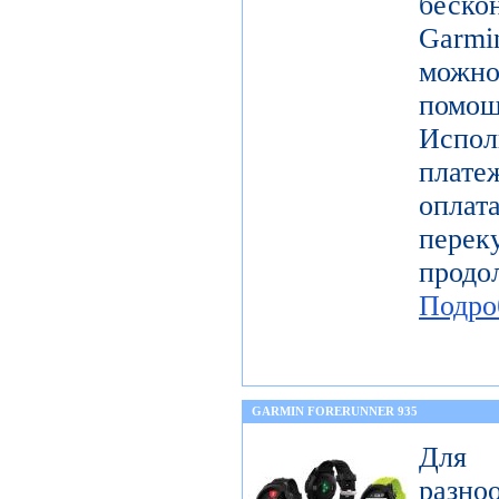
беск
Garmi
можно
помощ
Испо
плате
оплат
перек
прод
Подро
GARMIN FORERUNNER 935
Для 
разн