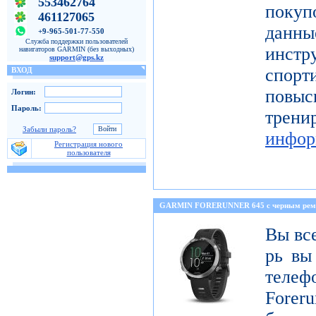
553462764
покуп
461127065
данн
+9-965-501-77-550
Служба поддержки пользователей
инстр
навигаторов GARMIN (без выходных)
support@gps.kz
спорт
ВХОД
повы
Логин:
Пароль:
тре
Забыли пароль?
инфор
Регистрация нового
пользователя
GARMIN FORERUNNER 645 с черным ре
Вы все
рь вы
телеф
Foreru