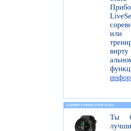
Прибо
LiveS
сорев
или 
трени
вирту
ально
фу
инфор
GARMIN FORERUNNER 45/45S
Ты б
лучши