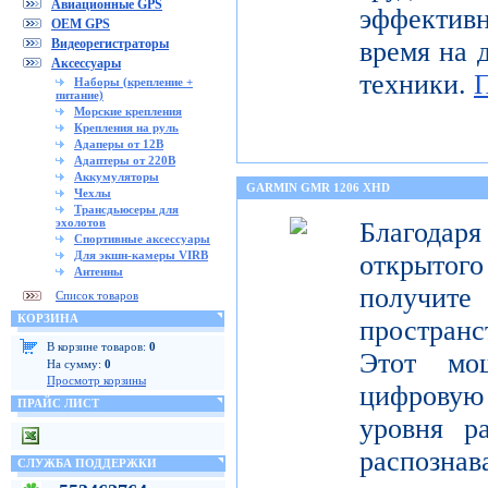
Авиационные GPS
эффектив
OEM GPS
Видеорегистраторы
время на 
Аксессуары
техники.
Наборы (крепление +
питание)
Морские крепления
Крепления на руль
Адаперы от 12В
Адаптеры от 220В
Аккумуляторы
GARMIN GMR 1206 XHD
Чехлы
Трансдьюсеры для
эхолотов
Благода
Спортивные аксессуары
Для экшн-камеры VIRB
открытог
Антенны
получите
Список товаров
КОРЗИНА
пространс
В корзине товаров:
0
Этот мо
На сумму:
0
Просмотр корзины
цифрову
ПРАЙС ЛИСТ
уровня р
распо
СЛУЖБА ПОДДЕРЖКИ