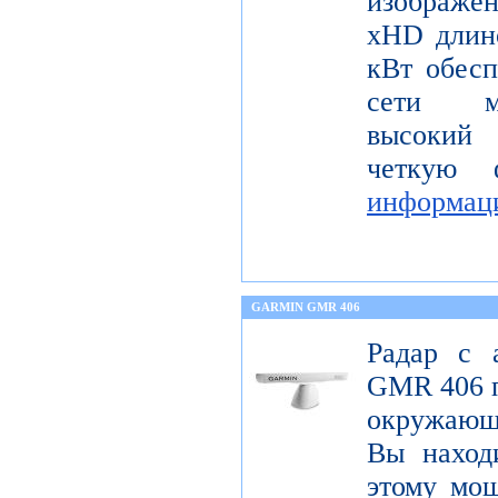
изображ
xHD длин
кВт обесп
сети мо
высокий 
четкую 
информац
GARMIN GMR 406
Радар с 
GMR 406 п
окружающ
Вы находи
этому мощ