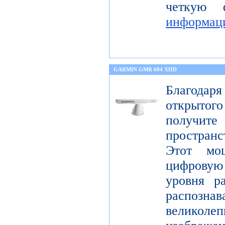
четкую 
информац
GARMIN GMR 604 XHD
Благода
открытог
получите
пространс
Этот мо
цифрову
уровня р
распо
велико