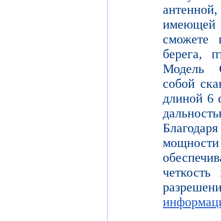
антенной,
имеющей
сможете в
берега, 
Модель 
собой ска
длиной 6 
дальнос
Благодар
мощности
обеспе
четкость 
разреш
информац