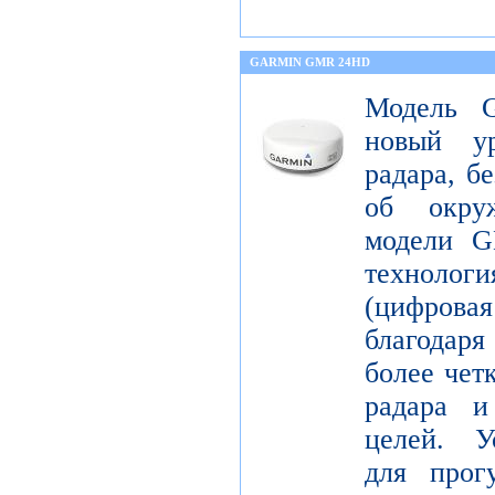
GARMIN GMR 24HD
Модель 
новый ур
радара, б
об окру
модели G
технология
(цифрова
благодаря
более чет
радара и
целей. У
для прог