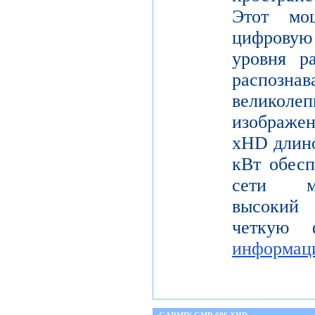
Этот мо
цифрову
уровня р
распо
велико
изображе
xHD длино
кВт обесп
сети мо
высокий 
четкую 
информац