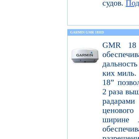
судов.
Под
GARMIN GMR 18HD
GMR 18 
обеспечи
дальность
ких миль.
18” позво
2 раза вы
радарам
ценового
ширине 
обеспе
разрешени