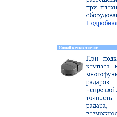
при плохи
оборудо
Подробна
Морской датчик направления
При подк
компаса 
многофун
радаро
непревзо
точност
радара
возможно