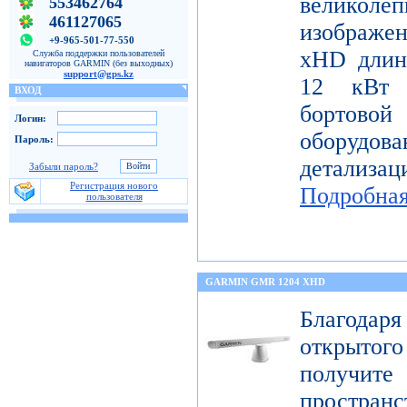
велико
553462764
461127065
изображе
+9-965-501-77-550
xHD длин
Служба поддержки пользователей
навигаторов GARMIN (без выходных)
support@gps.kz
12 кВт 
ВХОД
бортов
Логин:
оборудо
Пароль:
детализац
Забыли пароль?
Регистрация нового
Подробна
пользователя
GARMIN GMR 1204 XHD
Благода
открытог
получите
пространс