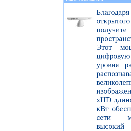
GARMIN GMR 606 XHD
Благода
открытог
получите
пространс
Этот мо
цифрову
уровня р
распо
велико
изображ
xHD длино
кВт обесп
сети мо
высокий 