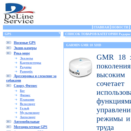
ГЛАВНАЯ
НОВОСТИ
GPS
СПИСОК ТОВАРОВ КАТЕГОРИИ Радары
Носимые GPS
GARMIN GMR 18 XHD
Экшн-камеры
Река-море
GMR 18 x
Эхолоты
Картплоттеры
поколен
Радары
Panoptix
высоким
Дрессировка и слежение за
собаками
сочета
Спорт, Фитнес
использ
Бег
Фитнес
функци
Плавание
Велоспорт
управлени
Гольф
Мультиспорт
режимы и 
Автоспорт
Автомобильные
труда 
Мотоциклетные GPS