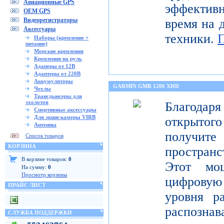
Авиационные GPS
эффектив
OEM GPS
Видеорегистраторы
время на 
Аксессуары
техники.
Наборы (крепление +
питание)
Морские крепления
Крепления на руль
Адаперы от 12В
Адаптеры от 220В
Аккумуляторы
GARMIN GMR 1206 XHD
Чехлы
Трансдьюсеры для
эхолотов
Благода
Спортивные аксессуары
Для экшн-камеры VIRB
открытог
Антенны
получите
Список товаров
КОРЗИНА
пространс
В корзине товаров:
0
Этот мо
На сумму:
0
Просмотр корзины
цифрову
ПРАЙС ЛИСТ
уровня р
распо
СЛУЖБА ПОДДЕРЖКИ