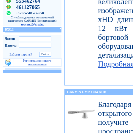
велико
553462764
461127065
изображе
+9-965-501-77-550
xHD длин
Служба поддержки пользователей
навигаторов GARMIN (без выходных)
support@gps.kz
12 кВт 
ВХОД
бортов
Логин:
оборудо
Пароль:
детализац
Забыли пароль?
Регистрация нового
Подробна
пользователя
GARMIN GMR 1204 XHD
Благода
открытог
получите
пространс