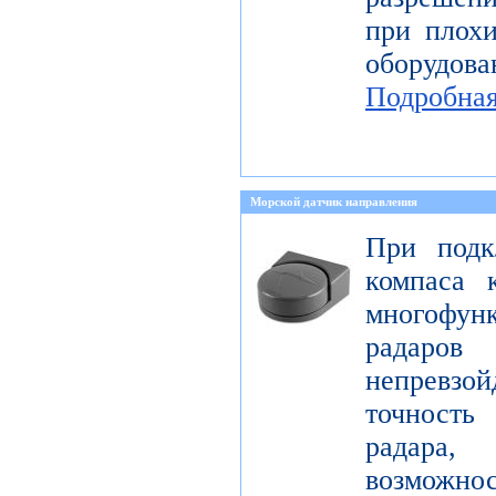
при плохи
оборудо
Подробна
Морской датчик направления
При подк
компаса 
многофун
радаро
непревзо
точност
радара
возможно