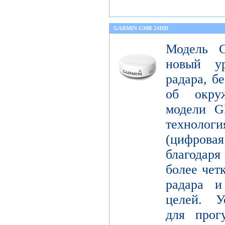
GARMIN GMR 24HD
Модель 
новый ур
радара, б
об окру
модели G
технология
(цифрова
благодаря
более чет
радара и
целей. У
для прог