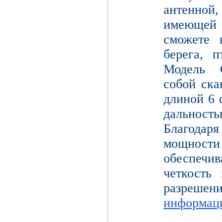
антенной,
имеющей
сможете в
берега, 
Модель 
собой ска
длиной 6 
дальнос
Благодар
мощности
обеспе
четкость 
разреш
информац