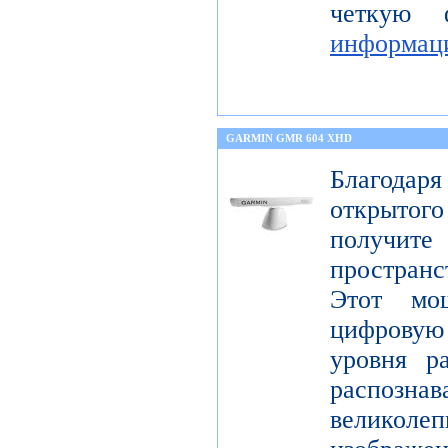
четкую 
информац
GARMIN GMR 604 XHD
Благода
открытог
получите
пространс
Этот мо
цифрову
уровня р
распо
велико