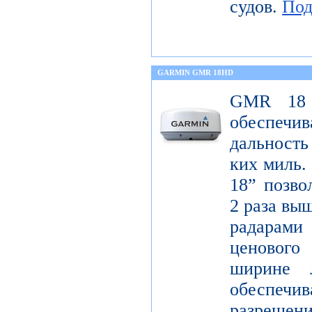
судов.
Под
GARMIN GMR 18HD
GMR 18 
обеспечи
дальность
ких миль.
18” позво
2 раза вы
радарам
ценового
ширине 
обеспе
разрешени