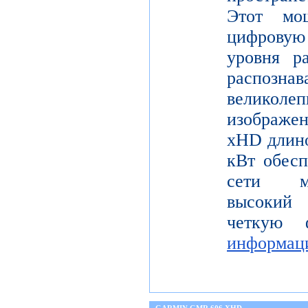
Этот мо
цифрову
уровня р
распо
велико
изображе
xHD длино
кВт обесп
сети мо
высокий 
четкую 
информац