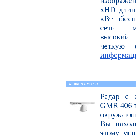
изображ
xHD длин
кВт обесп
сети мо
высокий 
четкую 
информац
GARMIN GMR 406
Радар с 
GMR 406 п
окружающ
Вы находи
этому мощ