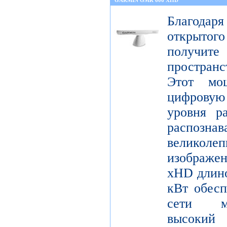
GARMIN GMR 606 XHD
Благода
открытог
получите
пространс
Этот мо
цифрову
уровня р
распо
велико
изображ
xHD длино
кВт обесп
сети мо
высокий 