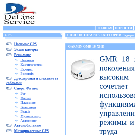
ГЛАВНАЯ
НОВОСТИ
GPS
СПИСОК ТОВАРОВ КАТЕГОРИИ Радары
Носимые GPS
GARMIN GMR 18 XHD
Экшн-камеры
Река-море
GMR 18 x
Эхолоты
Картплоттеры
поколен
Радары
Panoptix
высоким
Дрессировка и слежение за
собаками
сочета
Спорт, Фитнес
использ
Бег
Фитнес
функци
Плавание
Велоспорт
управлени
Гольф
Мультиспорт
режимы и 
Автоспорт
Автомобильные
труда 
Мотоциклетные GPS