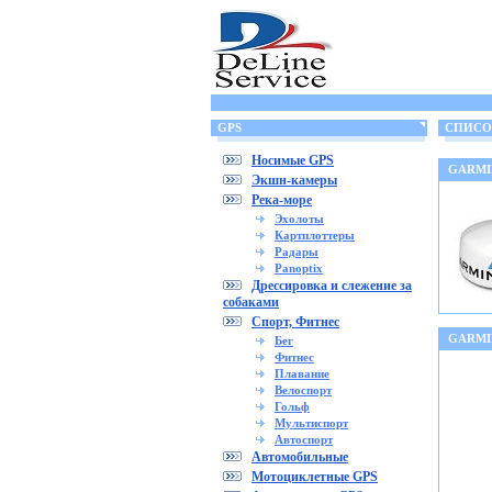
GPS
СПИСОК
Носимые GPS
GARMI
Экшн-камеры
Река-море
Эхолоты
Картплоттеры
Радары
Panoptix
Дрессировка и слежение за
собаками
Спорт, Фитнес
GARMI
Бег
Фитнес
Плавание
Велоспорт
Гольф
Мультиспорт
Автоспорт
Автомобильные
Мотоциклетные GPS