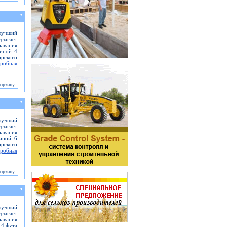
 лучший
длагает
навания
иной 4
рского
робная
лучший
длагает
навания
иной 6
рского
робная
лучший
длагает
навания
 4 фута