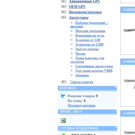
Авиационные GPS
OEM GPS
GARMI
Видеорегистраторы
Аксессуары
Наборы (крепление +
питание)
Морские крепления
Крепления на руль
Адаперы от 12В
Адаптеры от 220В
Аккумуляторы
Чехлы
Трансдьюсеры для
эхолотов
GARMI
Спортивные аксессуары
Для экшн-камеры VIRB
Антенны
Список товаров
КОРЗИНА
В корзине товаров:
0
На сумму:
0
Просмотр корзины
ПРАЙС ЛИСТ
GARMI
СЛУЖБА ПОДДЕРЖКИ