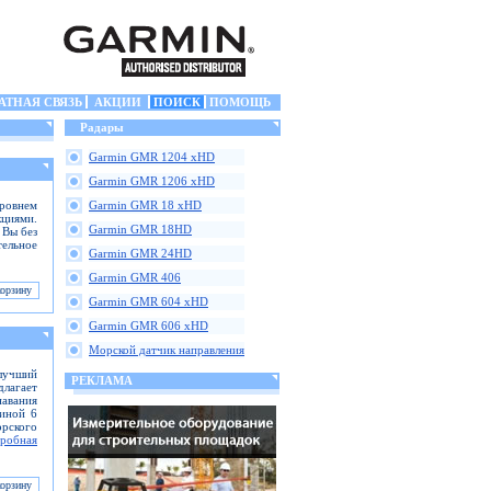
АТНАЯ СВЯЗЬ
АКЦИИ
ПОИСК
ПОМОЩЬ
Радары
Garmin GMR 1204 xHD
Garmin GMR 1206 xHD
ровнем
Garmin GMR 18 xHD
кциями.
Garmin GMR 18HD
 Вы без
тельное
Garmin GMR 24HD
Garmin GMR 406
Garmin GMR 604 xHD
Garmin GMR 606 xHD
Морской датчик направления
 лучший
РЕКЛАМА
длагает
навания
иной 6
рского
робная