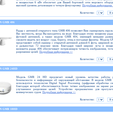
и мощностью 6 кВт обеспечит для Вашей бортовой сети морского оборуд
высокий уровень детализации и четкую фокусировку.
Подробная информация 
Количество:
N GMR 406
Радар с антенной открытого типа GMR 406 позволяет Вам сканировать окр
Вас местность, когда Вы находитесь на воде. Благодаря этому мощному рада
футовой антенной, а также модели GMR 404, имеющей меньшие разме
сможете видеть все вокруг: суда, берега, птиц и погодные фронты. Модель 
представляет собой сканнер с открытой антенной длиной 6 фута, шириной лу
и дальностью 72 морские мили. Благодаря такой ширине луча и мощн
киловатта радар 406 обеспечивает потрясающую четкость изображения, точ
разрешение целей.
Подробная информация >>
Количество:
N GMR 24HD
Модель GMR 24 HD предлагает новый уровень качества работы р
безопасности и информации об окружающей обстановке. В модели GMR
используется технология Digital Signal Processing (цифровая обработка си
благодаря которой обеспечивается более четкое изображение на экране р
улучшенное разделение целей. Устройство предназначено для прогуло
коммерческих судов.
Подробная информация >>
Количество:
N GMR 18HD