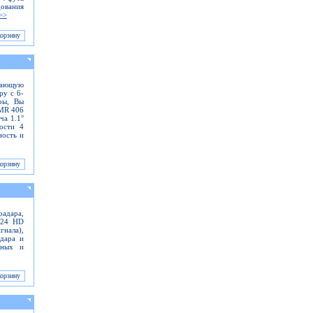
ования
>>
ужающую
ру с 6-
ры, Вы
GMR 406
ча 1.1°
ости 4
ность и
адара,
 24 HD
гнала),
адара и
чных и