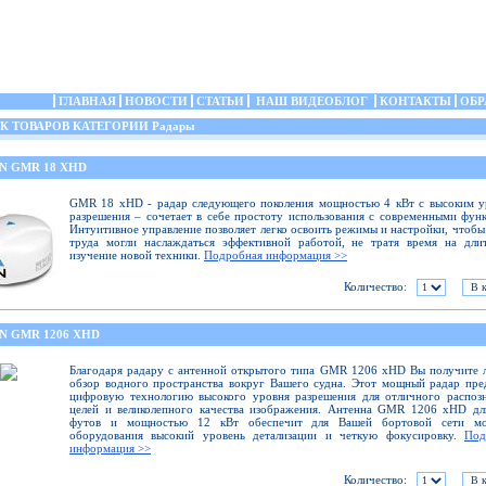
ГЛАВНАЯ
НОВОСТИ
СТАТЬИ
НАШ ВИДЕОБЛОГ
КОНТАКТЫ
ОБР
 ТОВАРОВ КАТЕГОРИИ Радары
N GMR 18 XHD
GMR 18 xHD - радар следующего поколения мощностью 4 кВт с высоким у
разрешения – сочетает в себе простоту использования с современными фун
Интуитивное управление позволяет легко освоить режимы и настройки, чтобы
труда могли наслаждаться эффективной работой, не тратя время на дли
изучение новой техники.
Подробная информация >>
Количество:
N GMR 1206 XHD
Благодаря радару с антенной открытого типа GMR 1206 xHD Вы получите
обзор водного пространства вокруг Вашего судна. Этот мощный радар пре
цифровую технологию высокого уровня разрешения для отличного распоз
целей и великолепного качества изображения. Антенна GMR 1206 xHD дл
футов и мощностью 12 кВт обеспечит для Вашей бортовой сети мо
оборудования высокий уровень детализации и четкую фокусировку.
Под
информация >>
Количество: