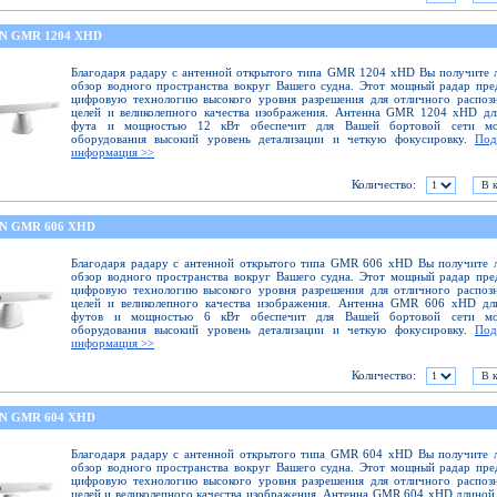
N GMR 1204 XHD
Благодаря радару с антенной открытого типа GMR 1204 xHD Вы получите
обзор водного пространства вокруг Вашего судна. Этот мощный радар пре
цифровую технологию высокого уровня разрешения для отличного распоз
целей и великолепного качества изображения. Антенна GMR 1204 xHD дл
фута и мощностью 12 кВт обеспечит для Вашей бортовой сети мо
оборудования высокий уровень детализации и четкую фокусировку.
Под
информация >>
Количество:
N GMR 606 XHD
Благодаря радару с антенной открытого типа GMR 606 xHD Вы получите 
обзор водного пространства вокруг Вашего судна. Этот мощный радар пре
цифровую технологию высокого уровня разрешения для отличного распоз
целей и великолепного качества изображения. Антенна GMR 606 xHD дл
футов и мощностью 6 кВт обеспечит для Вашей бортовой сети мо
оборудования высокий уровень детализации и четкую фокусировку.
Под
информация >>
Количество:
N GMR 604 XHD
Благодаря радару с антенной открытого типа GMR 604 xHD Вы получите 
обзор водного пространства вокруг Вашего судна. Этот мощный радар пре
цифровую технологию высокого уровня разрешения для отличного распоз
целей и великолепного качества изображения. Антенна GMR 604 xHD длиной