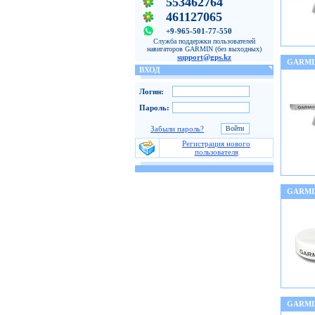
553462764
461127065
+9-965-501-77-550
Служба поддержки пользователей
навигаторов GARMIN (без выходных)
support@gps.kz
GARMI
ВХОД
Логин:
Пароль:
Забыли пароль?
Регистрация нового
пользователя
GARMI
GARMI