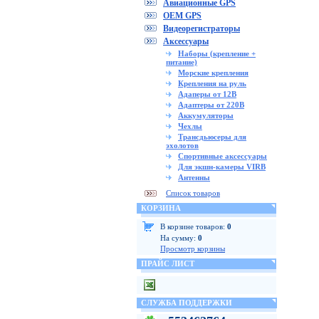
Авиационные GPS
OEM GPS
Видеорегистраторы
Аксессуары
Наборы (крепление +
питание)
Морские крепления
Крепления на руль
Адаперы от 12В
Адаптеры от 220В
Аккумуляторы
Чехлы
Трансдьюсеры для
эхолотов
Спортивные аксессуары
Для экшн-камеры VIRB
Антенны
Список товаров
КОРЗИНА
В корзине товаров:
0
На сумму:
0
Просмотр корзины
ПРАЙС ЛИСТ
СЛУЖБА ПОДДЕРЖКИ