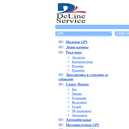
GPS
СПИСОК
Носимые GPS
Экшн-камеры
Река-море
Эхолоты
Картплоттеры
Радары
Panoptix
Дрессировка и слежение за
собаками
Спорт, Фитнес
Бег
Фитнес
Плавание
Велоспорт
Гольф
Мультиспорт
Автоспорт
Автомобильные
Мотоциклетные GPS