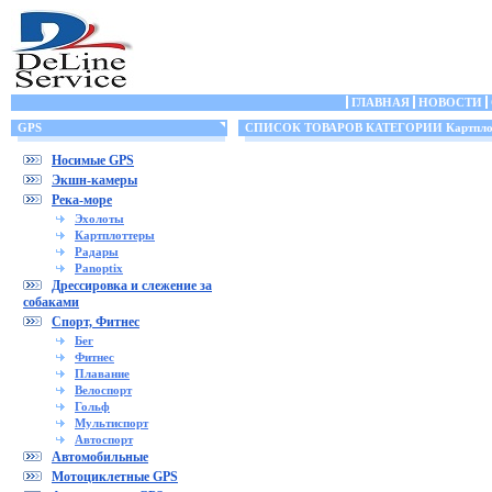
ГЛАВНАЯ
НОВОСТИ
GPS
СПИСОК ТОВАРОВ КАТЕГОРИИ Картпло
Носимые GPS
Экшн-камеры
Река-море
Эхолоты
Картплоттеры
Радары
Panoptix
Дрессировка и слежение за
собаками
Спорт, Фитнес
Бег
Фитнес
Плавание
Велоспорт
Гольф
Мультиспорт
Автоспорт
Автомобильные
Мотоциклетные GPS