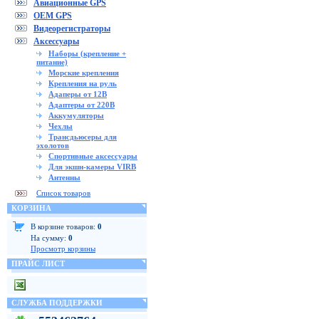
Авиационные GPS
OEM GPS
Видеорегистраторы
Аксессуары
Наборы (крепление +
питание)
Морские крепления
Крепления на руль
Адаперы от 12В
Адаптеры от 220В
Аккумуляторы
Чехлы
Трансдьюсеры для
эхолотов
Спортивные аксессуары
Для экшн-камеры VIRB
Антенны
Список товаров
КОРЗИНА
В корзине товаров:
0
На сумму:
0
Просмотр корзины
ПРАЙС ЛИСТ
СЛУЖБА ПОДДЕРЖКИ