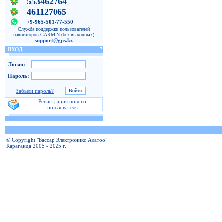
553462764
461127065
+9-965-501-77-550
Служба поддержки пользователей
навигаторов GARMIN (без выходных)
support@gps.kz
ВХОД
Логин:
Пароль:
Забыли пароль?
Регистрация нового
пользователя
© Copyright "Бассар Электроникс Алатоо"
Караганда 2005 - 2025 г.