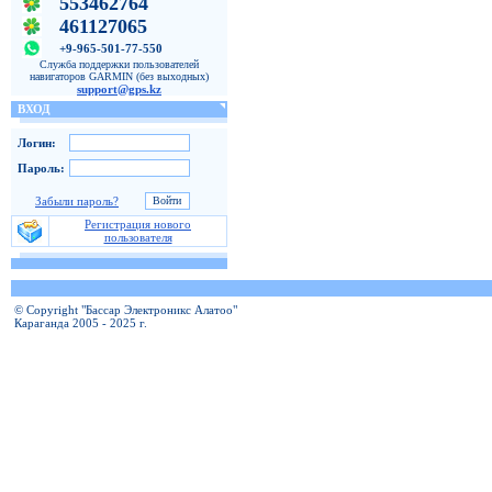
553462764
461127065
+9-965-501-77-550
Служба поддержки пользователей
навигаторов GARMIN (без выходных)
support@gps.kz
ВХОД
Логин:
Пароль:
Забыли пароль?
Регистрация нового
пользователя
© Copyright "Бассар Электроникс Алатоо"
Караганда 2005 - 2025 г.