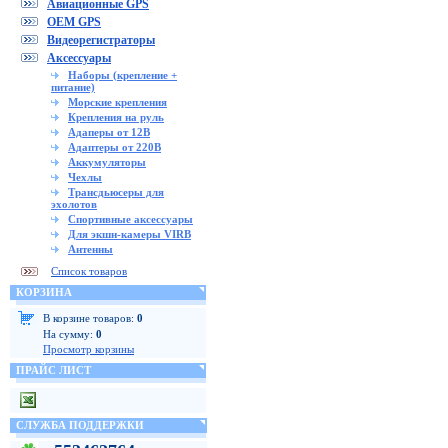
Авиационные GPS
OEM GPS
Видеорегистраторы
Аксессуары
Наборы (крепление +
питание)
Морские крепления
Крепления на руль
Адаперы от 12В
Адаптеры от 220В
Аккумуляторы
Чехлы
Трансдьюсеры для
эхолотов
Спортивные аксессуары
Для экшн-камеры VIRB
Антенны
Список товаров
КОРЗИНА
В корзине товаров:
0
На сумму:
0
Просмотр корзины
ПРАЙС ЛИСТ
СЛУЖБА ПОДДЕРЖКИ