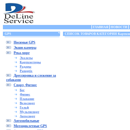
ГЛАВНАЯ
НОВОСТИ
GPS
СПИСОК ТОВАРОВ КАТЕГОРИИ Картпло
Носимые GPS
Экшн-камеры
Река-море
Эхолоты
Картплоттеры
Радары
Panoptix
Дрессировка и слежение за
собаками
Спорт, Фитнес
Бег
Фитнес
Плавание
Велоспорт
Гольф
Мультиспорт
Автоспорт
Автомобильные
Мотоциклетные GPS