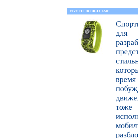
VIVOFIT JR DIGI CAMO
Спорт
для 
разр
предст
стиль
котор
врем
побу
движе
тоже 
испол
моби
разб