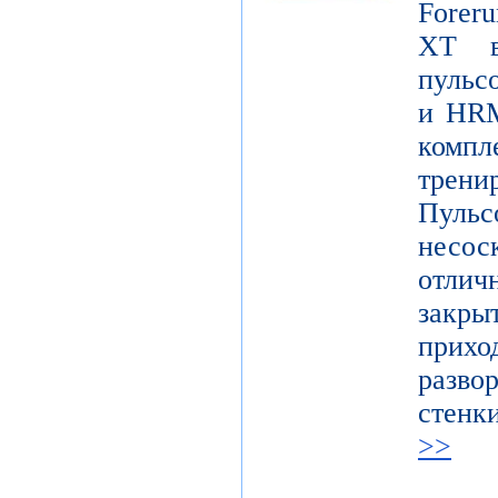
Foreru
XT в
пульс
и HRM
ком
трени
Пуль
несо
отличн
закр
при
разво
стенк
>>