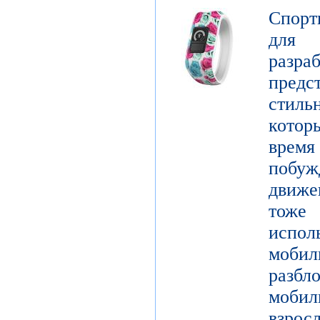
Спорт
для 
разр
предст
стиль
котор
врем
побу
движе
тоже 
испол
моби
разб
моби
взро