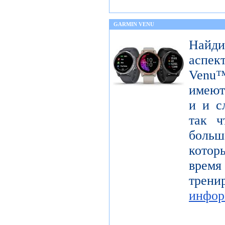
GARMIN VENU
Найди
аспек
Venu™
имеют
и и с
так ч
больш
котор
время
тре
инфор