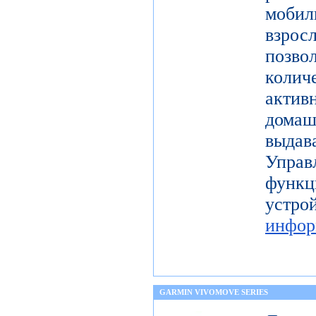
моби
взро
поз
коли
актив
дома
выдав
Упра
функц
уст
инфор
GARMIN VIVOMOVE SERIES