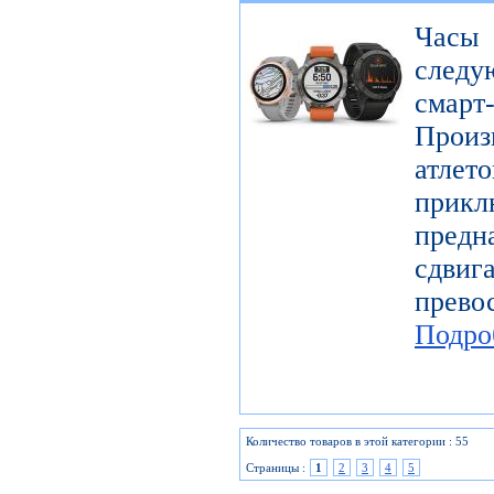
Часы
следу
смарт
Произ
атл
прикл
предн
сдви
прев
Подро
Количество товаров в этой категории : 55
Страницы :
1
2
3
4
5