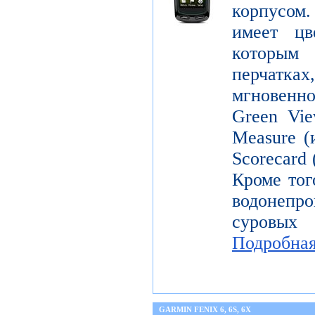
корпусо
имеет цв
которым
перчатка
мгновенн
Green Vie
Measure (
Scorecard
Кроме тог
водонепр
суровых
Подробна
GARMIN FENIX 6, 6S, 6X