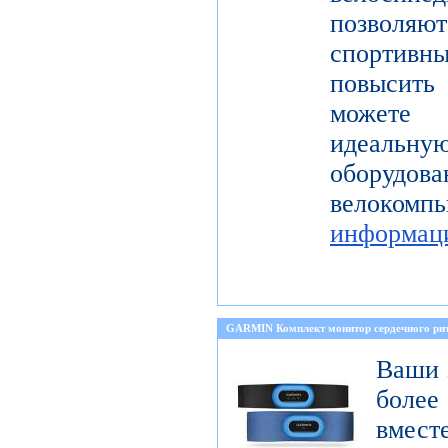
позволя
спортивн
повысить 
можете 
идеальну
оборуд
велоком
информац
GARMIN Комплект монитор сердечного 
Ваши 
боле
вмест