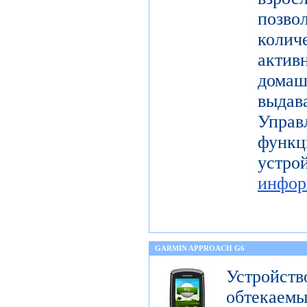
поз
коли
актив
дома
выдав
Упра
функц
уст
инфор
GARMIN APPROACH G6
Устройств
обтека