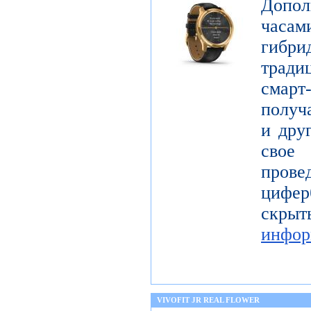
Допол
часам
гибри
тради
смар
получ
и дру
свое
про
цифер
скры
инфор
VIVOFIT JR REAL FLOWER