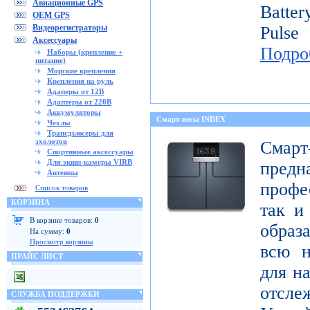
Авиационные GPS
Batte
OEM GPS
Видеорегистраторы
Pulse
Аксессуары
Подро
Наборы (крепление +
питание)
Морские крепления
Крепления на руль
Адаперы от 12В
Адаптеры от 220В
Аккумуляторы
Смарт-весы INDEX
Чехлы
Трансдьюсеры для
эхолотов
Смар
Спортивные аксессуары
Для экшн-камеры VIRB
пред
Антенны
профе
Список товаров
КОРЗИНА
так и
В корзине товаров:
0
образ
На сумму:
0
Просмотр корзины
всю н
ПРАЙС ЛИСТ
для н
отсл
СЛУЖБА ПОДДЕРЖКИ