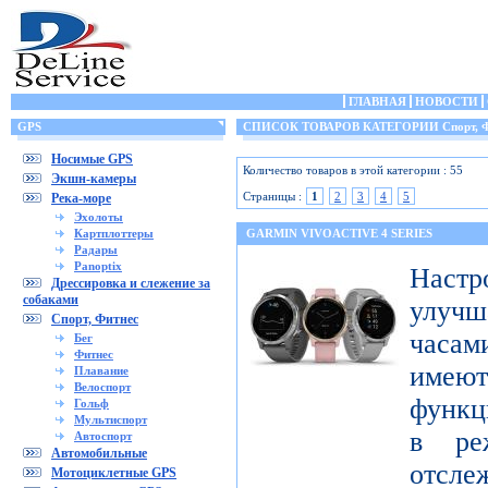
ГЛАВНАЯ
НОВОСТИ
GPS
СПИСОК ТОВАРОВ КАТЕГОРИИ Спорт, Ф
Носимые GPS
Количество товаров в этой категории : 55
Экшн-камеры
Страницы :
1
2
3
4
5
Река-море
Эхолоты
Картплоттеры
GARMIN VIVOACTIVE 4 SERIES
Радары
Panoptix
Настр
Дрессировка и слежение за
собаками
улучш
Спорт, Фитнес
часами
Бег
Фитнес
имеют
Плавание
Велоспорт
функц
Гольф
Мультиспорт
в ре
Автоспорт
Автомобильные
отсле
Мотоциклетные GPS