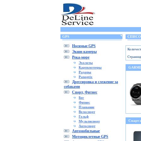
GPS
СПИСОК 
Носимые GPS
Количест
Экшн-камеры
Страниц
Река-море
Эхолоты
Картплоттеры
GARMIN
Радары
Panoptix
Дрессировка и слежение за
собаками
Спорт, Фитнес
Бег
Фитнес
Плавание
Велоспорт
Гольф
Смарт-
Мультиспорт
Автоспорт
Автомобильные
Мотоциклетные GPS