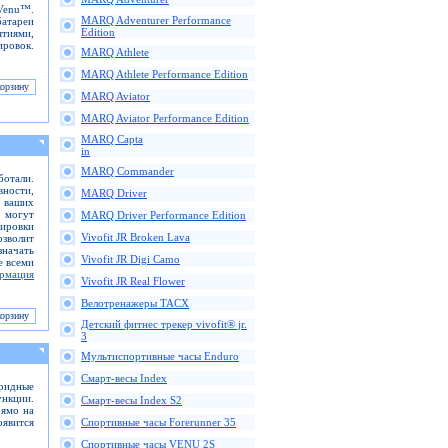
 Venu™.
MARQ Adventurer Performance
батареи
Edition
ятиями,
ировок.
MARQ Athlete
MARQ Athlete Performance Edition
MARQ Aviator
MARQ Aviator Performance Edition
MARQ Capta
in
MARQ Commander
отали.
вности,
MARQ Driver
ь ваших
 могут
MARQ Driver Performance Edition
кировки
Vivofit JR Broken Lava
зволит
значать
Vivofit JR Digi Camo
е всеми
рмация
Vivofit JR Real Flower
Велотренажеры TACX
Детский фитнес трекер vivofit® jr.
3
Мультиспортивные часы Enduro
Смарт-весы Index
ридные
нкции.
Смарт-весы Index S2
рямо на
оявится
Спортивные часы Forerunner 35
Спортивные часы VENU 2S