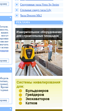
Спортивные часы Venu Sq Series
Стильные смарт-часы Lily
Часы Descent Mk2
РЕКЛАМА
отали.
вности,
ь ваших
 могут
кировки
зволит
значать
е всеми
рмация
Модель
чатках,
грина),
. Кроме
огодных