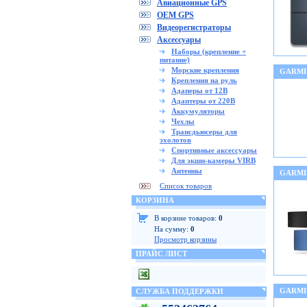
Авиационные GPS
OEM GPS
Видеорегистраторы
Аксессуары
Наборы (крепление +
питание)
Морские крепления
GARMI
Крепления на руль
Адаперы от 12В
Адаптеры от 220В
Аккумуляторы
Чехлы
Трансдьюсеры для
эхолотов
Спортивные аксессуары
Для экшн-камеры VIRB
Антенны
GARMIN
Список товаров
КОРЗИНА
В корзине товаров:
0
На сумму:
0
Просмотр корзины
ПРАЙС ЛИСТ
GARMI
СЛУЖБА ПОДДЕРЖКИ