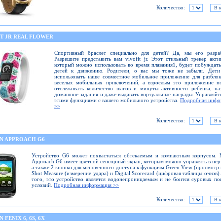
Количество:
IT JR REAL FLOWER
Спортивный браслет специально для детей? Да, мы его разраб
Разрешите представить вам vivofit jr. Этот стильный трекер акти
который можно использовать во время плавания1, будет побуждат
детей к движению. Родители, о вас мы тоже не забыли. Дети
использовать наше совместное мобильное приложение для разбло
веселых мобильных приключений, а взрослым это приложение по
отслеживать количество шагов и минуты активности ребенка, на
домашние задания и даже выдавать виртуальные награды. Управляйт
этими функциями с вашего мобильного устройства.
Подробная инфо
>>
Количество:
N APPROACH G6
Устройство G6 может похвастаться обтекаемым и компактным корпусом. 
Approach G6 имеет цветной сенсорный экран, которым можно управлять в пер
а также 2 кнопки для мгновенного доступа к функциям Green View (просмотр 
Shot Measure (измерение удара) и Digital Scorecard (цифровая таблицы очков)
того, это устройство является водонепроницаемым и не боится суровых п
условий.
Подробная информация >>
Количество:
 FENIX 6, 6S, 6X