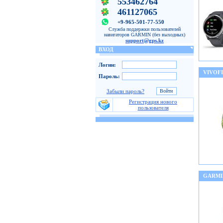
553462764
461127065
+9-965-501-77-550
Служба поддержки пользователей
навигаторов GARMIN (без выходных)
support@gps.kz
ВХОД
Логин:
VIVOFI
Пароль:
Забыли пароль?
Регистрация нового
пользователя
GARMI