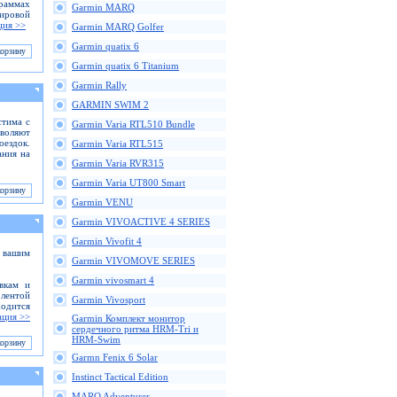
граммах
Garmin MARQ
ировой
ция >>
Garmin MARQ Golfer
Garmin quatix 6
Garmin quatix 6 Titanium
Garmin Rally
GARMIN SWIM 2
стима с
Garmin Varia RTL510 Bundle
воляют
оездок.
Garmin Varia RTL515
ания на
Garmin Varia RVR315
Garmin Varia UT800 Smart
Garmin VENU
Garmin VIVOACTIVE 4 SERIES
Garmin Vivofit 4
с вашим
Garmin VIVOMOVE SERIES
Garmin vivosmart 4
вкам и
лентой
Garmin Vivosport
ходится
ция >>
Garmin Комплект монитор
сердечного ритма HRM-Tri и
HRM-Swim
Garmn Fenix 6 Solar
Instinct Tactical Edition
MARQ Adventurer