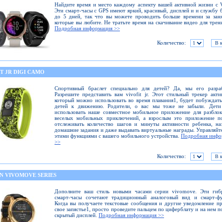
Найдите время и место каждому аспекту вашей активной жизни с
Эти смарт-часы с GPS имеют яркий, красивый, дисплей и и службу 
до 5 дней, так что вы можете проводить больше времени за зан
которые вы любите. Не тратьте время на скачивание видео для трен
Подробная информация >>
Количество:
T JR DIGI CAMO
Спортивный браслет специально для детей? Да, мы его разраб
Разрешите представить вам vivofit jr. Этот стильный трекер акти
который можно использовать во время плавания1, будет побуждат
детей к движению. Родители, о вас мы тоже не забыли. Дети
использовать наше совместное мобильное приложение для разбло
веселых мобильных приключений, а взрослым это приложение по
отслеживать количество шагов и минуты активности ребенка, на
домашние задания и даже выдавать виртуальные награды. Управляйт
этими функциями с вашего мобильного устройства.
Подробная инфо
>>
Количество:
N VIVOMOVE SERIES
Дополните ваш стиль новыми часами серии vivomove. Эти гиб
смарт-часы сочетают традиционный аналоговый вид и смарт-фу
Когда вы получаете текстовые сообщения и другие уведомление п
свое запястье1, просто проведите пальцем по циферблату и на нем п
скрытый дисплей.
Подробная информация >>