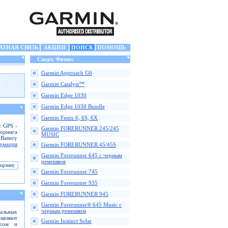
АТНАЯ СВЯЗЬ
АКЦИИ
ПОИСК
ПОМОЩЬ
Спорт, Фитнес
Garmin Approach G6
Garmin Catalyst™
Garmin Edge 1030
Garmin Edge 1030 Bundle
Garmin Fenix 6, 6S, 6X
с GPS -
Garmin FORERUNNER 245/245
оринга
MUSIC
Battery
рмация
Garmin FORERUNNER 45/45S
Garmin Forerunner 645 с черным
ремешком
Garmin Forerunner 745
Garmin Forerunner 935
Garmin FORERUNNER 945
Garmin Forerunner® 645 Music с
черным ремешком
альных
тавляют
Garmin Instinct Solar
ссом и