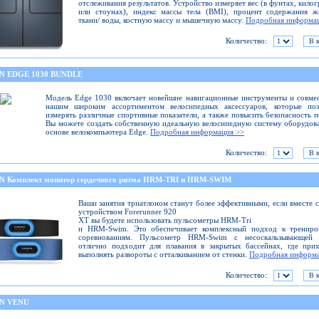
отслеживания результатов. Устройство измеряет вес (в фунтах, кило
или стоунах), индекс массы тела (BMI), процент содержания ж
ткани/ воды, костную массу и мышечную массу.
Подробная информа
Количество:
N EDGE 1030 BUNDLE
Модель Edge 1030 включает новейшие навигационные инструменты и совме
нашим широким ассортиментом велосипедных аксессуаров, которые поз
измерять различные спортивные показатели, а также повысить безопасность п
Вы можете создать собственную идеальную велосипедную систему оборудов
основе велокомпьютера Edge.
Подробная информация >>
Количество:
 Комплект монитор сердечного ритма HRM-TRI и HRM-SWIM
Ваши занятия триатлоном станут более эффективными, если вместе 
устройством Forerunner 920
XT вы будете использовать пульсометры HRM-Tri
и HRM-Swim. Это обеспечивает комплексный подход к трениро
соревнованиям. Пульсометр HRM-Swim с несоскальзывающей 
отлично подходит для плавания в закрытых бассейнах, где при
выполнять развороты с отталкиванием от стенки.
Подробная информа
Количество:
N VENU