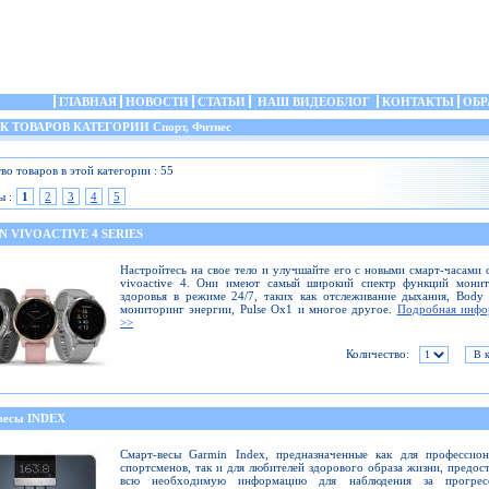
ГЛАВНАЯ
НОВОСТИ
СТАТЬИ
НАШ ВИДЕОБЛОГ
КОНТАКТЫ
ОБР
ТОВАРОВ КАТЕГОРИИ Спорт, Фитнес
во товаров в этой категории : 55
ы :
1
2
3
4
5
 VIVOACTIVE 4 SERIES
Настройтесь на свое тело и улучшайте его с новыми смарт-часами 
vivoactive 4. Они имеют самый широкий спектр функций монит
здоровья в режиме 24/7, таких как отслеживание дыхания, Body 
мониторинг энергии, Pulse Ox1 и многое другое.
Подробная инфо
>>
Количество:
весы INDEX
Смарт-весы Garmin Index, предназначенные как для профессион
спортсменов, так и для любителей здорового образа жизни, предос
всю необходимую информацию для наблюдения за прогре