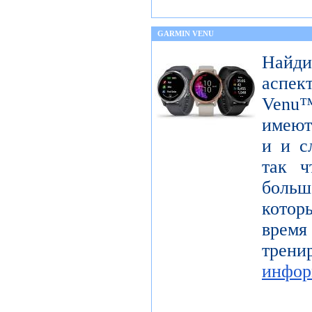
GARMIN VENU
Найди
аспек
Venu™
имеют
и и с
так ч
больш
котор
время
тре
инфор