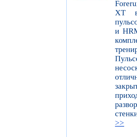
Foreru
XT в
пульс
и HRM
ком
трени
Пуль
несо
отличн
закр
при
разво
стенк
>>