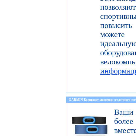
позволя
спортивн
повысить 
можете 
идеальну
оборуд
велоком
информац
GARMIN Комплект монитор сердечного 
Ваши 
боле
вмест