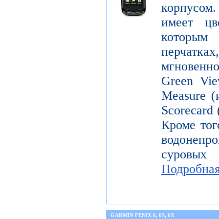
корпусо
имеет цв
которым
перчатка
мгновенн
Green Vie
Measure (
Scorecard
Кроме тог
водонепр
суровых
Подробна
GARMIN FENIX 6, 6S, 6X