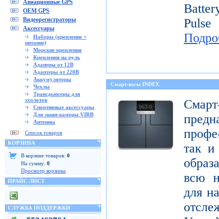
Авиационные GPS
Batte
OEM GPS
Видеорегистраторы
Pulse
Аксессуары
Подро
Наборы (крепление +
питание)
Морские крепления
Крепления на руль
Адаперы от 12В
Адаптеры от 220В
Аккумуляторы
Смарт-весы INDEX
Чехлы
Трансдьюсеры для
эхолотов
Смар
Спортивные аксессуары
Для экшн-камеры VIRB
пред
Антенны
профе
Список товаров
КОРЗИНА
так и
В корзине товаров:
0
образ
На сумму:
0
Просмотр корзины
всю н
ПРАЙС ЛИСТ
для н
отсл
СЛУЖБА ПОДДЕРЖКИ