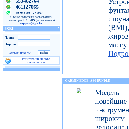
Устро
553462764
461127065
фунт
+9-965-501-77-550
стоун
Служба поддержки пользователей
навигаторов GARMIN (без выходных)
support@gps.kz
(BMI
ВХОД
жиров
Логин:
масс
Пароль:
Подро
Забыли пароль?
Регистрация нового
пользователя
GARMIN EDGE 1030 BUNDLE
Модель 
новейш
инструмен
широк
велосипед