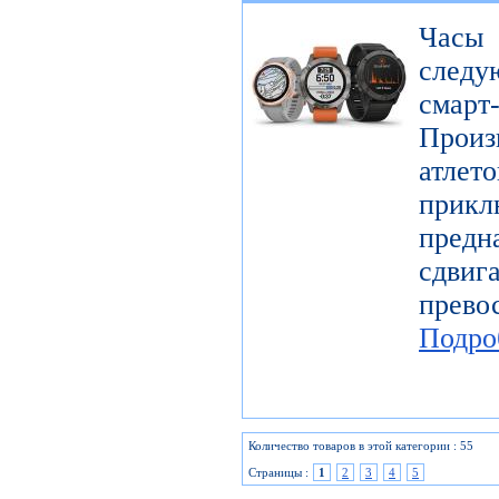
Часы
следу
смарт
Произ
атл
прикл
предн
сдви
прев
Подро
Количество товаров в этой категории : 55
Страницы :
1
2
3
4
5