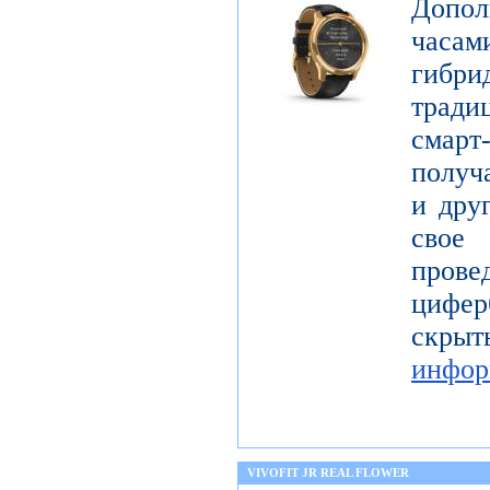
Допол
часам
гибри
тради
смар
получ
и дру
свое
про
цифер
скры
инфор
VIVOFIT JR REAL FLOWER