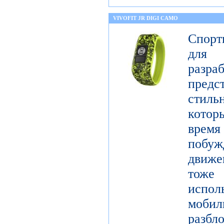
VIVOFIT JR DIGI CAMO
Спорт
для 
разр
предст
стиль
котор
врем
побу
движе
тоже 
испол
моби
разб