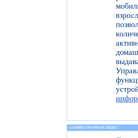
моби
взро
поз
коли
актив
дома
выдав
Упра
функц
уст
инфор
GARMIN VIVOMOVE SERIES