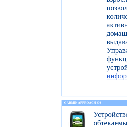
поз
коли
актив
дома
выдав
Упра
функц
уст
инфор
GARMIN APPROACH G6
Устройств
обтека