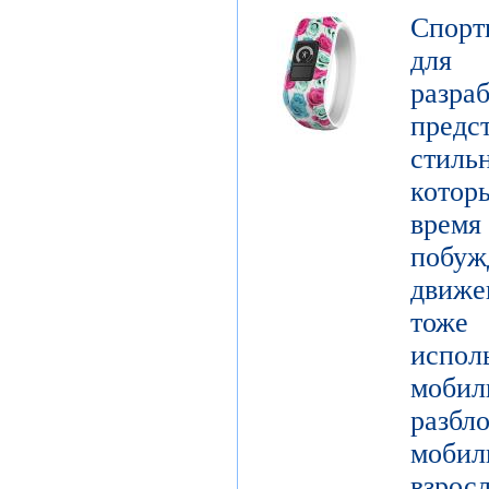
Спорт
для 
разр
предст
стиль
котор
врем
побу
движе
тоже 
испол
моби
разб
моби
взро