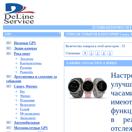
ГЛАВНАЯ
НОВОСТИ
GPS
СПИСОК ТОВАРОВ КАТЕГОРИИ Спорт, Ф
Носимые GPS
Количество товаров в этой категории : 55
Экшн-камеры
Страницы :
1
2
3
4
5
Река-море
Эхолоты
Картплоттеры
GARMIN VIVOACTIVE 4 SERIES
Радары
Panoptix
Настр
Дрессировка и слежение за
собаками
улучш
Спорт, Фитнес
часами
Бег
Фитнес
имеют
Плавание
Велоспорт
функц
Гольф
Мультиспорт
в ре
Автоспорт
Автомобильные
отсле
Мотоциклетные GPS