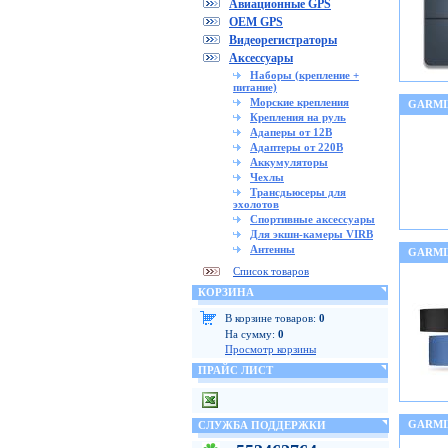
Авиационные GPS
OEM GPS
Видеорегистраторы
Аксессуары
Наборы (крепление +
питание)
Морские крепления
GARMI
Крепления на руль
Адаперы от 12В
Адаптеры от 220В
Аккумуляторы
Чехлы
Трансдьюсеры для
эхолотов
Спортивные аксессуары
Для экшн-камеры VIRB
Антенны
GARMIN
Список товаров
КОРЗИНА
В корзине товаров:
0
На сумму:
0
Просмотр корзины
ПРАЙС ЛИСТ
GARMI
СЛУЖБА ПОДДЕРЖКИ