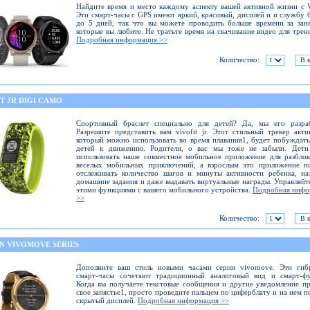
Найдите время и место каждому аспекту вашей активной жизни с
Эти смарт-часы с GPS имеют яркий, красивый, дисплей и и службу 
до 5 дней, так что вы можете проводить больше времени за зан
которые вы любите. Не тратьте время на скачивание видео для трен
Подробная информация >>
Количество:
T JR DIGI CAMO
Спортивный браслет специально для детей? Да, мы его разраб
Разрешите представить вам vivofit jr. Этот стильный трекер акти
который можно использовать во время плавания1, будет побуждат
детей к движению. Родители, о вас мы тоже не забыли. Дети
использовать наше совместное мобильное приложение для разбло
веселых мобильных приключений, а взрослым это приложение по
отслеживать количество шагов и минуты активности ребенка, на
домашние задания и даже выдавать виртуальные награды. Управляйт
этими функциями с вашего мобильного устройства.
Подробная инфо
>>
Количество:
N VIVOMOVE SERIES
Дополните ваш стиль новыми часами серии vivomove. Эти гиб
смарт-часы сочетают традиционный аналоговый вид и смарт-фу
Когда вы получаете текстовые сообщения и другие уведомление п
свое запястье1, просто проведите пальцем по циферблату и на нем п
скрытый дисплей.
Подробная информация >>