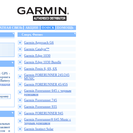
АТНАЯ СВЯЗЬ
АКЦИИ
ПОИСК
ПОМОЩЬ
Спорт, Фитнес
Garmin Approach G6
Garmin Catalyst™
Garmin Edge 1030
Garmin Edge 1030 Bundle
Garmin Fenix 6, 6S, 6X
с GPS -
Garmin FORERUNNER 245/245
оринга
MUSIC
Battery
рмация
Garmin FORERUNNER 45/45S
Garmin Forerunner 645 с черным
ремешком
Garmin Forerunner 745
Garmin Forerunner 935
Garmin FORERUNNER 945
Garmin Forerunner® 645 Music с
черным ремешком
альных
тавляют
Garmin Instinct Solar
ссом и