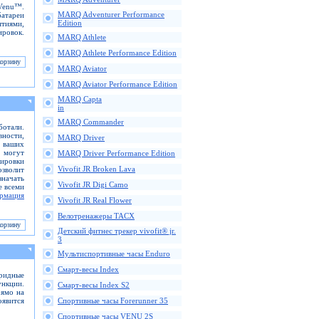
 Venu™.
MARQ Adventurer Performance
батареи
Edition
ятиями,
ировок.
MARQ Athlete
MARQ Athlete Performance Edition
MARQ Aviator
MARQ Aviator Performance Edition
MARQ Capta
in
MARQ Commander
отали.
вности,
MARQ Driver
ь ваших
 могут
MARQ Driver Performance Edition
кировки
Vivofit JR Broken Lava
зволит
значать
Vivofit JR Digi Camo
е всеми
рмация
Vivofit JR Real Flower
Велотренажеры TACX
Детский фитнес трекер vivofit® jr.
3
Мультиспортивные часы Enduro
Смарт-весы Index
ридные
нкции.
Смарт-весы Index S2
рямо на
оявится
Спортивные часы Forerunner 35
Спортивные часы VENU 2S