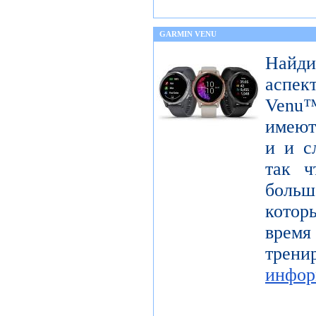
GARMIN VENU
Найди
аспек
Venu™
имеют
и и с
так ч
больш
котор
время
тре
инфор