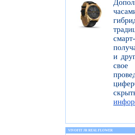
Допол
часам
гибри
тради
смар
получ
и дру
свое
про
цифер
скры
инфор
VIVOFIT JR REAL FLOWER