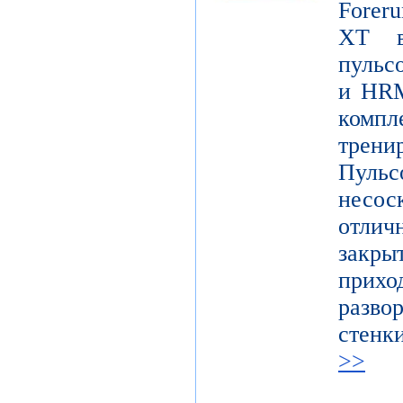
Foreru
XT в
пульс
и HRM
ком
трени
Пуль
несо
отличн
закр
при
разво
стенк
>>