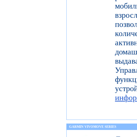
моби
взро
поз
коли
актив
дома
выдав
Упра
функц
уст
инфор
GARMIN VIVOMOVE SERIES