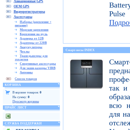
Авиационные GPS
Batte
OEM GPS
Видеорегистраторы
Pulse
Аксессуары
Подро
Наборы (крепление +
питание)
Морские крепления
Крепления на руль
Адаперы от 12В
Адаптеры от 220В
Аккумуляторы
Смарт-весы INDEX
Чехлы
Трансдьюсеры для
эхолотов
Смар
Спортивные аксессуары
Для экшн-камеры VIRB
пред
Антенны
профе
Список товаров
КОРЗИНА
так и
В корзине товаров:
0
образ
На сумму:
0
Просмотр корзины
всю н
ПРАЙС ЛИСТ
для н
отсл
СЛУЖБА ПОДДЕРЖКИ