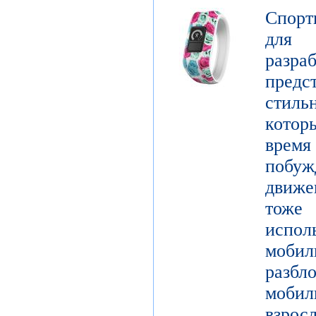
Спорт
для 
разр
предст
стиль
котор
врем
побу
движе
тоже 
испол
моби
разб
моби
взро