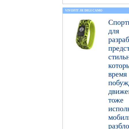
VIVOFIT JR DIGI CAMO
Спорт
для 
разр
предст
стиль
котор
врем
побу
движе
тоже 
испол
моби
разб