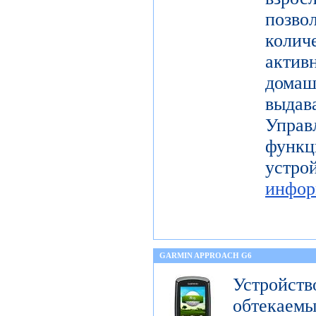
поз
коли
актив
дома
выдав
Упра
функц
уст
инфор
GARMIN APPROACH G6
Устройств
обтека