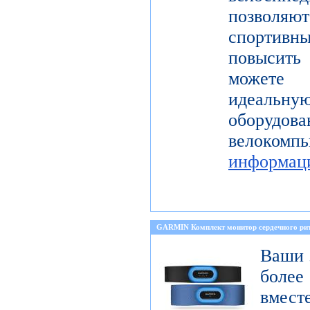
позволя
спортивн
повысить 
можете 
идеальну
оборуд
велоком
информац
GARMIN Комплект монитор сердечного 
Ваши 
боле
вмест