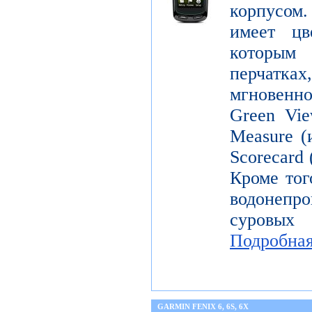
корпусо
имеет цв
которым
перчатка
мгновенн
Green Vie
Measure (
Scorecard
Кроме тог
водонепр
суровых
Подробна
GARMIN FENIX 6, 6S, 6X