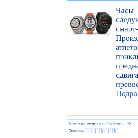
Часы
следу
смарт
Произ
атл
прикл
предн
сдви
прев
Подро
Количество товаров в этой категории : 55
Страницы :
1
2
3
4
5