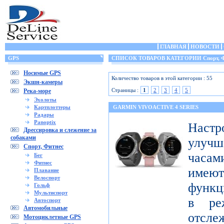
ГЛАВНАЯ
НОВОСТИ
GPS
СПИСОК ТОВАРОВ КАТЕГОРИИ Спорт, Ф
Носимые GPS
Количество товаров в этой категории : 55
Экшн-камеры
Страницы :
1
2
3
4
5
Река-море
Эхолоты
Картплоттеры
GARMIN VIVOACTIVE 4 SERIES
Радары
Panoptix
Настр
Дрессировка и слежение за
собаками
улучш
Спорт, Фитнес
часами
Бег
Фитнес
имеют
Плавание
Велоспорт
функц
Гольф
Мультиспорт
в ре
Автоспорт
Автомобильные
отсле
Мотоциклетные GPS