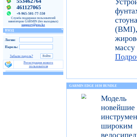
Устро
553462764
461127065
фунт
+9-965-501-77-550
стоун
Служба поддержки пользователей
навигаторов GARMIN (без выходных)
support@gps.kz
(BMI
ВХОД
жиров
Логин:
масс
Пароль:
Подро
Забыли пароль?
Регистрация нового
пользователя
GARMIN EDGE 1030 BUNDLE
Модель 
новейш
инструмен
широк
велосипед