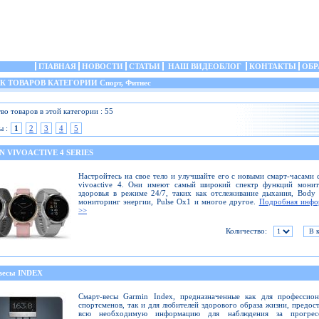
ГЛАВНАЯ
НОВОСТИ
СТАТЬИ
НАШ ВИДЕОБЛОГ
КОНТАКТЫ
ОБР
ТОВАРОВ КАТЕГОРИИ Спорт, Фитнес
во товаров в этой категории : 55
ы :
1
2
3
4
5
 VIVOACTIVE 4 SERIES
Настройтесь на свое тело и улучшайте его с новыми смарт-часами 
vivoactive 4. Они имеют самый широкий спектр функций монит
здоровья в режиме 24/7, таких как отслеживание дыхания, Body 
мониторинг энергии, Pulse Ox1 и многое другое.
Подробная инфо
>>
Количество:
весы INDEX
Смарт-весы Garmin Index, предназначенные как для профессион
спортсменов, так и для любителей здорового образа жизни, предос
всю необходимую информацию для наблюдения за прогре