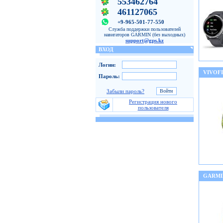
553462764
461127065
+9-965-501-77-550
Служба поддержки пользователей
навигаторов GARMIN (без выходных)
support@gps.kz
ВХОД
Логин:
VIVOFI
Пароль:
Забыли пароль?
Регистрация нового
пользователя
GARMI