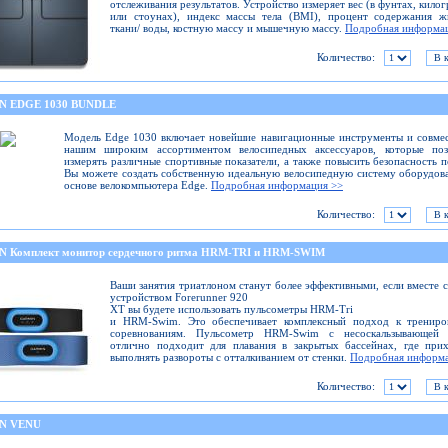
отслеживания результатов. Устройство измеряет вес (в фунтах, кило
или стоунах), индекс массы тела (BMI), процент содержания ж
ткани/ воды, костную массу и мышечную массу.
Подробная информа
Количество:
N EDGE 1030 BUNDLE
Модель Edge 1030 включает новейшие навигационные инструменты и совме
нашим широким ассортиментом велосипедных аксессуаров, которые поз
измерять различные спортивные показатели, а также повысить безопасность п
Вы можете создать собственную идеальную велосипедную систему оборудов
основе велокомпьютера Edge.
Подробная информация >>
Количество:
 Комплект монитор сердечного ритма HRM-TRI и HRM-SWIM
Ваши занятия триатлоном станут более эффективными, если вместе 
устройством Forerunner 920
XT вы будете использовать пульсометры HRM-Tri
и HRM-Swim. Это обеспечивает комплексный подход к трениро
соревнованиям. Пульсометр HRM-Swim с несоскальзывающей 
отлично подходит для плавания в закрытых бассейнах, где при
выполнять развороты с отталкиванием от стенки.
Подробная информа
Количество:
N VENU