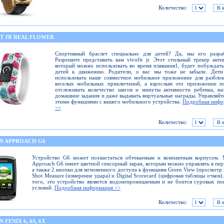
Количество:
IT JR REAL FLOWER
Спортивный браслет специально для детей? Да, мы его разраб
Разрешите представить вам vivofit jr. Этот стильный трекер акти
который можно использовать во время плавания1, будет побуждат
детей к движению. Родители, о вас мы тоже не забыли. Дети
использовать наше совместное мобильное приложение для разбло
веселых мобильных приключений, а взрослым это приложение по
отслеживать количество шагов и минуты активности ребенка, на
домашние задания и даже выдавать виртуальные награды. Управляйт
этими функциями с вашего мобильного устройства.
Подробная инфо
>>
Количество:
N APPROACH G6
Устройство G6 может похвастаться обтекаемым и компактным корпусом. 
Approach G6 имеет цветной сенсорный экран, которым можно управлять в пер
а также 2 кнопки для мгновенного доступа к функциям Green View (просмотр 
Shot Measure (измерение удара) и Digital Scorecard (цифровая таблицы очков)
того, это устройство является водонепроницаемым и не боится суровых п
условий.
Подробная информация >>
Количество:
 FENIX 6, 6S, 6X