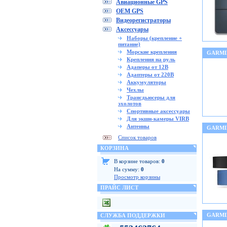
Авиационные GPS
OEM GPS
Видеорегистраторы
Аксессуары
Наборы (крепление +
питание)
Морские крепления
GARMI
Крепления на руль
Адаперы от 12В
Адаптеры от 220В
Аккумуляторы
Чехлы
Трансдьюсеры для
эхолотов
Спортивные аксессуары
Для экшн-камеры VIRB
Антенны
GARMIN
Список товаров
КОРЗИНА
В корзине товаров:
0
На сумму:
0
Просмотр корзины
ПРАЙС ЛИСТ
GARMI
СЛУЖБА ПОДДЕРЖКИ