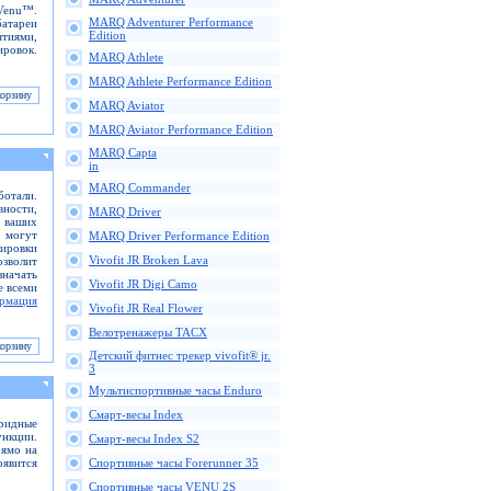
 Venu™.
MARQ Adventurer Performance
батареи
Edition
ятиями,
ировок.
MARQ Athlete
MARQ Athlete Performance Edition
MARQ Aviator
MARQ Aviator Performance Edition
MARQ Capta
in
MARQ Commander
отали.
вности,
MARQ Driver
ь ваших
 могут
MARQ Driver Performance Edition
кировки
Vivofit JR Broken Lava
зволит
значать
Vivofit JR Digi Camo
е всеми
рмация
Vivofit JR Real Flower
Велотренажеры TACX
Детский фитнес трекер vivofit® jr.
3
Мультиспортивные часы Enduro
Смарт-весы Index
ридные
нкции.
Смарт-весы Index S2
рямо на
оявится
Спортивные часы Forerunner 35
Спортивные часы VENU 2S