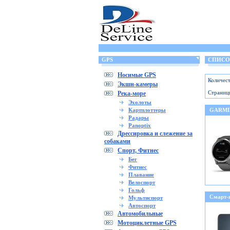
GPS
СПИСОК 
Носимые GPS
Количест
Экшн-камеры
Страниц
Река-море
Эхолоты
Картплоттеры
GARMIN
Радары
Panoptix
Дрессировка и слежение за
собаками
Спорт, Фитнес
Бег
Фитнес
Плавание
Велоспорт
Гольф
Смарт-
Мультиспорт
Автоспорт
Автомобильные
Мотоциклетные GPS