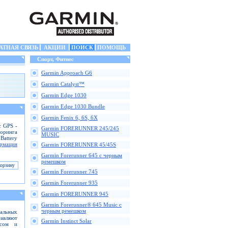
АТНАЯ СВЯЗЬ
АКЦИИ
ПОИСК
ПОМОЩЬ
Спорт, Фитнес
Garmin Approach G6
Garmin Catalyst™
Garmin Edge 1030
Garmin Edge 1030 Bundle
Garmin Fenix 6, 6S, 6X
с GPS -
Garmin FORERUNNER 245/245
оринга
MUSIC
Battery
рмация
Garmin FORERUNNER 45/45S
Garmin Forerunner 645 с черным
ремешком
Garmin Forerunner 745
Garmin Forerunner 935
Garmin FORERUNNER 945
Garmin Forerunner® 645 Music с
черным ремешком
альных
тавляют
Garmin Instinct Solar
ссом и