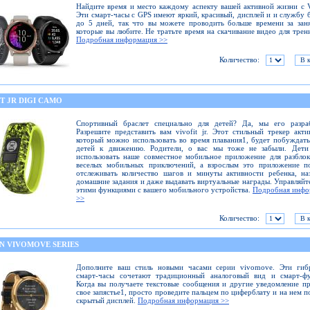
Найдите время и место каждому аспекту вашей активной жизни с
Эти смарт-часы с GPS имеют яркий, красивый, дисплей и и службу 
до 5 дней, так что вы можете проводить больше времени за зан
которые вы любите. Не тратьте время на скачивание видео для трен
Подробная информация >>
Количество:
T JR DIGI CAMO
Спортивный браслет специально для детей? Да, мы его разраб
Разрешите представить вам vivofit jr. Этот стильный трекер акти
который можно использовать во время плавания1, будет побуждат
детей к движению. Родители, о вас мы тоже не забыли. Дети
использовать наше совместное мобильное приложение для разбло
веселых мобильных приключений, а взрослым это приложение по
отслеживать количество шагов и минуты активности ребенка, на
домашние задания и даже выдавать виртуальные награды. Управляйт
этими функциями с вашего мобильного устройства.
Подробная инфо
>>
Количество:
N VIVOMOVE SERIES
Дополните ваш стиль новыми часами серии vivomove. Эти гиб
смарт-часы сочетают традиционный аналоговый вид и смарт-фу
Когда вы получаете текстовые сообщения и другие уведомление п
свое запястье1, просто проведите пальцем по циферблату и на нем п
скрытый дисплей.
Подробная информация >>