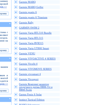
граммах
Garmin MARQ
ировой
ция >>
Garmin MARQ Golfer
Garmin quatix 6
Garmin quatix 6 Titanium
Garmin Rally
GARMIN SWIM 2
стима с
Garmin Varia RTL510 Bundle
воляют
оездок.
Garmin Varia RTL515
ания на
Garmin Varia RVR315
Garmin Varia UT800 Smart
Garmin VENU
Garmin VIVOACTIVE 4 SERIES
Garmin Vivofit 4
с вашим
Garmin VIVOMOVE SERIES
Garmin vivosmart 4
вкам и
лентой
Garmin Vivosport
ходится
ция >>
Garmin Комплект монитор
сердечного ритма HRM-Tri и
HRM-Swim
Garmn Fenix 6 Solar
Instinct Tactical Edition
MARQ Adventurer