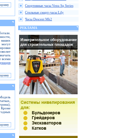
Спортивные часы Venu Sq Series
Стильные смарт-часы Lily
Часы Descent Mk2
РЕКЛАМА
отали.
вности,
ь ваших
 могут
кировки
зволит
значать
е всеми
рмация
Модель
чатках,
грина),
. Кроме
огодных