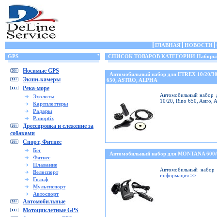
ГЛАВНАЯ
НОВОСТИ
GPS
СПИСОК ТОВАРОВ КАТЕГОРИИ Наборы (кр
Носимые GPS
Автомобильный набор для ETREX 10/20/3
Экшн-камеры
650, ASTRO, ALPHA
Река-море
Автомобильный набор д
Эхолоты
10/20, Rino 650, Astro,
Картплоттеры
Радары
Panoptix
Дрессировка и слежение за
собаками
Спорт, Фитнес
Бег
Автомобильный набор для MONTANA 600
Фитнес
Плавание
Автомобильный набор 
Велоспорт
информация >>
Гольф
Мультиспорт
Автоспорт
Автомобильные
Мотоциклетные GPS