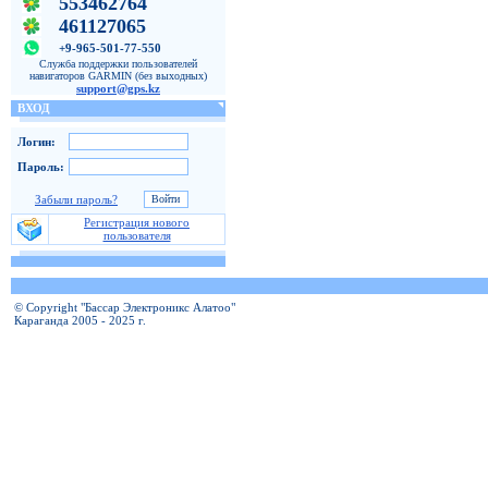
553462764
461127065
+9-965-501-77-550
Служба поддержки пользователей
навигаторов GARMIN (без выходных)
support@gps.kz
ВХОД
Логин:
Пароль:
Забыли пароль?
Регистрация нового
пользователя
© Copyright "Бассар Электроникс Алатоо"
Караганда 2005 - 2025 г.