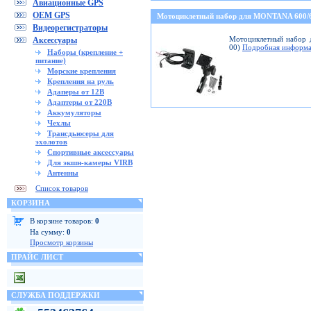
Авиационные GPS
OEM GPS
Мотоциклетный набор для MONTANA 600
Видеорегистраторы
Мотоциклетный набор д
Аксессуары
00)
Подробная информа
Наборы (крепление +
питание)
Морские крепления
Крепления на руль
Адаперы от 12В
Адаптеры от 220В
Аккумуляторы
Чехлы
Трансдьюсеры для
эхолотов
Спортивные аксессуары
Для экшн-камеры VIRB
Антенны
Список товаров
КОРЗИНА
В корзине товаров:
0
На сумму:
0
Просмотр корзины
ПРАЙС ЛИСТ
СЛУЖБА ПОДДЕРЖКИ