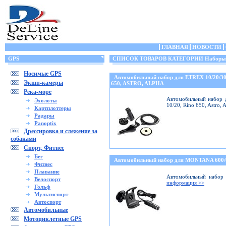
ГЛАВНАЯ
НОВОСТИ
GPS
СПИСОК ТОВАРОВ КАТЕГОРИИ Наборы (кр
Носимые GPS
Автомобильный набор для ETREX 10/20/3
Экшн-камеры
650, ASTRO, ALPHA
Река-море
Автомобильный набор д
Эхолоты
10/20, Rino 650, Astro,
Картплоттеры
Радары
Panoptix
Дрессировка и слежение за
собаками
Спорт, Фитнес
Бег
Автомобильный набор для MONTANA 600
Фитнес
Плавание
Автомобильный набор 
Велоспорт
информация >>
Гольф
Мультиспорт
Автоспорт
Автомобильные
Мотоциклетные GPS