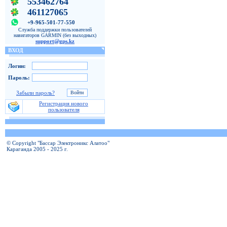
553462764
461127065
+9-965-501-77-550
Служба поддержки пользователей
навигаторов GARMIN (без выходных)
support@gps.kz
ВХОД
Логин:
Пароль:
Забыли пароль?
Регистрация нового
пользователя
© Copyright "Бассар Электроникс Алатоо"
Караганда 2005 - 2025 г.