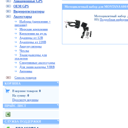
Авиационные GPS
OEM GPS
Мотоциклетный набор для MONTANA 600
Видеорегистраторы
Мотоциклетный набор д
Аксессуары
00)
Подробная информа
Наборы (крепление +
питание)
Морские крепления
Крепления на руль
Адаперы от 12В
Адаптеры от 220В
Аккумуляторы
Чехлы
Трансдьюсеры для
эхолотов
Спортивные аксессуары
Для экшн-камеры VIRB
Антенны
Список товаров
КОРЗИНА
В корзине товаров:
0
На сумму:
0
Просмотр корзины
ПРАЙС ЛИСТ
СЛУЖБА ПОДДЕРЖКИ