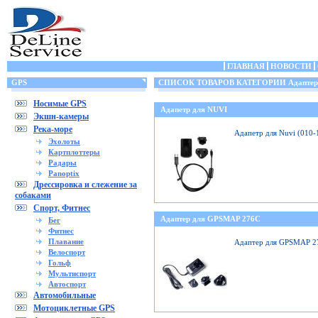
ГЛАВНАЯ
НОВОСТИ
GPS
СПИСОК ТОВАРОВ КАТЕГОРИИ Адаптеры
Носимые GPS
Адапетр для NUVI
Экшн-камеры
Река-море
Адапетр для Nuvi (010
Эхолоты
Картплоттеры
Радары
Panoptix
Дрессировка и слежение за
собаками
Спорт, Фитнес
Адаптер для GPSMAP 276C
Бег
Фитнес
Плавание
Адаптер для GPSMAP 2
Велоспорт
Гольф
Мультиспорт
Автоспорт
Автомобильные
Мотоциклетные GPS