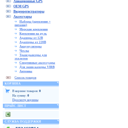
Авиационные GPS
OEM GPS
Видеорегистраторы
Аксессуары
Наборы (крепление +
питание)
Морские крепления
Крепления на руль
Адаперы от 12В
Адаптеры от 220В
Аккумуляторы
Чехлы
Трансдьюсеры для
эхолотов
Спортивные аксессуары
Для экшн-камеры VIRB
Антенны
Список товаров
КОРЗИНА
В корзине товаров:
0
На сумму:
0
Просмотр корзины
ПРАЙС ЛИСТ
СЛУЖБА ПОДДЕРЖКИ