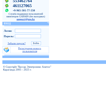
553462764
461127065
+9-965-501-77-550
Служба поддержки пользователей
навигаторов GARMIN (без выходных)
support@gps.kz
ВХОД
Логин:
Пароль:
Забыли пароль?
Регистрация нового
пользователя
© Copyright "Бассар Электроникс Алатоо"
Караганда 2005 - 2025 г.