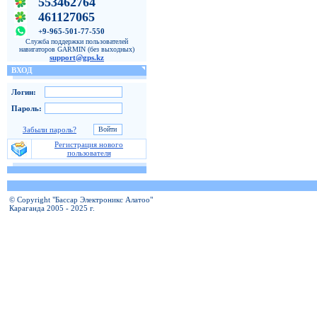
553462764
461127065
+9-965-501-77-550
Служба поддержки пользователей
навигаторов GARMIN (без выходных)
support@gps.kz
ВХОД
Логин:
Пароль:
Забыли пароль?
Регистрация нового
пользователя
© Copyright "Бассар Электроникс Алатоо"
Караганда 2005 - 2025 г.