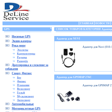
ГЛАВНАЯ
НОВОСТИ
GPS
СПИСОК ТОВАРОВ КАТЕГОРИИ Адаптеры
Носимые GPS
Адапетр для NUVI
Экшн-камеры
Река-море
Адапетр для Nuvi (010
Эхолоты
Картплоттеры
Радары
Panoptix
Дрессировка и слежение за
собаками
Спорт, Фитнес
Адаптер для GPSMAP 276C
Бег
Фитнес
Плавание
Адаптер для GPSMAP 2
Велоспорт
Гольф
Мультиспорт
Автоспорт
Автомобильные
Мотоциклетные GPS