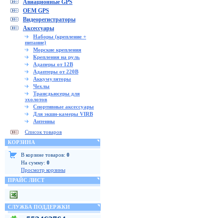
Авиационные GPS
OEM GPS
Видеорегистраторы
Аксессуары
Наборы (крепление +
питание)
Морские крепления
Крепления на руль
Адаперы от 12В
Адаптеры от 220В
Аккумуляторы
Чехлы
Трансдьюсеры для
эхолотов
Спортивные аксессуары
Для экшн-камеры VIRB
Антенны
Список товаров
КОРЗИНА
В корзине товаров:
0
На сумму:
0
Просмотр корзины
ПРАЙС ЛИСТ
СЛУЖБА ПОДДЕРЖКИ