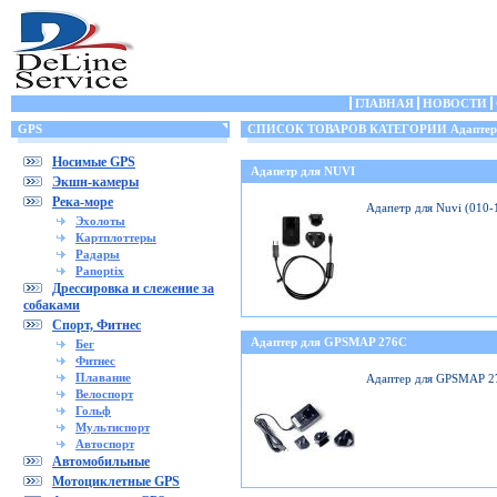
ГЛАВНАЯ
НОВОСТИ
GPS
СПИСОК ТОВАРОВ КАТЕГОРИИ Адаптеры
Носимые GPS
Адапетр для NUVI
Экшн-камеры
Река-море
Адапетр для Nuvi (010
Эхолоты
Картплоттеры
Радары
Panoptix
Дрессировка и слежение за
собаками
Спорт, Фитнес
Адаптер для GPSMAP 276C
Бег
Фитнес
Плавание
Адаптер для GPSMAP 2
Велоспорт
Гольф
Мультиспорт
Автоспорт
Автомобильные
Мотоциклетные GPS