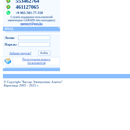
553462764
461127065
+9-965-501-77-550
Служба поддержки пользователей
навигаторов GARMIN (без выходных)
support@gps.kz
ВХОД
Логин:
Пароль:
Забыли пароль?
Регистрация нового
пользователя
© Copyright "Бассар Электроникс Алатоо"
Караганда 2005 - 2025 г.