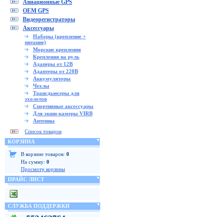
Авиационные GPS
OEM GPS
Видеорегистраторы
Аксессуары
Наборы (крепление +
питание)
Морские крепления
Крепления на руль
Адаперы от 12В
Адаптеры от 220В
Аккумуляторы
Чехлы
Трансдьюсеры для
эхолотов
Спортивные аксессуары
Для экшн-камеры VIRB
Антенны
Список товаров
КОРЗИНА
В корзине товаров:
0
На сумму:
0
Просмотр корзины
ПРАЙС ЛИСТ
СЛУЖБА ПОДДЕРЖКИ