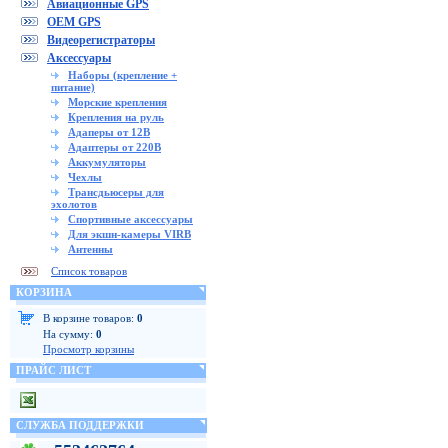
Авиационные GPS
OEM GPS
Видеорегистраторы
Аксессуары
Наборы (крепление +
питание)
Морские крепления
Крепления на руль
Адаперы от 12В
Адаптеры от 220В
Аккумуляторы
Чехлы
Трансдьюсеры для
эхолотов
Спортивные аксессуары
Для экшн-камеры VIRB
Антенны
Список товаров
КОРЗИНА
В корзине товаров:
0
На сумму:
0
Просмотр корзины
ПРАЙС ЛИСТ
СЛУЖБА ПОДДЕРЖКИ