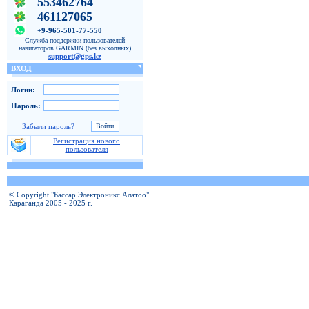
553462764
461127065
+9-965-501-77-550
Служба поддержки пользователей
навигаторов GARMIN (без выходных)
support@gps.kz
ВХОД
Логин:
Пароль:
Забыли пароль?
Регистрация нового
пользователя
© Copyright "Бассар Электроникс Алатоо"
Караганда 2005 - 2025 г.