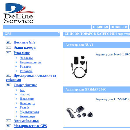
ГЛАВНАЯ
НОВОСТИ
GPS
СПИСОК ТОВАРОВ КАТЕГОРИИ Адаптеры
Носимые GPS
Адапетр для NUVI
Экшн-камеры
Река-море
Адапетр для Nuvi (010
Эхолоты
Картплоттеры
Радары
Panoptix
Дрессировка и слежение за
собаками
Спорт, Фитнес
Адаптер для GPSMAP 276C
Бег
Фитнес
Плавание
Адаптер для GPSMAP 2
Велоспорт
Гольф
Мультиспорт
Автоспорт
Автомобильные
Мотоциклетные GPS