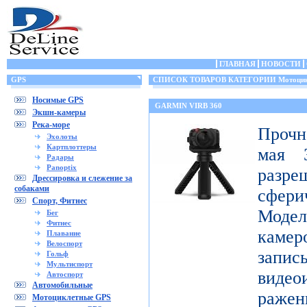
ГЛАВНАЯ
НОВОСТИ
GPS
СПИСОК ТОВАРОВ КАТЕГОРИИ Мотоцик
Носимые GPS
GARMIN VIRB 360
Экшн-камеры
Река-море
Прочн
Эхолоты
Картплоттеры
мая 3
Радары
Panoptix
разр
Дрессировка и слежение за
собаками
сфери
Спорт, Фитнес
Модел
Бег
Фитнес
каме
Плавание
Велоспорт
запис
Гольф
Мультиспорт
видео
Автоспорт
Автомобильные
раж
Мотоциклетные GPS