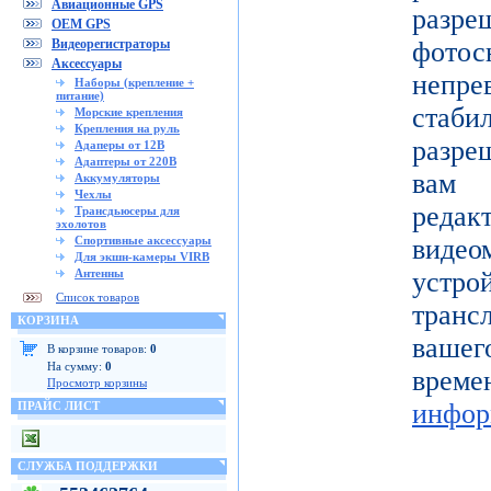
Авиационные GPS
разр
OEM GPS
Видеорегистраторы
фото
Аксессуары
непре
Наборы (крепление +
питание)
ста
Морские крепления
Крепления на руль
разре
Адаперы от 12В
Адаптеры от 220В
вам 
Аккумуляторы
Чехлы
реда
Трансдьюсеры для
эхолотов
Спортивные аксессуары
видео
Для экшн-камеры VIRB
Антенны
устро
Список товаров
тран
КОРЗИНА
вашег
В корзине товаров:
0
На сумму:
0
вр
Просмотр корзины
инфор
ПРАЙС ЛИСТ
СЛУЖБА ПОДДЕРЖКИ