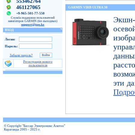
553462764
461127065
GARMIN VIRB ULTRA 30
+9-965-501-77-550
Экшн-
Служба поддержки пользователей
навигаторов GARMIN (без выходных)
support@gps.kz
осе
ВХОД
изоб
Логин:
управ
Пароль:
дан
Забыли пароль?
Регистрация нового
расст
пользователя
возмо
эти да
Подро
© Copyright "Бассар Электроникс Алатоо"
Караганда 2005 - 2025 г.