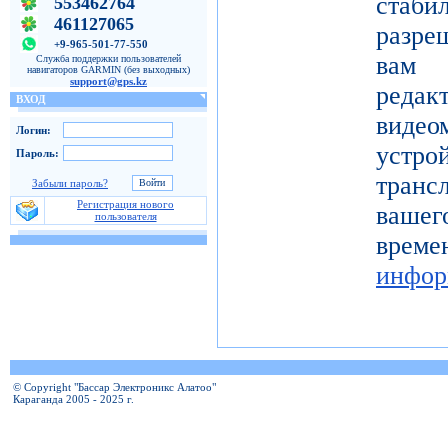
ста
553462764
461127065
разре
+9-965-501-77-550
вам 
Служба поддержки пользователей
навигаторов GARMIN (без выходных)
support@gps.kz
реда
ВХОД
видео
Логин:
устро
Пароль:
тран
Забыли пароль?
Регистрация нового
вашег
пользователя
вр
инфор
© Copyright "Бассар Электроникс Алатоо"
Караганда 2005 - 2025 г.