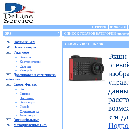
ГЛАВНАЯ
НОВОСТИ
GPS
СПИСОК ТОВАРОВ КАТЕГОРИИ Автомоб
Носимые GPS
GARMIN VIRB ULTRA 30
Экшн-камеры
Река-море
Экшн-
Эхолоты
Картплоттеры
осе
Радары
Panoptix
изоб
Дрессировка и слежение за
собаками
управ
Спорт, Фитнес
дан
Бег
Фитнес
расст
Плавание
Велоспорт
возмо
Гольф
Мультиспорт
эти да
Автоспорт
Автомобильные
Подро
Мотоциклетные GPS