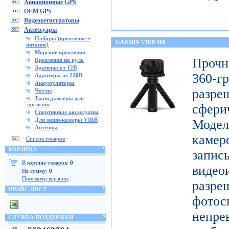
Авиационные GPS
OEM GPS
Видеорегистраторы
Аксессуары
Наборы (крепление +
GARMIN VIRB 360
питание)
Морские крепления
Проч
Крепления на руль
Адаперы от 12В
360-
Адаптеры от 220В
Аккумуляторы
разр
Чехлы
Трансдьюсеры для
эхолотов
сфери
Спортивные аксессуары
Для экшн-камеры VIRB
Модел
Антенны
каме
Список товаров
КОРЗИНА
запис
В корзине товаров:
0
видео
На сумму:
0
Просмотр корзины
разр
ПРАЙС ЛИСТ
фото
непре
СЛУЖБА ПОДДЕРЖКИ