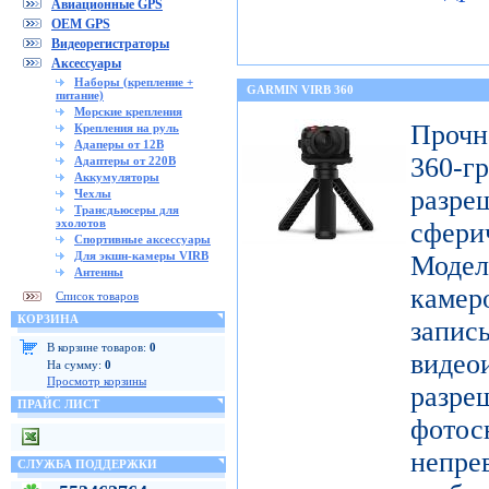
Авиационные GPS
OEM GPS
Видеорегистраторы
Аксессуары
Наборы (крепление +
GARMIN VIRB 360
питание)
Морские крепления
Проч
Крепления на руль
Адаперы от 12В
360-
Адаптеры от 220В
Аккумуляторы
разр
Чехлы
Трансдьюсеры для
эхолотов
сфери
Спортивные аксессуары
Для экшн-камеры VIRB
Модел
Антенны
каме
Список товаров
КОРЗИНА
запис
В корзине товаров:
0
видео
На сумму:
0
Просмотр корзины
разр
ПРАЙС ЛИСТ
фото
непре
СЛУЖБА ПОДДЕРЖКИ