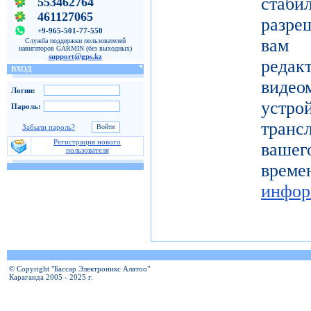
ста
553462764
461127065
разре
+9-965-501-77-550
вам 
Служба поддержки пользователей
навигаторов GARMIN (без выходных)
support@gps.kz
реда
ВХОД
видео
Логин:
устро
Пароль:
тран
Забыли пароль?
Регистрация нового
вашег
пользователя
вр
инфор
© Copyright "Бассар Электроникс Алатоо"
Караганда 2005 - 2025 г.