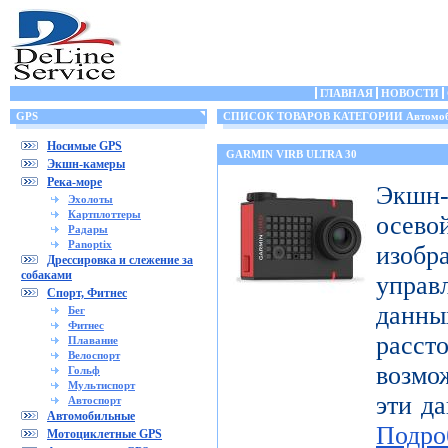
ГЛАВНАЯ
НОВОСТИ
GPS
СПИСОК ТОВАРОВ КАТЕГОРИИ Автомоб
Носимые GPS
GARMIN VIRB ULTRA 30
Экшн-камеры
Река-море
Экшн-
Эхолоты
Картплоттеры
осе
Радары
Panoptix
изоб
Дрессировка и слежение за
собаками
управ
Спорт, Фитнес
дан
Бег
Фитнес
расст
Плавание
Велоспорт
возмо
Гольф
Мультиспорт
эти да
Автоспорт
Автомобильные
Подро
Мотоциклетные GPS