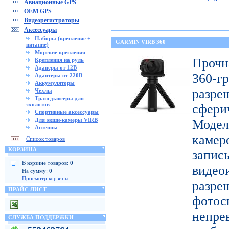
Авиационные GPS
OEM GPS
Видеорегистраторы
Аксессуары
Наборы (крепление +
GARMIN VIRB 360
питание)
Морские крепления
Проч
Крепления на руль
Адаперы от 12В
360-
Адаптеры от 220В
Аккумуляторы
разр
Чехлы
Трансдьюсеры для
эхолотов
сфери
Спортивные аксессуары
Для экшн-камеры VIRB
Модел
Антенны
каме
Список товаров
КОРЗИНА
запис
В корзине товаров:
0
видео
На сумму:
0
Просмотр корзины
разр
ПРАЙС ЛИСТ
фото
непре
СЛУЖБА ПОДДЕРЖКИ