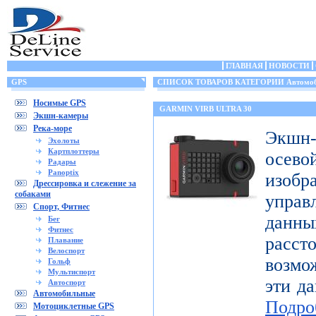
ГЛАВНАЯ
НОВОСТИ
GPS
СПИСОК ТОВАРОВ КАТЕГОРИИ Автомоб
Носимые GPS
GARMIN VIRB ULTRA 30
Экшн-камеры
Река-море
Экшн-
Эхолоты
Картплоттеры
осе
Радары
Panoptix
изоб
Дрессировка и слежение за
собаками
управ
Спорт, Фитнес
дан
Бег
Фитнес
расст
Плавание
Велоспорт
возмо
Гольф
Мультиспорт
эти да
Автоспорт
Автомобильные
Подро
Мотоциклетные GPS