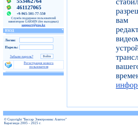
ста
553462764
461127065
разре
+9-965-501-77-550
вам 
Служба поддержки пользователей
навигаторов GARMIN (без выходных)
support@gps.kz
реда
ВХОД
видео
Логин:
устро
Пароль:
тран
Забыли пароль?
Регистрация нового
вашег
пользователя
вр
инфор
© Copyright "Бассар Электроникс Алатоо"
Караганда 2005 - 2025 г.