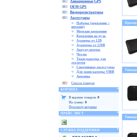
Авиационные GPS
OEM GPS
Видеорегистраторы
Аксессуары
Премиум
Наборы (крепление +
питание)
Морские крепления
Крепления на руль
Адаперы от 12В
Адаптеры от 220В
Аккумуляторы
Чехлы
Трансдьюсеры для
эхолотов
Спортивные аксессуары
Универс
Для экшн-камеры VIRB
Антенны
Список товаров
КОРЗИНА
В корзине товаров:
0
На сумму:
0
Просмотр корзины
ПРАЙС ЛИСТ
Универс
СЛУЖБА ПОДДЕРЖКИ