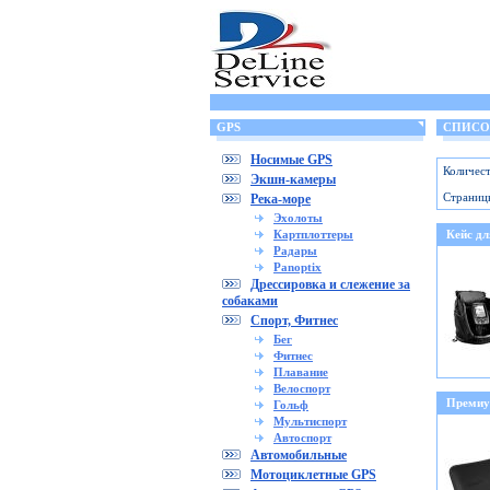
GPS
СПИСОК
Носимые GPS
Количест
Экшн-камеры
Страниц
Река-море
Эхолоты
Картплоттеры
Кейс д
Радары
Panoptix
Дрессировка и слежение за
собаками
Спорт, Фитнес
Бег
Фитнес
Плавание
Велоспорт
Премиум
Гольф
Мультиспорт
Автоспорт
Автомобильные
Мотоциклетные GPS