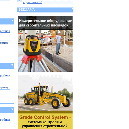
с дисплеем 5''
РЕКЛАМА
робная
робная
робная