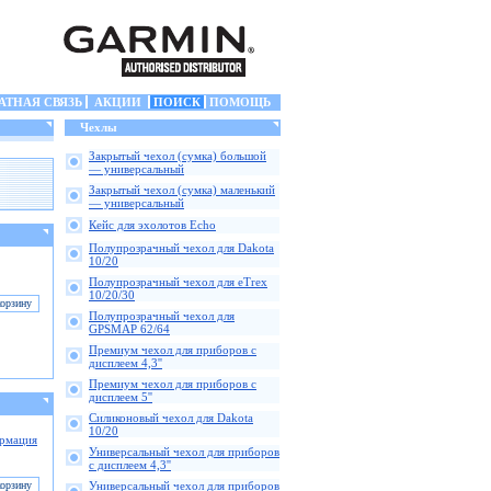
АТНАЯ СВЯЗЬ
АКЦИИ
ПОИСК
ПОМОЩЬ
Чехлы
Закрытый чехол (сумка) большой
— универсальный
Закрытый чехол (сумка) маленький
— универсальный
Кейс для эхолотов Echo
Полупрозрачный чехол для Dakota
10/20
Полупрозрачный чехол для eTrex
10/20/30
Полупрозрачный чехол для
GPSMAP 62/64
Премиум чехол для приборов с
дисплеем 4,3''
Премиум чехол для приборов с
дисплеем 5''
Силиконовый чехол для Dakota
10/20
рмация
Универсальный чехол для приборов
с дисплеем 4,3''
Универсальный чехол для приборов