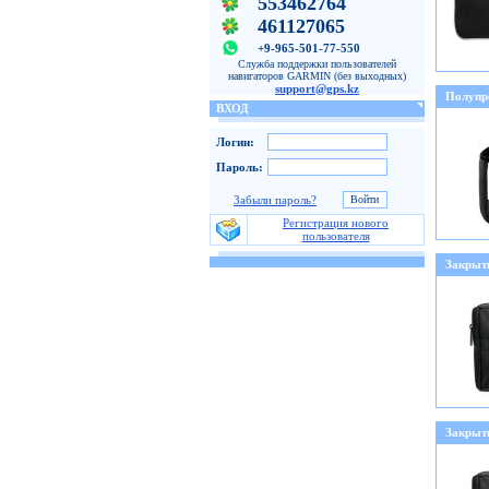
553462764
461127065
+9-965-501-77-550
Служба поддержки пользователей
навигаторов GARMIN (без выходных)
support@gps.kz
Полупр
ВХОД
Логин:
Пароль:
Забыли пароль?
Регистрация нового
пользователя
Закрыт
Закрыт