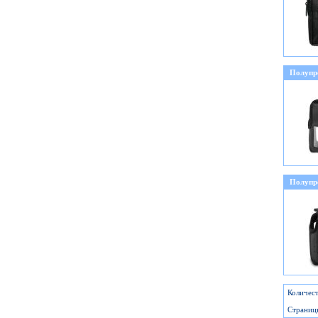
Полупр
Полупр
Количест
Страниц