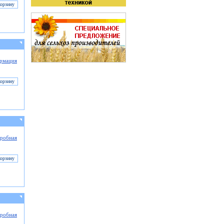
рмация
робная
робная