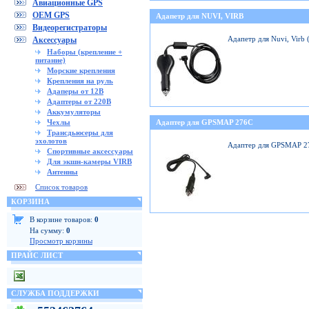
Авиационные GPS
OEM GPS
Адапетр для NUVI, VIRB
Видеорегистраторы
Адапетр для Nuvi, Virb
Аксессуары
Наборы (крепление +
питание)
Морские крепления
Крепления на руль
Адаперы от 12В
Адаптеры от 220В
Аккумуляторы
Чехлы
Адаптер для GPSMAP 276C
Трансдьюсеры для
эхолотов
Адаптер для GPSMAP 2
Спортивные аксессуары
Для экшн-камеры VIRB
Антенны
Список товаров
КОРЗИНА
В корзине товаров:
0
На сумму:
0
Просмотр корзины
ПРАЙС ЛИСТ
СЛУЖБА ПОДДЕРЖКИ