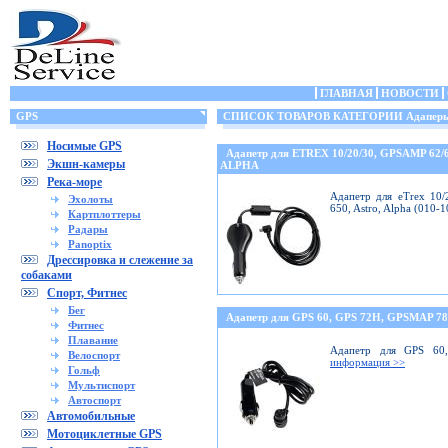
ГЛАВНАЯ
НОВОСТИ
GPS
СПИСОК ТОВАРОВ КАТЕГОРИИ Адаперы 
Носимые GPS
Адапетр для ETREX 10/20/30, GPSAMP 62/
Экшн-камеры
ALPHA
Река-море
Адапетр для eTrex 10/
Эхолоты
650, Astro, Alpha (010-
Картплоттеры
Радары
Panoptix
Дрессировка и слежение за
собаками
Спорт, Фитнес
Бег
Адапетр для GPS 60, GPS 72H, GPSMAP 78
Фитнес
Плавание
Адапетр для GPS 60
Велоспорт
информация >>
Гольф
Мультиспорт
Автоспорт
Автомобильные
Мотоциклетные GPS