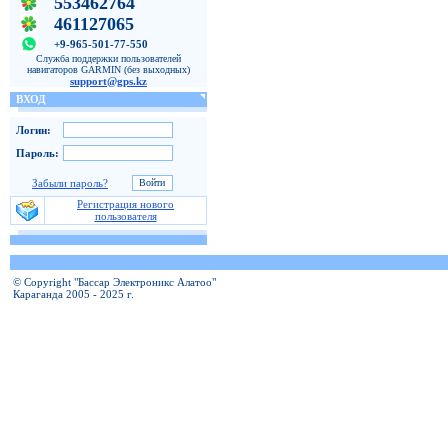
553462764
461127065
+9-965-501-77-550
Служба поддержки пользователей
навигаторов GARMIN (без выходных)
support@gps.kz
ВХОД
Логин:
Пароль:
Забыли пароль?
Регистрация нового
пользователя
© Copyright "Бассар Электроникс Алатоо"
Караганда 2005 - 2025 г.