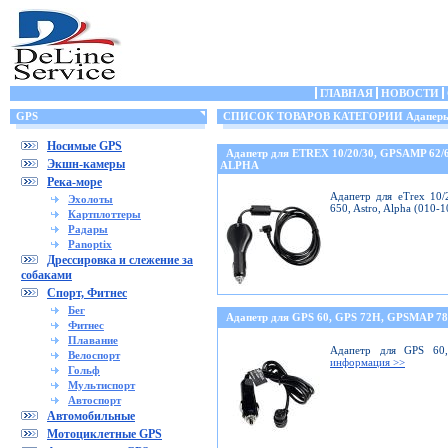
ГЛАВНАЯ
НОВОСТИ
GPS
СПИСОК ТОВАРОВ КАТЕГОРИИ Адаперы 
Носимые GPS
Адапетр для ETREX 10/20/30, GPSAMP 62/
Экшн-камеры
ALPHA
Река-море
Адапетр для eTrex 10/
Эхолоты
650, Astro, Alpha (010-
Картплоттеры
Радары
Panoptix
Дрессировка и слежение за
собаками
Спорт, Фитнес
Бег
Адапетр для GPS 60, GPS 72H, GPSMAP 78
Фитнес
Плавание
Адапетр для GPS 60
Велоспорт
информация >>
Гольф
Мультиспорт
Автоспорт
Автомобильные
Мотоциклетные GPS