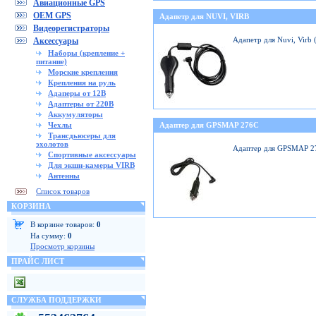
Авиационные GPS
OEM GPS
Адапетр для NUVI, VIRB
Видеорегистраторы
Адапетр для Nuvi, Virb
Аксессуары
Наборы (крепление +
питание)
Морские крепления
Крепления на руль
Адаперы от 12В
Адаптеры от 220В
Аккумуляторы
Чехлы
Адаптер для GPSMAP 276C
Трансдьюсеры для
эхолотов
Адаптер для GPSMAP 2
Спортивные аксессуары
Для экшн-камеры VIRB
Антенны
Список товаров
КОРЗИНА
В корзине товаров:
0
На сумму:
0
Просмотр корзины
ПРАЙС ЛИСТ
СЛУЖБА ПОДДЕРЖКИ