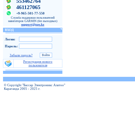
553462764
461127065
+9-965-501-77-550
Служба поддержки пользователей
навигаторов GARMIN (без выходных)
support@gps.kz
ВХОД
Логин:
Пароль:
Забыли пароль?
Регистрация нового
пользователя
© Copyright "Бассар Электроникс Алатоо"
Караганда 2005 - 2025 г.