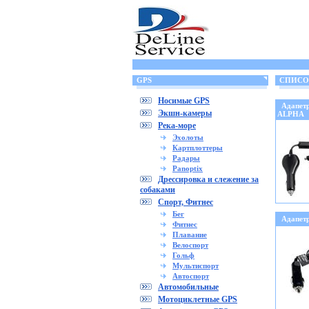
GPS
СПИСОК 
Носимые GPS
Адапет
Экшн-камеры
ALPHA
Река-море
Эхолоты
Картплоттеры
Радары
Panoptix
Дрессировка и слежение за
собаками
Спорт, Фитнес
Бег
Адапет
Фитнес
Плавание
Велоспорт
Гольф
Мультиспорт
Автоспорт
Автомобильные
Мотоциклетные GPS