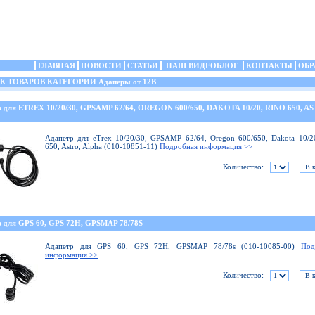
ГЛАВНАЯ
НОВОСТИ
СТАТЬИ
НАШ ВИДЕОБЛОГ
КОНТАКТЫ
ОБР
ТОВАРОВ КАТЕГОРИИ Адаперы от 12В
р для ETREX 10/20/30, GPSAMP 62/64, OREGON 600/650, DAKOTA 10/20, RINO 650, A
Адапетр для eTrex 10/20/30, GPSAMP 62/64, Oregon 600/650, Dakota 10/2
650, Astro, Alpha (010-10851-11)
Подробная информация >>
Количество:
р для GPS 60, GPS 72H, GPSMAP 78/78S
Адапетр для GPS 60, GPS 72H, GPSMAP 78/78s (010-10085-00)
Под
информация >>
Количество: