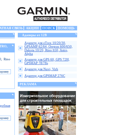
АТНАЯ СВЯЗЬ
АКЦИИ
ПОИСК
ПОМОЩЬ
Адаперы от 12В
Адапетр для eTrex 10/20/30,
STRO,
GPSAMP 62/64, Oregon 600/650,
Dakota 10/20, Rino 650, Astro,
Alpha
0, Rino
Адапетр для GPS 60, GPS 72H,
GPSMAP 78/78s
Адапетр для Nuvi, Virb
Адаптер для GPSMAP 276C
РЕКЛАМА
робная