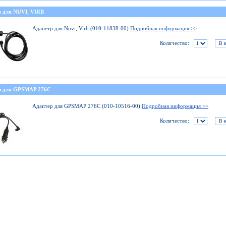
р для NUVI, VIRB
Адапетр для Nuvi, Virb (010-11838-00)
Подробная информация >>
Количество:
р для GPSMAP 276C
Адаптер для GPSMAP 276C (010-10516-00)
Подробная информация >>
Количество: