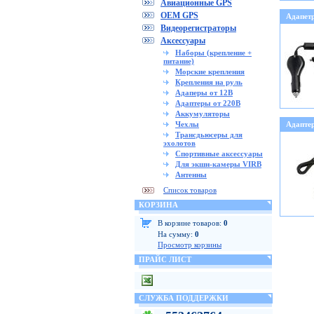
Авиационные GPS
OEM GPS
Адапет
Видеорегистраторы
Аксессуары
Наборы (крепление +
питание)
Морские крепления
Крепления на руль
Адаперы от 12В
Адаптеры от 220В
Аккумуляторы
Чехлы
Адапте
Трансдьюсеры для
эхолотов
Спортивные аксессуары
Для экшн-камеры VIRB
Антенны
Список товаров
КОРЗИНА
В корзине товаров:
0
На сумму:
0
Просмотр корзины
ПРАЙС ЛИСТ
СЛУЖБА ПОДДЕРЖКИ