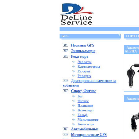
GPS
СПИСОК 
Носимые GPS
Адапет
Экшн-камеры
ALPHA
Река-море
Эхолоты
Картплоттеры
Радары
Panoptix
Дрессировка и слежение за
собаками
Спорт, Фитнес
Бег
Адапет
Фитнес
Плавание
Велоспорт
Гольф
Мультиспорт
Автоспорт
Автомобильные
Мотоциклетные GPS