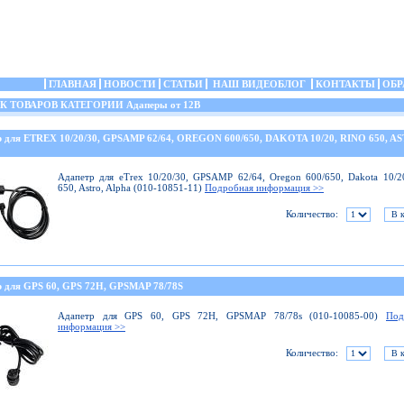
ГЛАВНАЯ
НОВОСТИ
СТАТЬИ
НАШ ВИДЕОБЛОГ
КОНТАКТЫ
ОБР
ТОВАРОВ КАТЕГОРИИ Адаперы от 12В
р для ETREX 10/20/30, GPSAMP 62/64, OREGON 600/650, DAKOTA 10/20, RINO 650, A
Адапетр для eTrex 10/20/30, GPSAMP 62/64, Oregon 600/650, Dakota 10/2
650, Astro, Alpha (010-10851-11)
Подробная информация >>
Количество:
р для GPS 60, GPS 72H, GPSMAP 78/78S
Адапетр для GPS 60, GPS 72H, GPSMAP 78/78s (010-10085-00)
Под
информация >>
Количество: