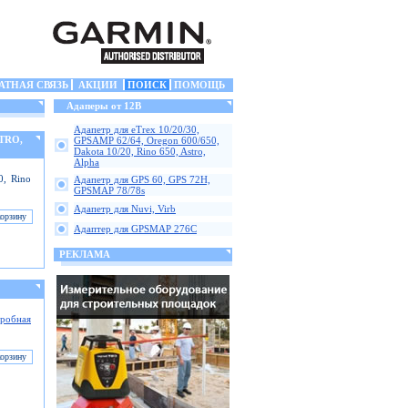
АТНАЯ СВЯЗЬ
АКЦИИ
ПОИСК
ПОМОЩЬ
Адаперы от 12В
Адапетр для eTrex 10/20/30,
STRO,
GPSAMP 62/64, Oregon 600/650,
Dakota 10/20, Rino 650, Astro,
Alpha
0, Rino
Адапетр для GPS 60, GPS 72H,
GPSMAP 78/78s
Адапетр для Nuvi, Virb
Адаптер для GPSMAP 276C
РЕКЛАМА
робная