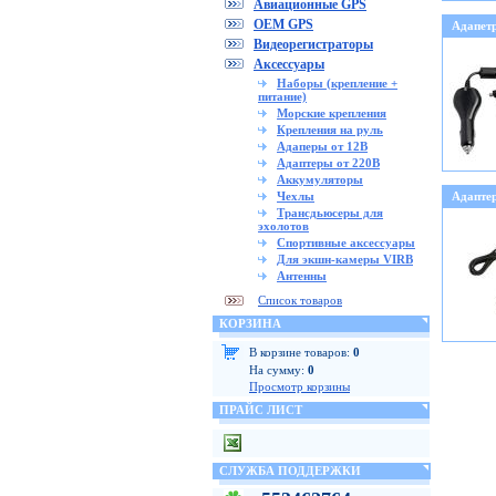
Авиационные GPS
OEM GPS
Адапет
Видеорегистраторы
Аксессуары
Наборы (крепление +
питание)
Морские крепления
Крепления на руль
Адаперы от 12В
Адаптеры от 220В
Аккумуляторы
Чехлы
Адапте
Трансдьюсеры для
эхолотов
Спортивные аксессуары
Для экшн-камеры VIRB
Антенны
Список товаров
КОРЗИНА
В корзине товаров:
0
На сумму:
0
Просмотр корзины
ПРАЙС ЛИСТ
СЛУЖБА ПОДДЕРЖКИ