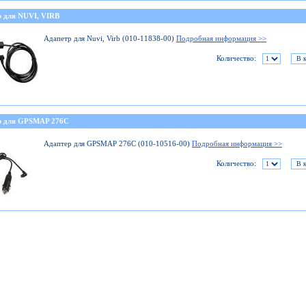
р для NUVI, VIRB
Адапетр для Nuvi, Virb (010-11838-00)
Подробная информация >>
Количество:
р для GPSMAP 276C
Адаптер для GPSMAP 276C (010-10516-00)
Подробная информация >>
Количество: