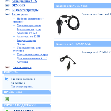
Авиационные GPS
OEM GPS
Адапетр для NUVI, VIRB
Видеорегистраторы
Адапетр для Nuvi, Virb
Аксессуары
Наборы (крепление +
питание)
Морские крепления
Крепления на руль
Адаперы от 12В
Адаптеры от 220В
Аккумуляторы
Чехлы
Адаптер для GPSMAP 276C
Трансдьюсеры для
эхолотов
Адаптер для GPSMAP 2
Спортивные аксессуары
Для экшн-камеры VIRB
Антенны
Список товаров
КОРЗИНА
В корзине товаров:
0
На сумму:
0
Просмотр корзины
ПРАЙС ЛИСТ
СЛУЖБА ПОДДЕРЖКИ