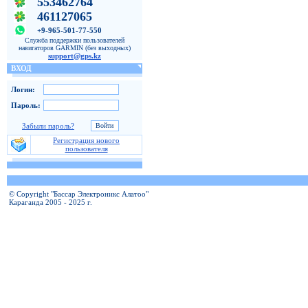
553462764
461127065
+9-965-501-77-550
Служба поддержки пользователей
навигаторов GARMIN (без выходных)
support@gps.kz
ВХОД
Логин:
Пароль:
Забыли пароль?
Регистрация нового
пользователя
© Copyright "Бассар Электроникс Алатоо"
Караганда 2005 - 2025 г.