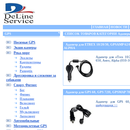
ГЛАВНАЯ
НОВОСТИ
GPS
СПИСОК ТОВАРОВ КАТЕГОРИИ Адаперы 
Носимые GPS
Адапетр для ETREX 10/20/30, GPSAMP 62/
Экшн-камеры
ALPHA
Река-море
Адапетр для eTrex 10/
Эхолоты
650, Astro, Alpha (010-
Картплоттеры
Радары
Panoptix
Дрессировка и слежение за
собаками
Спорт, Фитнес
Бег
Адапетр для GPS 60, GPS 72H, GPSMAP 78
Фитнес
Плавание
Адапетр для GPS 60
Велоспорт
информация >>
Гольф
Мультиспорт
Автоспорт
Автомобильные
Мотоциклетные GPS