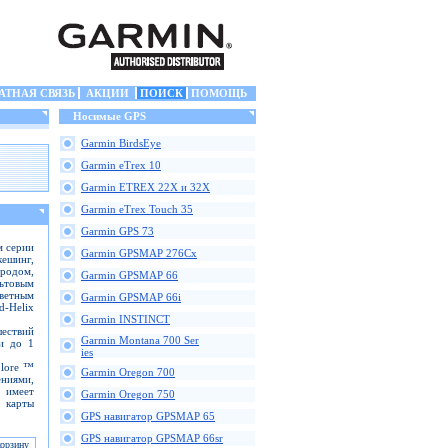
АТНАЯ СВЯЗЬ
АКЦИИ
ПОИСК
ПОМОЩЬ
Носимые GPS
Garmin BirdsEye
Garmin eTrex 10
Garmin ETREX 22X и 32X
Garmin eTrex Touch 35
Garmin GPS 73
м серии
Garmin GPSMAP 276Cx
кешинг,
ородом,
Garmin GPSMAP 66
ьтовым
ветным
Garmin GPSMAP 66i
-Helix
Garmin INSTINCT
ествий
Garmin Montana 700 Ser
и до 1
ies
plore ™
Garmin Oregon 700
ниями,
 имеет
Garmin Oregon 750
е карты
GPS навигатор GPSMAP 65
GPS навигатор GPSMAP 66sr