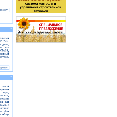
альный
AP 276.
одели,
их как
ONASS,
оенный
ругое.
 такой
еднего
 карт,
местах,
сованы
на для
тами, с
лесные
ов. Для
вообще