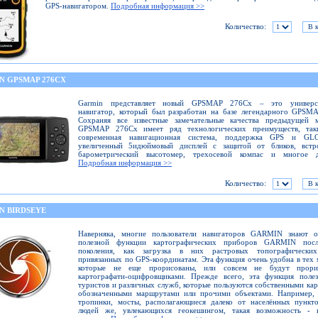
GPS-навигатором.
Подробная информация >>
Количество:
N GPSMAP 276CX
Garmin представляет новый GPSMAP 276Cx – это универс
навигатор, который был разработан на базе легендарного GPSM
Сохраняя все известные замечательные качества предыдущей м
GPSMAP 276Cx имеет ряд технологических преимуществ, так
современная навигационная система, поддержка GPS и GL
увеличенный 5идюймовый дисплей с защитой от бликов, встр
барометрический высотомер, трехосевой компас и многое д
Подробная информация >>
Количество:
N BIRDSEYE
Наверняка, многие пользователи навигаторов GARMIN знают о
полезной функции картографических приборов GARMIN посл
поколения, как загрузка в них растровых топографических
привязанных по GPS-координатам. Эта функция очень удобна в тех 
которые не еще прорисованы, или совсем не будут прори
картографати-оцифровщиками. Прежде всего, эта функция полез
туристов и различных служб, которые пользуются собственными кар
обозначенными маршрутами или прочими объектами. Например, 
тропинки, мосты, располагающиеся далеко от населённых пункт
людей же, увлекающихся геокешингом, такая возможность - 