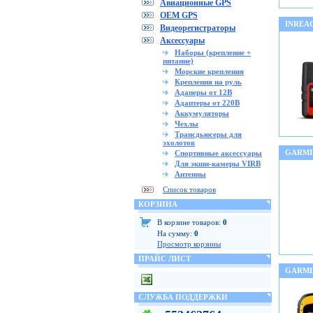
Авиационные GPS
OEM GPS
INREA
Видеорегистраторы
Аксессуары
Наборы (крепление +
питание)
Морские крепления
Крепления на руль
Адаперы от 12В
Адаптеры от 220В
Аккумуляторы
Чехлы
Трансдьюсеры для
эхолотов
GARMI
Спортивные аксессуары
Для экшн-камеры VIRB
Антенны
Список товаров
КОРЗИНА
В корзине товаров:
0
На сумму:
0
Просмотр корзины
ПРАЙС ЛИСТ
GARMI
СЛУЖБА ПОДДЕРЖКИ