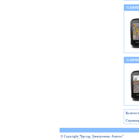
GARMI
GARMI
Количест
Страниц
© Copyright "Бассар Электроникс Алатоо"