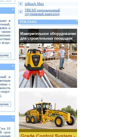
inReach Mini
TREAD рекреационный
спутниковый навигатор
даже в
РЕКЛАМА
ючений,
влять и
 своим
инатами
ностями
 везде.
чный и
ветным
омпас с
ожность
смарт-
>
Trex 10
ий срок
адежным