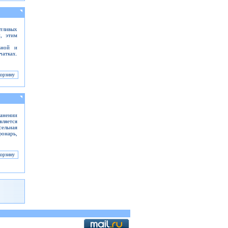
тливых
, этим
ьной и
чатках.
анении
ляется
ельная
фонарь,