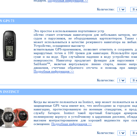
подарок.
Подробная информация >>
Количество:
N GPS 73
Это простое в использовании портативное устр
ойство станет отличным навигатором для небольших катеров, м
судов и парусников, не оборудованных картплоттером. Также 
может использоваться в качестве резервного навигатора на любых
Устройство, оснащенное высокочу
вствительным GPS-приемником, позволяет отметить и сохранить 
маршрутных точек и 100 треков для навигации. Используйте пр
суше и на воде. При случайном падении в воду устройство пла
поверхности. Навигатор предлагает функции для парусников 
SailAssist™, включая виртуальную линию старта, линию напра
движения, счетчики обратного отсчета и помощь при лавиро
Подробная информация >>
Количество:
N INSTINCT
Когда вы можете положиться на Instinct, мир может положиться на в
защищенные GPS часы имеют все, что необходимо за городом: н
навигацию, протестированную по военным стандартам, и прод
службу батареи. Instinct такой прочный благодаря армиров
полимерному корпусу и устойчивому к царапинам дисплею, обла
высоким контрастированием для хорошей видимости при сол
освещении.
Подробная информация >>
Количество: