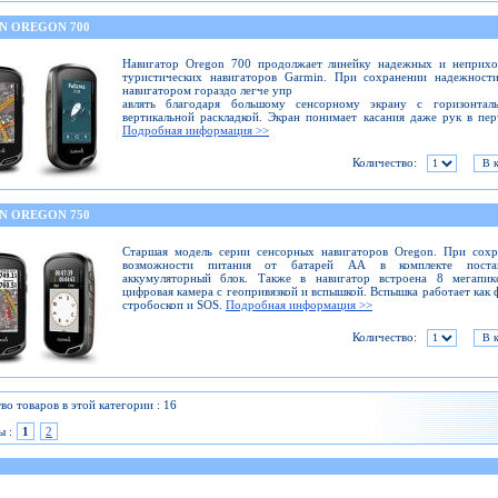
N OREGON 700
Навигатор Оregon 700 продолжает линейку надежных и неприхо
туристических навигаторов Garmin. При сохранении надежности
навигатором гораздо легче упр
авлять благодаря большому сенсорному экрану с горизонтал
вертикальной раскладкой. Экран понимает касания даже рук в пер
Подробная информация >>
Количество:
N OREGON 750
Старшая модель серии сенсорных навигаторов Oregon. При сохр
возможности питания от батарей АА в комплекте постав
аккумуляторный блок. Также в навигатор встроена 8 мегапикс
цифровая камера с геопривязкой и вспышкой. Вспышка работает как 
стробоскоп и SOS.
Подробная информация >>
Количество:
во товаров в этой категории : 16
ы :
1
2