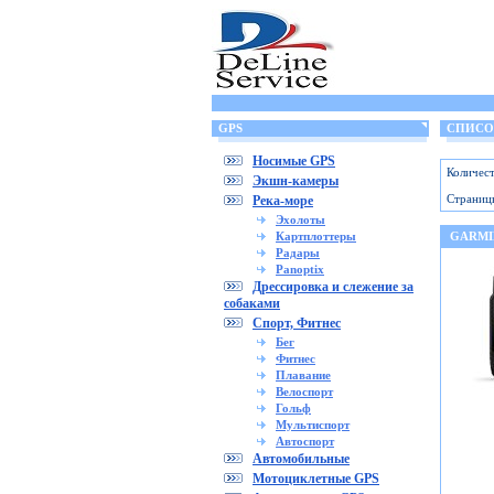
GPS
СПИСОК
Носимые GPS
Количест
Экшн-камеры
Страниц
Река-море
Эхолоты
Картплоттеры
GARMI
Радары
Panoptix
Дрессировка и слежение за
собаками
Спорт, Фитнес
Бег
Фитнес
Плавание
Велоспорт
Гольф
Мультиспорт
Автоспорт
Автомобильные
Мотоциклетные GPS