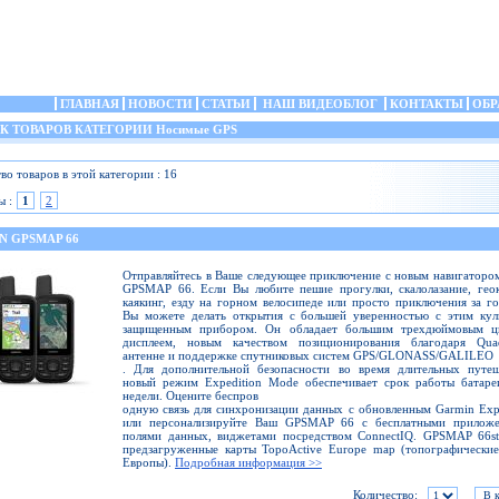
ГЛАВНАЯ
НОВОСТИ
СТАТЬИ
НАШ ВИДЕОБЛОГ
КОНТАКТЫ
ОБР
 ТОВАРОВ КАТЕГОРИИ Носимые GPS
во товаров в этой категории : 16
ы :
1
2
N GPSMAP 66
Отправляйтесь в Ваше следующее приключение с новым навигаторо
GPSMAP 66. Если Вы любите пешие прогулки, скалолазание, гео
каякинг, езду на горном велосипеде или просто приключения за г
Вы можете делать открытия с большей уверенностью с этим кул
защищенным прибором. Он обладает большим трехдюймовым ц
дисплеем, новым качеством позиционирования благодаря Quad
антенне и поддержке спутниковых систем GPS/GLONASS/GALILEO
. Для дополнительной безопасности во время длительных путеш
новый режим Expedition Mode обеспечивает срок работы батаре
недели. Оцените беспров
одную связь для синхронизации данных с обновленным Garmin Ex
или персонализируйте Ваш GPSMAP 66 с бесплатными приложе
полями данных, виджетами посредством ConnectIQ. GPSMAP 66st
предзагруженные карты TopoActive Europe map (топографически
Европы).
Подробная информация >>
Количество: