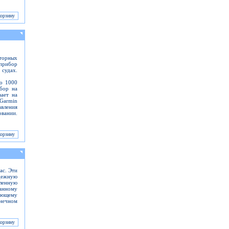
оторных
прибор
 судах.
до 1000
ибор на
вает на
Garmin
вления
вании.
ас. Эти
адежную
ленную
анному
дающему
нечном