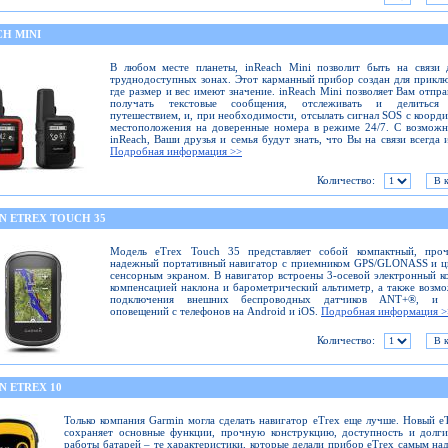
CH MINI
В любом месте планеты, inReach Mini позволит быть на связи 
труднодоступных зонах. Этот карманный прибор создан для прикл
где размер и вес имеют значение. inReach Mini позволяет Вам отпра
получать текстовые сообщения, отслеживать и делиться
путешествием, и, при необходимости, отсылать сигнал SOS с коорд
местоположения на доверенные номера в режиме 24/7. С возмож
inReach, Ваши друзья и семья будут знать, что Вы на связи всегда и
Подробная информация >>
Количество:
N ETREX TOUCH 35
Модель eTrex Touch 35 представляет собой компактный, про
надежный портативный навигатор с приемником GPS/GLONASS и ц
сенсорным экраном. В навигатор встроены 3-осевой электронный к
компенсацией наклона и барометрический альтиметр, а также возм
подключения внешних беспроводных датчиков ANT+®, и 
оповещений с телефонов на Android и iOS.
Подробная информация >
Количество:
N ETREX 10
Только компания Garmin могла сделать навигатор eTrex еще лучше. Новый e
сохраняет основные функции, прочную конструкцию, доступность и долг
работы батарей – те характеристики, которые делали прибор eTrex самым н