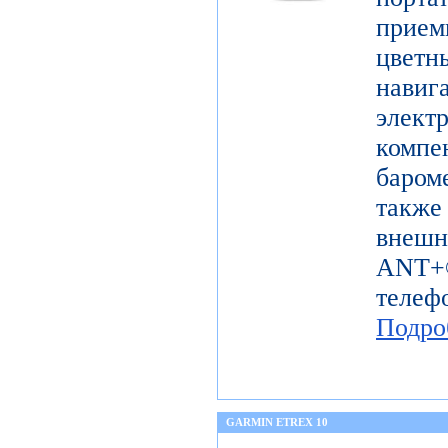
прие
цветн
навиг
эле
комп
баром
также
внешн
ANT+®
телеф
Подро
GARMIN ETREX 10