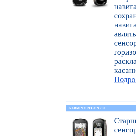
нави
сохра
навига
авля
сен
гориз
раскл
касан
Подро
GARMIN OREGON 750
Ста
сенсо