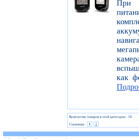
При с
пита
комп
аккум
нав
мега
каме
вспыш
как ф
Подро
Количество товаров в этой категории : 16
Страницы :
1
2