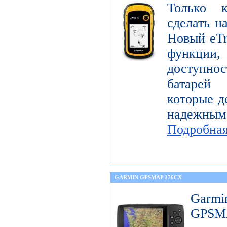
Только 
сделать н
Новый eTr
функции,
доступнос
батарей
которые д
надежны
Подробна
GARMIN GPSMAP 276CX
Garm
GPS