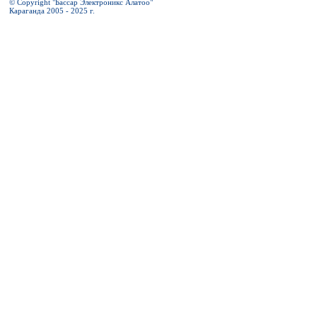
© Copyright "Бассар Электроникс Алатоо"
Караганда 2005 - 2025 г.