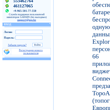
553462764
обес
461127065
батар
+9-965-501-77-550
Служба поддержки пользователей
навигаторов GARMIN (без выходных)
беспр
support@gps.kz
ВХОД
одную
Логин:
данны
Пароль:
Ex
Забыли пароль?
персо
Регистрация нового
пользователя
66 
прило
видж
Conne
пред
Topo
(топ
Ев