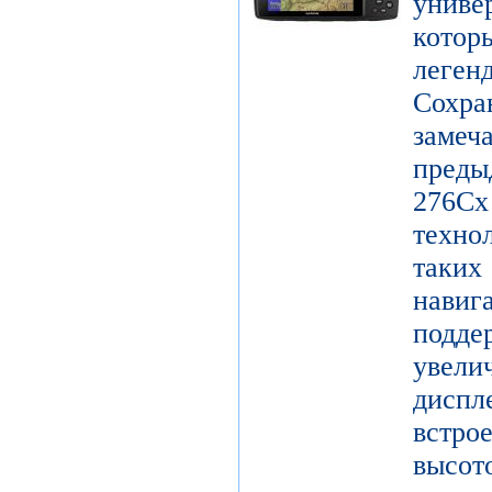
унив
котор
леге
Сохр
заме
пред
27
техно
таки
нави
подд
увел
диспл
встро
высот