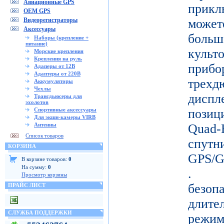
Авиационные GPS
прикл
OEM GPS
Видеорегистраторы
може
Аксессуары
больш
Наборы (крепление +
питание)
кул
Морские крепления
Крепления на руль
прибо
Адаперы от 12В
Адаптеры от 220В
тре
Аккумуляторы
Чехлы
дисп
Трансдьюсеры для
эхолотов
Спортивные аксессуары
позиц
Для экшн-камеры VIRB
Антенны
Quad-
Список товаров
спу
КОРЗИНА
GPS/
В корзине товаров:
0
На сумму:
0
. Д
Просмотр корзины
безо
ПРАЙС ЛИСТ
длите
СЛУЖБА ПОДДЕРЖКИ
режи