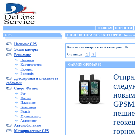
ГЛАВНАЯ
НОВОСТИ
GPS
СПИСОК ТОВАРОВ КАТЕГОРИИ Носимы
Носимые GPS
Количество товаров в этой категории : 16
Экшн-камеры
Страницы :
1
2
Река-море
Эхолоты
Картплоттеры
GARMIN GPSMAP 66
Радары
Panoptix
Отп
Дрессировка и слежение за
собаками
след
Спорт, Фитнес
новы
Бег
Фитнес
GPSM
Плавание
Велоспорт
пешие
Гольф
Мультиспорт
геоке
Автоспорт
Автомобильные
горно
Мотоциклетные GPS