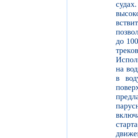
судах
высок
встви
позво
до 10
трек
Испол
на во
в вод
пове
пред
парус
вклю
стар
движе