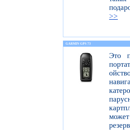
подар
>>
GARMIN GPS 73
Это п
порта
ойст
нави
кате
парус
картп
может 
резер