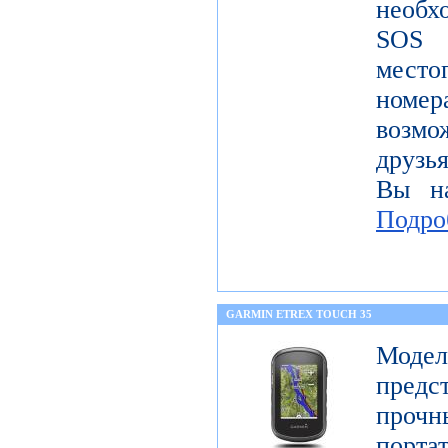
необх
SOS
место
номе
возмо
друзья
Вы на
Подро
GARMIN ETREX TOUCH 35
Моде
предс
про
порт