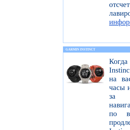
отс
лав
инфор
GARMIN INSTINCT
Когда
Insti
на ва
часы 
за 
навиг
по в
продл