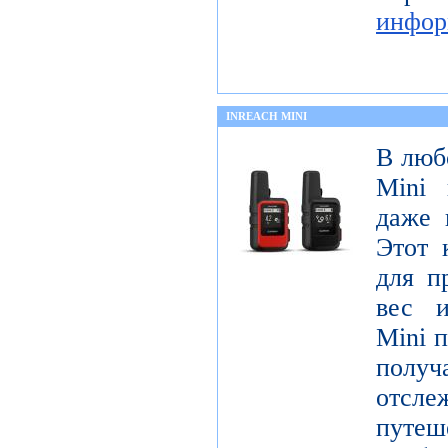
инфор
INREACH MINI
В люб
Mini 
даже 
Этот 
для п
вес и
Mini п
получ
отсле
пут