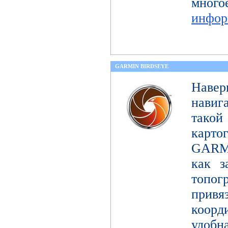
мног
инфор
GARMIN BIRDSEYE
Навер
навиг
тако
карт
GARMI
как з
топо
при
коорд
удобна