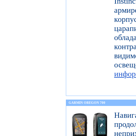
Instin
арми
корп
цар
обл
контр
види
ос
инфор
GARMIN OREGON 700
Нав
продо
непри