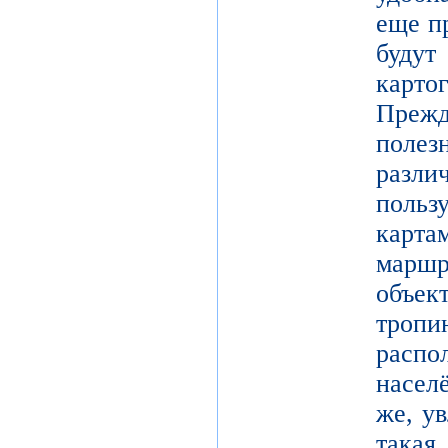
еще п
буд
карто
Преж
поле
разл
поль
карт
марш
объек
тро
расп
насел
же, у
такая