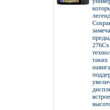
унив
котор
леге
Сохр
заме
пред
27
техно
таки
нави
подд
увел
диспл
встро
высот