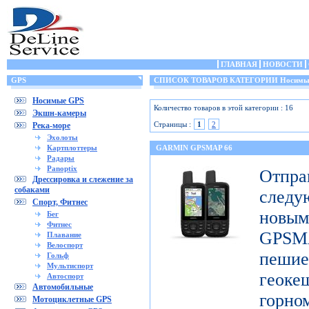
ГЛАВНАЯ
НОВОСТИ
GPS
СПИСОК ТОВАРОВ КАТЕГОРИИ Носимы
Носимые GPS
Количество товаров в этой категории : 16
Экшн-камеры
Страницы :
1
2
Река-море
Эхолоты
Картплоттеры
GARMIN GPSMAP 66
Радары
Panoptix
Отп
Дрессировка и слежение за
собаками
след
Спорт, Фитнес
новы
Бег
Фитнес
GPSM
Плавание
Велоспорт
пешие
Гольф
Мультиспорт
геоке
Автоспорт
Автомобильные
горно
Мотоциклетные GPS