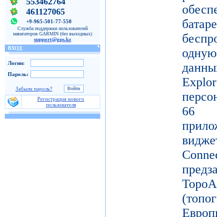
553462764
обес
461127065
батар
+9-965-501-77-550
Служба поддержки пользователей
навигаторов GARMIN (без выходных)
беспр
support@gps.kz
ВХОД
одную
Логин:
данны
Пароль:
Ex
Забыли пароль?
персо
Регистрация нового
пользователя
66 
прило
видж
Conne
пред
Topo
(топ
Ев