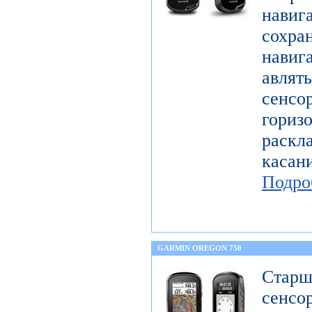
нави
сохра
навига
авля
сен
гориз
раскл
касан
Подро
GARMIN OREGON 750
Ста
сенсо