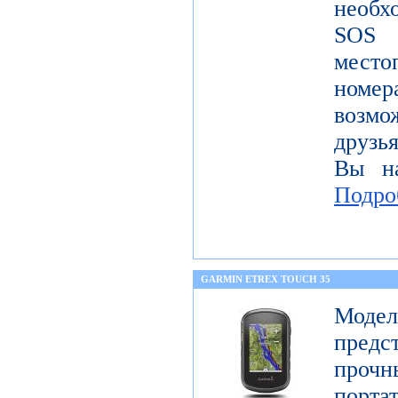
необх
SOS
место
номе
возмо
друзья
Вы на
Подро
GARMIN ETREX TOUCH 35
Моде
предс
про
порт