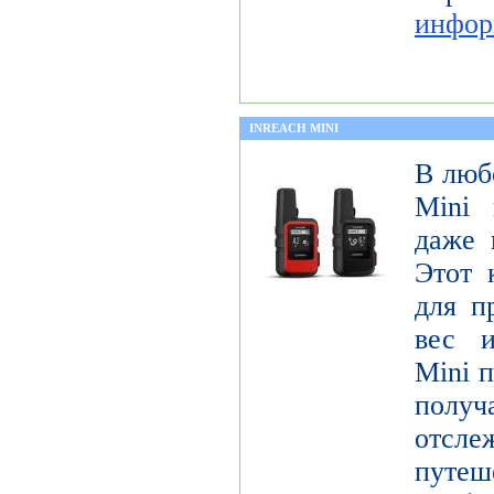
инфор
INREACH MINI
В люб
Mini 
даже 
Этот 
для п
вес и
Mini п
получ
отсле
пут