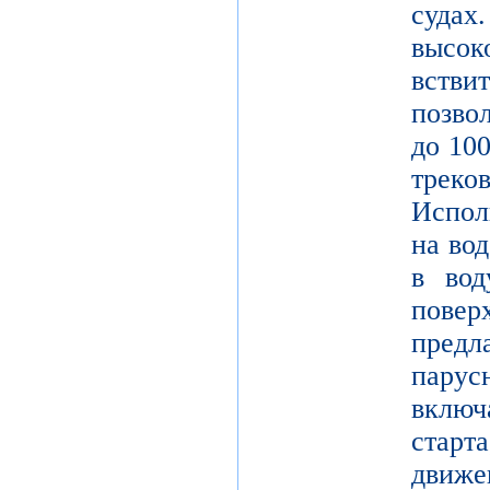
судах
высок
встви
позво
до 10
трек
Испол
на во
в вод
пове
пред
парус
вклю
стар
движе