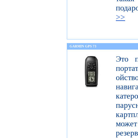
подар
>>
GARMIN GPS 73
Это п
порта
ойст
нави
кате
парус
картп
может 
резер