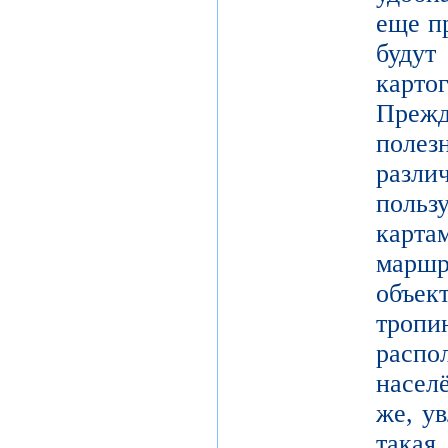
еще п
буд
карто
Преж
поле
разл
поль
карт
марш
объек
тро
расп
насел
же, у
такая