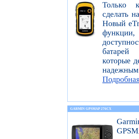
Только 
сделать н
Новый eTr
функции,
доступнос
батарей
которые д
надежны
Подробна
GARMIN GPSMAP 276CX
Garm
GPS