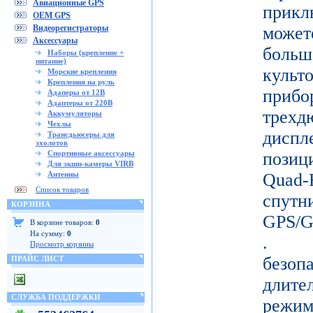
Авиационные GPS
прикл
OEM GPS
Видеорегистраторы
може
Аксессуары
больш
Наборы (крепление +
питание)
кул
Морские крепления
Крепления на руль
прибо
Адаперы от 12В
Адаптеры от 220В
тре
Аккумуляторы
Чехлы
дисп
Трансдьюсеры для
эхолотов
Спортивные аксессуары
позиц
Для экшн-камеры VIRB
Антенны
Quad-
Список товаров
спу
КОРЗИНА
GPS/
В корзине товаров:
0
На сумму:
0
. Д
Просмотр корзины
безо
ПРАЙС ЛИСТ
длите
СЛУЖБА ПОДДЕРЖКИ
режи