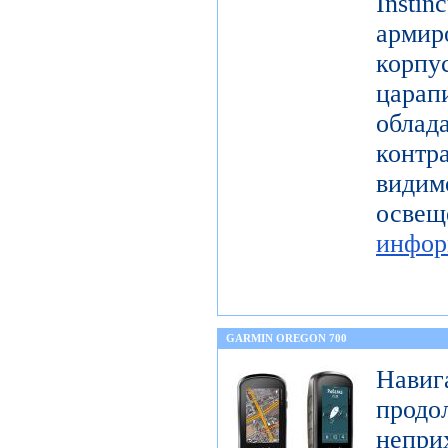
Instin
арми
корп
цар
обл
контр
види
ос
инфор
GARMIN OREGON 700
Нав
продо
непри