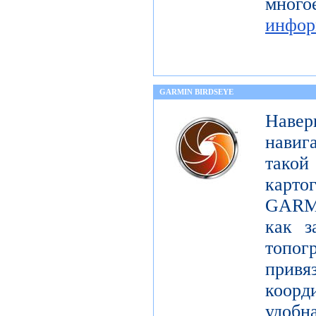
мног
инфор
GARMIN BIRDSEYE
Навер
навиг
тако
карт
GARMI
как з
топо
при
коорд
удобна