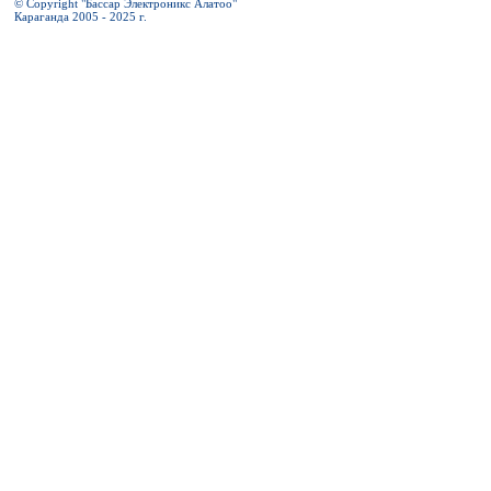
© Copyright "Бассар Электроникс Алатоо"
Караганда 2005 - 2025 г.