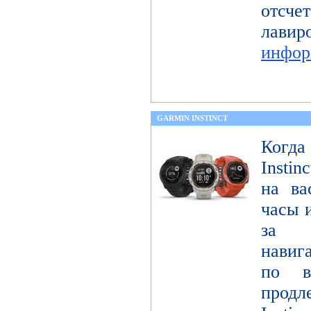
отс
лав
инфор
GARMIN INSTINCT
Когда
Insti
на ва
часы 
за 
навиг
по в
продл