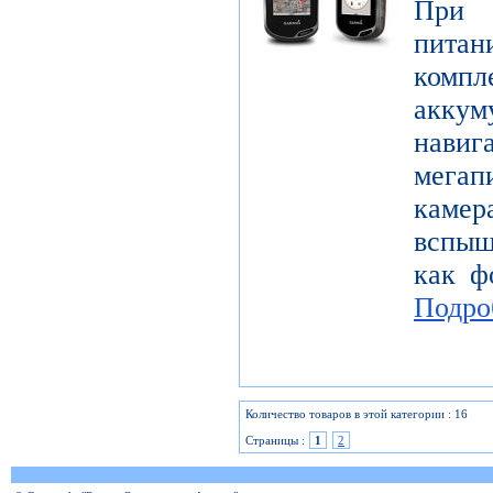
При с
пита
комп
аккум
нав
мега
каме
вспыш
как ф
Подро
Количество товаров в этой категории : 16
Страницы :
1
2