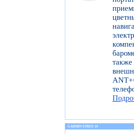
прие
цветн
навиг
эле
комп
баром
также
внешн
ANT+®
телеф
Подро
GARMIN ETREX 10