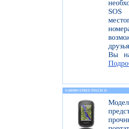
необх
SOS
место
номе
возмо
друзья
Вы на
Подро
GARMIN ETREX TOUCH 35
Моде
предс
про
порт