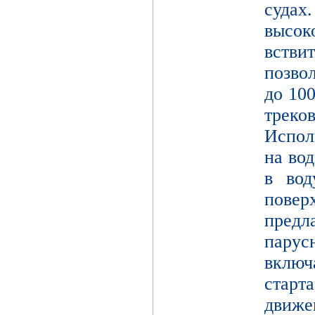
судах
высок
встви
позво
до 10
трек
Испол
на во
в вод
пове
пред
парус
вклю
стар
движе