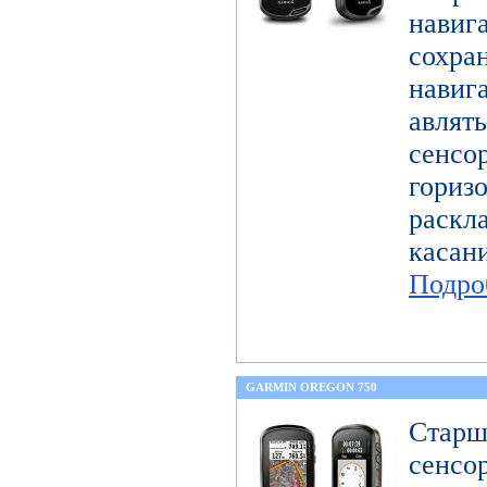
нави
сохра
навига
авля
сен
гориз
раскл
касан
Подро
GARMIN OREGON 750
Ста
сенсо