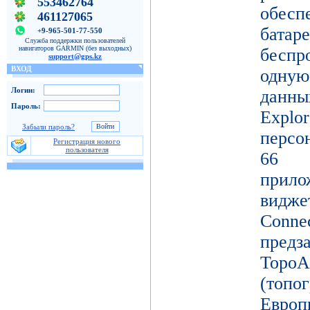
553462764
обес
461127065
батар
+9-965-501-77-550
Служба поддержки пользователей
навигаторов GARMIN (без выходных)
беспр
support@gps.kz
ВХОД
одную
Логин:
данны
Пароль:
Ex
Забыли пароль?
персо
Регистрация нового
пользователя
66 
прило
видж
Conne
пред
Topo
(топ
Ев