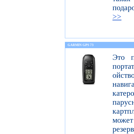
подар
>>
GARMIN GPS 73
Это п
порта
ойст
нави
кате
парус
картп
может 
резер