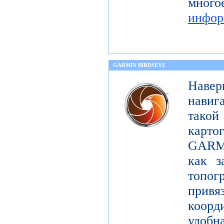
мног
инфор
GARMIN BIRDSEYE
Навер
навиг
тако
карт
GARMI
как з
топо
при
коорд
удобна