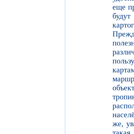
еще п
буд
карто
Преж
поле
разл
поль
карт
марш
объек
тро
расп
насел
же, у
такая