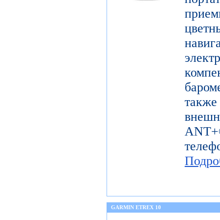
прие
цветн
навиг
эле
комп
баром
также
внешн
ANT+®
телеф
Подро
GARMIN ETREX 10