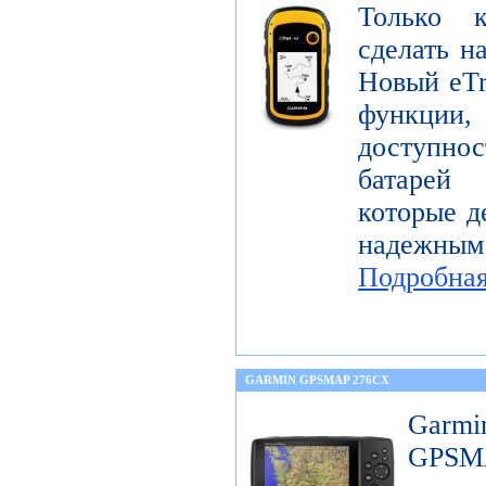
Только 
сделать н
Новый eTr
функции,
доступнос
батарей
которые д
надежны
Подробна
GARMIN GPSMAP 276CX
Garm
GPS