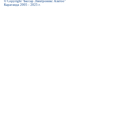
© Copyright "Бассар Электроникс Алатоо"
Караганда 2005 - 2025 г.