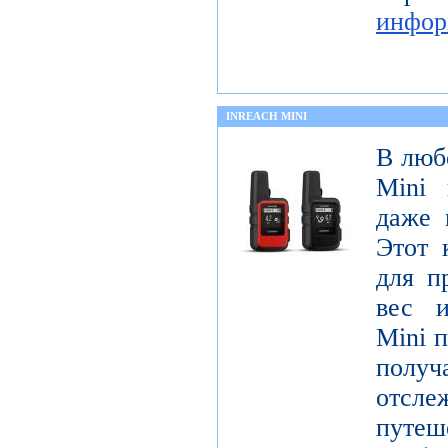
инфор
INREACH MINI
В люб
Mini 
даже 
Этот 
для п
вес и
Mini п
получ
отсле
пут