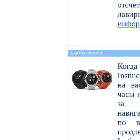
отс
лав
инфор
GARMIN INSTINCT
Когда
Insti
на ва
часы 
за 
навиг
по в
продл