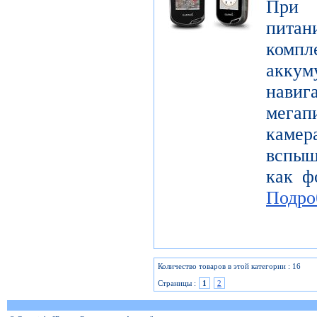
При с
пита
комп
аккум
нав
мега
каме
вспыш
как ф
Подро
Количество товаров в этой категории : 16
Страницы :
1
2