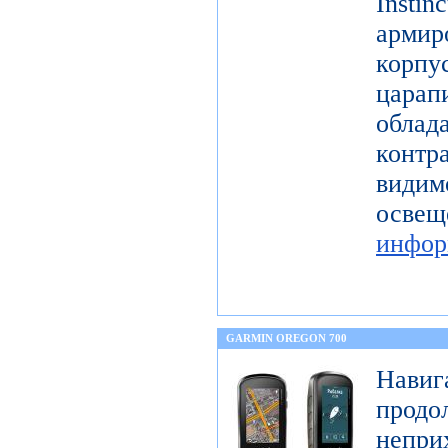
Instin
арми
корп
цар
обл
контр
види
ос
инфор
GARMIN OREGON 700
Нав
продо
непри