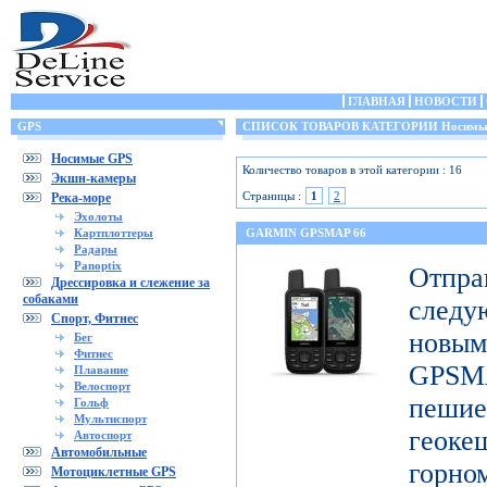
ГЛАВНАЯ
НОВОСТИ
GPS
СПИСОК ТОВАРОВ КАТЕГОРИИ Носимы
Носимые GPS
Количество товаров в этой категории : 16
Экшн-камеры
Страницы :
1
2
Река-море
Эхолоты
Картплоттеры
GARMIN GPSMAP 66
Радары
Panoptix
Отп
Дрессировка и слежение за
собаками
след
Спорт, Фитнес
новы
Бег
Фитнес
GPSM
Плавание
Велоспорт
пешие
Гольф
Мультиспорт
геоке
Автоспорт
Автомобильные
горно
Мотоциклетные GPS