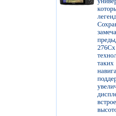
унив
котор
леге
Сохр
заме
пред
27
техно
таки
нави
подд
увел
диспл
встро
высот