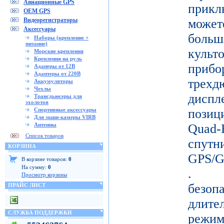
Авиационные GPS
прикл
OEM GPS
Видеорегистраторы
може
Аксессуары
больш
Наборы (крепление +
питание)
кул
Морские крепления
Крепления на руль
прибо
Адаперы от 12В
Адаптеры от 220В
тре
Аккумуляторы
Чехлы
дисп
Трансдьюсеры для
эхолотов
Спортивные аксессуары
позиц
Для экшн-камеры VIRB
Антенны
Quad-
Список товаров
спу
КОРЗИНА
GPS/
В корзине товаров:
0
На сумму:
0
. Д
Просмотр корзины
безо
ПРАЙС ЛИСТ
длите
СЛУЖБА ПОДДЕРЖКИ
режи