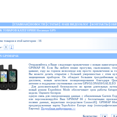
ГЛАВНАЯ
НОВОСТИ
СТАТЬИ
НАШ ВИДЕОБЛОГ
КОНТАКТЫ
ОБР
 ТОВАРОВ КАТЕГОРИИ Носимые GPS
во товаров в этой категории : 16
ы :
1
2
N GPSMAP 66
Отправляйтесь в Ваше следующее приключение с новым навигаторо
GPSMAP 66. Если Вы любите пешие прогулки, скалолазание, гео
каякинг, езду на горном велосипеде или просто приключения за г
Вы можете делать открытия с большей уверенностью с этим кул
защищенным прибором. Он обладает большим трехдюймовым ц
дисплеем, новым качеством позиционирования благодаря Quad
антенне и поддержке спутниковых систем GPS/GLONASS/GALILEO
. Для дополнительной безопасности во время длительных путеш
новый режим Expedition Mode обеспечивает срок работы батаре
недели. Оцените беспров
одную связь для синхронизации данных с обновленным Garmin Ex
или персонализируйте Ваш GPSMAP 66 с бесплатными приложе
полями данных, виджетами посредством ConnectIQ. GPSMAP 66st
предзагруженные карты TopoActive Europe map (топографически
Европы).
Подробная информация >>
Количество: