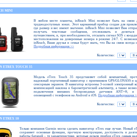
CH MINI
В любом месте планеты, inReach Mini позволит быть на связи 
труднодоступных зонах. Этот карманный прибор создан для прикл
где размер и вес имеют значение. inReach Mini позволяет Вам отпра
получать текстовые сообщения, отслеживать и делиться
путешествием, и, при необходимости, отсылать сигнал SOS с коорд
местоположения на доверенные номера в режиме 24/7. С возмож
inReach, Ваши друзья и семья будут знать, что Вы на связи всегда и
Подробная информация >>
Количество:
N ETREX TOUCH 35
Модель eTrex Touch 35 представляет собой компактный, про
надежный портативный навигатор с приемником GPS/GLONASS и ц
сенсорным экраном. В навигатор встроены 3-осевой электронный к
компенсацией наклона и барометрический альтиметр, а также возм
подключения внешних беспроводных датчиков ANT+®, и 
оповещений с телефонов на Android и iOS.
Подробная информация >
Количество:
N ETREX 10
Только компания Garmin могла сделать навигатор eTrex еще лучше. Новый e
сохраняет основные функции, прочную конструкцию, доступность и долг
работы батарей – те характеристики, которые делали прибор eTrex самым н