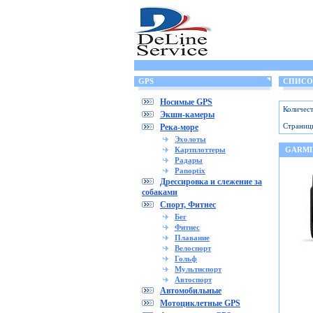
GPS
СПИСОК
Носимые GPS
Количест
Экшн-камеры
Страниц
Река-море
Эхолоты
Картплоттеры
GARMI
Радары
Panoptix
Дрессировка и слежение за
собаками
Спорт, Фитнес
Бег
Фитнес
Плавание
Велоспорт
Гольф
Мультиспорт
Автоспорт
Автомобильные
Мотоциклетные GPS