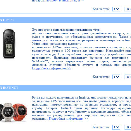
подарок.
Подробная информация >>
Количество:
N GPS 73
Это простое в использовании портативное устр
ойство станет отличным навигатором для небольших катеров, м
судов и парусников, не оборудованных картплоттером. Также 
может использоваться в качестве резервного навигатора на любых
Устройство, оснащенное высокочу
вствительным GPS-приемником, позволяет отметить и сохранить 
маршрутных точек и 100 треков для навигации. Используйте пр
суше и на воде. При случайном падении в воду устройство пла
поверхности. Навигатор предлагает функции для парусников 
SailAssist™, включая виртуальную линию старта, линию напра
движения, счетчики обратного отсчета и помощь при лавиро
Подробная информация >>
Количество:
N INSTINCT
Когда вы можете положиться на Instinct, мир может положиться на в
защищенные GPS часы имеют все, что необходимо за городом: н
навигацию, протестированную по военным стандартам, и прод
службу батареи. Instinct такой прочный благодаря армиров
полимерному корпусу и устойчивому к царапинам дисплею, обла
высоким контрастированием для хорошей видимости при сол
освещении.
Подробная информация >>
Количество: