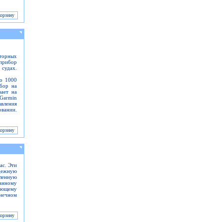
оторных
прибор
 судах.
до 1000
ибор на
вает на
Garmin
вления
вании.
ас. Эти
адежную
ленную
анному
дающему
нечном