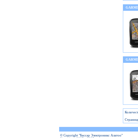
GARMI
GARMI
Количест
Страниц
© Copyright "Бассар Электроникс Алатоо"