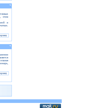
тливых
, этим
ьной и
чатках.
анении
ляется
ельная
фонарь,