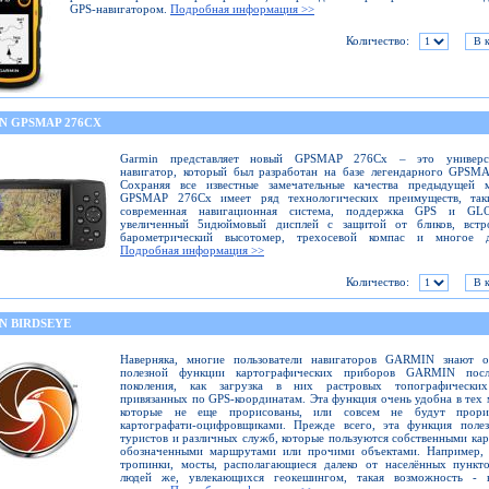
GPS-навигатором.
Подробная информация >>
Количество:
N GPSMAP 276CX
Garmin представляет новый GPSMAP 276Cx – это универс
навигатор, который был разработан на базе легендарного GPSM
Сохраняя все известные замечательные качества предыдущей м
GPSMAP 276Cx имеет ряд технологических преимуществ, так
современная навигационная система, поддержка GPS и GL
увеличенный 5идюймовый дисплей с защитой от бликов, встр
барометрический высотомер, трехосевой компас и многое д
Подробная информация >>
Количество:
N BIRDSEYE
Наверняка, многие пользователи навигаторов GARMIN знают о
полезной функции картографических приборов GARMIN посл
поколения, как загрузка в них растровых топографических
привязанных по GPS-координатам. Эта функция очень удобна в тех 
которые не еще прорисованы, или совсем не будут прори
картографати-оцифровщиками. Прежде всего, эта функция полез
туристов и различных служб, которые пользуются собственными кар
обозначенными маршрутами или прочими объектами. Например, 
тропинки, мосты, располагающиеся далеко от населённых пункт
людей же, увлекающихся геокешингом, такая возможность - 