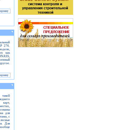
альный
AP 276.
одели,
их как
ONASS,
оенный
ругое.
 такой
еднего
 карт,
местах,
сованы
на для
тами, с
лесные
ов. Для
вообще