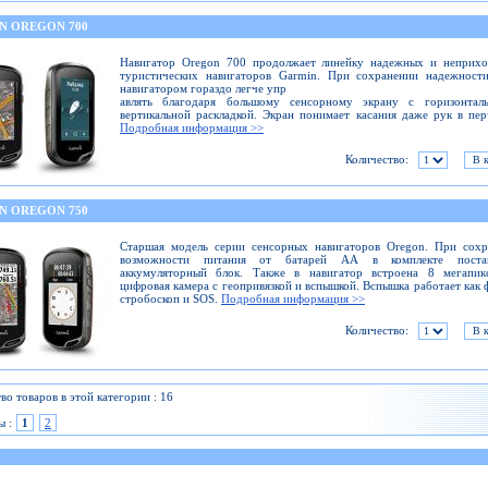
N OREGON 700
Навигатор Оregon 700 продолжает линейку надежных и неприхо
туристических навигаторов Garmin. При сохранении надежности
навигатором гораздо легче упр
авлять благодаря большому сенсорному экрану с горизонтал
вертикальной раскладкой. Экран понимает касания даже рук в пер
Подробная информация >>
Количество:
N OREGON 750
Старшая модель серии сенсорных навигаторов Oregon. При сохр
возможности питания от батарей АА в комплекте постав
аккумуляторный блок. Также в навигатор встроена 8 мегапикс
цифровая камера с геопривязкой и вспышкой. Вспышка работает как 
стробоскоп и SOS.
Подробная информация >>
Количество:
во товаров в этой категории : 16
ы :
1
2