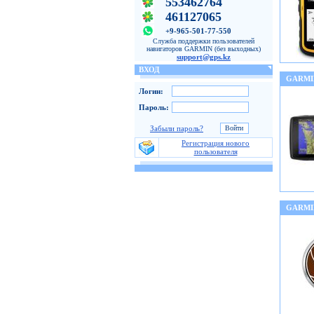
553462764
461127065
+9-965-501-77-550
Служба поддержки пользователей
навигаторов GARMIN (без выходных)
support@gps.kz
ВХОД
GARMI
Логин:
Пароль:
Забыли пароль?
Регистрация нового
пользователя
GARMI