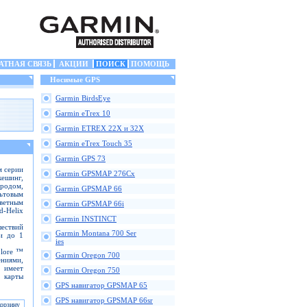
АТНАЯ СВЯЗЬ
АКЦИИ
ПОИСК
ПОМОЩЬ
Носимые GPS
Garmin BirdsEye
Garmin eTrex 10
Garmin ETREX 22X и 32X
Garmin eTrex Touch 35
Garmin GPS 73
м серии
Garmin GPSMAP 276Cx
кешинг,
ородом,
Garmin GPSMAP 66
ьтовым
ветным
Garmin GPSMAP 66i
-Helix
Garmin INSTINCT
ествий
Garmin Montana 700 Ser
и до 1
ies
plore ™
Garmin Oregon 700
ниями,
 имеет
Garmin Oregon 750
е карты
GPS навигатор GPSMAP 65
GPS навигатор GPSMAP 66sr