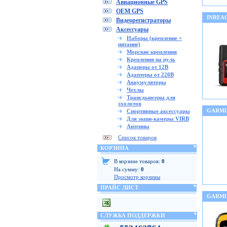
Авиационные GPS
OEM GPS
INREA
Видеорегистраторы
Аксессуары
Наборы (крепление +
питание)
Морские крепления
Крепления на руль
Адаперы от 12В
Адаптеры от 220В
Аккумуляторы
Чехлы
Трансдьюсеры для
эхолотов
GARMI
Спортивные аксессуары
Для экшн-камеры VIRB
Антенны
Список товаров
КОРЗИНА
В корзине товаров:
0
На сумму:
0
Просмотр корзины
ПРАЙС ЛИСТ
GARMI
СЛУЖБА ПОДДЕРЖКИ