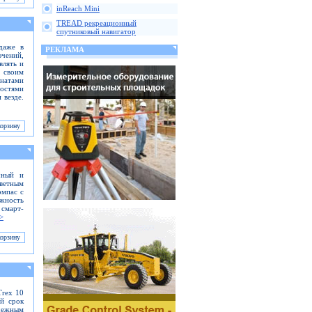
inReach Mini
TREAD рекреационный
спутниковый навигатор
даже в
РЕКЛАМА
ючений,
влять и
 своим
инатами
ностями
 везде.
чный и
ветным
омпас с
ожность
смарт-
>
Trex 10
ий срок
адежным